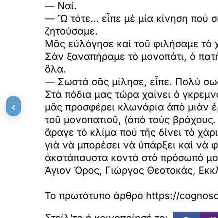
— Ναί.
— Ὢ τότε… εἶπε μὲ μία κίνηση ποὺ σ
ζητούσαμε.
Μᾶς εὐλόγησε καὶ τοῦ φιλήσαμε τὸ χ
Σὰν ξαναπήραμε τὸ μονοπάτι, ὁ πατ
ὅλα.
— Σωστά σᾶς μίλησε, εἶπε. Πολὺ σω
Στὰ πόδια μας τώρα χαίνει ὁ γκρεμν
‹
μᾶς προσφέρει κλωνάρια ἀπὸ μιὰν ἐ
τοῦ μονοπατιοῦ, (ἀπὸ τοὺς βράχους
ἄραγε τὸ κλίμα ποὺ τῆς δίνει τὸ χά
γιὰ νὰ μπορέσει νὰ ὑπάρξει καὶ νὰ 
ἀκατάπαυστα κοντὰ στὸ πρόσωπό μ
Άγιον Όρος, Γιώργος Θεοτοκάς, Εκκ
Το πρωτότυπο άρθρο
https://cognos