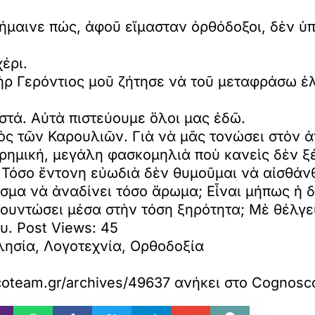
ήμαινε πώς, ἀφοῦ εἴμασταν ὀρθόδοξοι, δὲν ὑπ
έρι.
ὴρ Γερόντιος μοῦ ζήτησε νὰ τοῦ μεταφράσω ἑλ
στά. Αὐτὰ πιστεύουμε ὅλοι μας ἐδῶ.
ὸς τῶν Καρουλιῶν. Γιὰ νὰ μᾶς τονώσει στὸν ἀ
ρημική, μεγάλη φασκομηλιὰ ποὺ κανεὶς δὲν ξέ
. Τόσο ἔντονη εὐωδιὰ δὲν θυμοῦμαι νὰ αἰσθάν
ρισμα νὰ ἀναδίνει τόσο ἄρωμα; Εἶναι μήπως ἡ 
φουντώσει μέσα στὴν τόση ξηρότητα; Μὲ θέλγε
ου.
Post Views:
45
λησία, Λογοτεχνία, Ορθοδοξία
coteam.gr/archives/49637
ανήκει στο
Cognosc