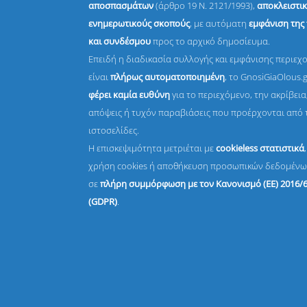
αποσπασμάτων
(άρθρο 19 Ν. 2121/1993),
αποκλειστικ
ενημερωτικούς σκοπούς
, με αυτόματη
εμφάνιση της
και συνδέσμου
προς το αρχικό δημοσίευμα.
Επειδή η διαδικασία συλλογής και εμφάνισης περιεχ
είναι
πλήρως αυτοματοποιημένη
, το GnosiGiaOlous.
φέρει καμία ευθύνη
για το περιεχόμενο, την ακρίβεια,
απόψεις ή τυχόν παραβιάσεις που προέρχονται από 
ιστοσελίδες.
Η επισκεψιμότητα μετριέται με
cookieless στατιστικά
χρήση cookies ή αποθήκευση προσωπικών δεδομένω
σε
πλήρη συμμόρφωση με τον Κανονισμό (ΕΕ) 2016/
(GDPR)
.