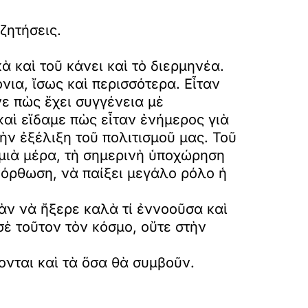
ζητήσεις.
ὰ καὶ τοῦ κάνει καὶ τὸ διερμηνέα.
νια, ἴσως καὶ περισσότερα. Εἶταν
ε πὼς ἔχει συγγένεια μὲ
καὶ εἴδαμε πὼς εἶταν ἐνήμερος γιὰ
ν ἐξέλιξη τοῦ πολιτισμοῦ μας. Τοῦ
 μιὰ μέρα, τὴ σημερινὴ ὑποχώρηση
νόρθωση, νὰ παίξει μεγάλο ρόλο ἡ
σὰν νὰ ἤξερε καλὰ τί ἐννοοῦσα καὶ
σὲ τοῦτον τὸν κόσμο, οὔτε στὴν
νονται καὶ τὰ ὅσα θὰ συμβοῦν.