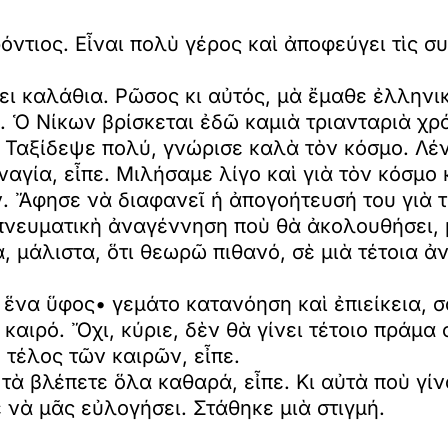
ντιος. Εἶναι πολὺ γέρος καὶ ἀποφεύγει τὶς συ
ει καλάθια. Ρῶσος κι αὐτός, μὰ ἔμαθε ἐλληνικ
 Ὁ Νίκων βρίσκεται ἐδῶ καμιὰ τριανταριὰ χρό
 Ταξίδεψε πολύ, γνώρισε καλὰ τὸν κόσμο. Λέν
γία, εἶπε. Μιλήσαμε λίγο καὶ γιὰ τὸν κόσμο 
 Ἄφησε νὰ διαφανεῖ ἡ ἀπογοήτευσή του γιὰ τὴ
ὴ πνευματικὴ ἀναγέννηση ποὺ θὰ ἀκολουθήσει,
 μάλιστα, ὅτι θεωρῶ πιθανό, σὲ μιὰ τέτοια ἀ
’ ἕνα ὕφος• γεμάτο κατανόηση καὶ ἐπιείκεια, 
καιρό. Ὄχι, κύριε, δὲν θὰ γίνει τέτοιο πράμα 
τέλος τῶν καιρῶν, εἶπε.
 τὰ βλέπετε ὅλα καθαρά, εἶπε. Κι αὐτὰ ποὺ γί
νὰ μᾶς εὐλογήσει. Στάθηκε μιὰ στιγμή.