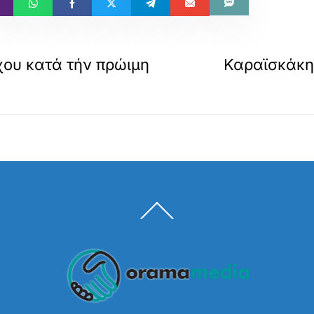
χου κατά τήν πρώιμη
Καραϊσκάκη
Back
To
Top