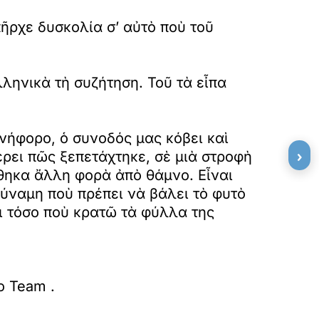
ῆρχε δυσκολία σ’ αὐτὸ ποὺ τοῦ
ληνικὰ τὴ συζήτηση. Τοῦ τὰ εἶπα
νήφορο, ὁ συνοδός μας κόβει καὶ
›
ρει πῶς ξεπετάχτηκε, σὲ μιὰ στροφὴ
θηκα ἄλλη φορὰ ἀπὸ θάμνο. Εἶναι
δύναμη ποὺ πρέπει νὰ βάλει τὸ φυτὸ
ι τόσο ποὺ κρατῶ τὰ φύλλα της
o Team
.