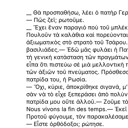
__ Θὰ προσπαθήσω, λέει ὁ πατὴρ Γερό
— Πῶς ζεῖ; ρωτοῦμε.
__ Ἔχει ἕναν παραγιὸ ποὺ τοῦ μπλέκ
Πουλοῦν τὰ καλάθια καὶ πορεύονται.
ἀξιωματικὸς στὸ στρατὸ τοῦ Τσάρου.
βασιλιάδες.— Ἐδῶ μᾶς φυλάει ἡ Πανα
τὴ γενικὴ κατάσταση τῶν πραγμάτων.
εἶπα ὅτι πιστεύω σὲ μιὰ μελλοντικ
τῶν ἀξιῶν τοῦ πνεύματος. Πρόσθεσα,
πατρίδα του, ἡ Ρωσία.
— Ὄχι, κύριε, ἀποκρίθηκε σιγανά, μ
σὰν νὰ τὸ εἶχε ξεπεράσει ἀπὸ πολὺν 
πατρίδα μου οὔτε ἀλλοῦ.— Ζοῦμε τὸ 
Nous vivons la fin des temps.— Ἐκεῖ
Προτοῦ φύγουμε, τὸν παρακαλέσαμε 
— Εἶστε ὀρθόδοξοι; ρώτησε.