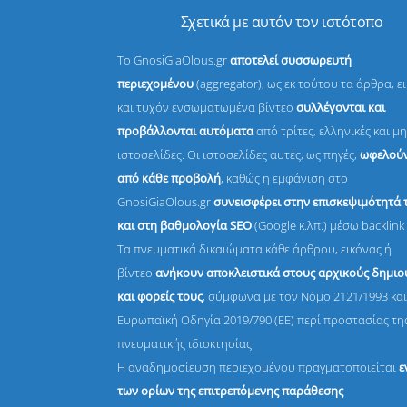
Σχετικά με αυτόν τον ιστότοπο
Το GnosiGiaOlous.gr
αποτελεί συσσωρευτή
περιεχομένου
(aggregator), ως εκ τούτου τα άρθρα, ε
και τυχόν ενσωματωμένα βίντεο
συλλέγονται και
προβάλλονται αυτόματα
από τρίτες, ελληνικές και μη
ιστοσελίδες. Οι ιστοσελίδες αυτές, ως πηγές,
ωφελούν
από κάθε προβολή
, καθώς η εμφάνιση στο
GnosiGiaOlous.gr
συνεισφέρει στην επισκεψιμότητά 
και στη βαθμολογία SEO
(Google κ.λπ.) μέσω backlink 
Τα πνευματικά δικαιώματα κάθε άρθρου, εικόνας ή
βίντεο
ανήκουν αποκλειστικά στους αρχικούς δημι
και φορείς τους
, σύμφωνα με τον Νόμο 2121/1993 και
Ευρωπαϊκή Οδηγία 2019/790 (ΕΕ) περί προστασίας τη
πνευματικής ιδιοκτησίας.
Η αναδημοσίευση περιεχομένου πραγματοποιείται
ε
των ορίων της επιτρεπόμενης παράθεσης