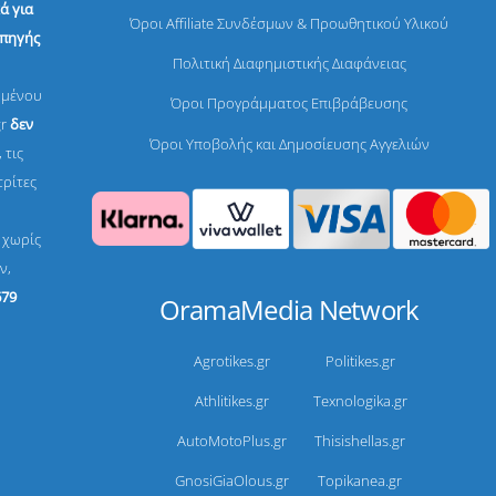
ά για
Όροι Affiliate Συνδέσμων & Προωθητικού Υλικού
 πηγής
Πολιτική Διαφημιστικής Διαφάνειας
ομένου
Όροι Προγράμματος Επιβράβευσης
gr
δεν
Όροι Υποβολής και Δημοσίευσης Αγγελιών
 τις
τρίτες
, χωρίς
ν,
679
OramaMedia Network
Agrotikes.gr
Politikes.gr
Athlitikes.gr
Texnologika.gr
AutoMotoPlus.gr
Thisishellas.gr
GnosiGiaOlous.gr
Topikanea.gr