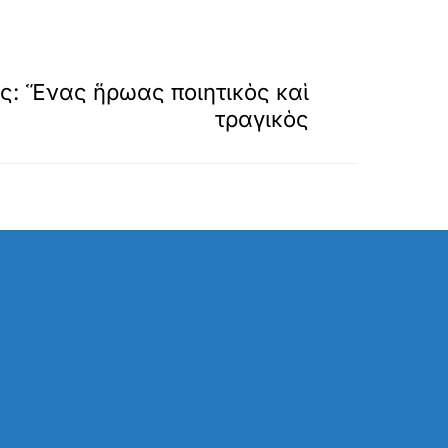
»
ΕΠΟΜΕΝΟ
ς: Ἕνας ἥρωας ποιητικὸς καὶ
τραγικὸς