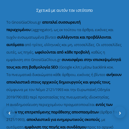
Σχετικά με αυτόν τον ιστότοπο
Το GnosiGiaOlous.gr
αποτελεί συσσωρευτή
περιεχομένου
(aggregator), ως εκ τούτου τα άρθρα, εικόνες και
τυχόν ενσωματωμένα βίντεο
συλλέγονται και προβάλλονται
αυτόματα
από τρίτες, ελληνικές και μη, ιστοσελίδες. Οι ιστοσελίδες
αυτές, ως πηγές,
ωφελούνται από κάθε προβολή
, καθώς η
εμφάνιση στο GnosiGiaOlous.gr
συνεισφέρει στην επισκεψιμότητά
τους και στη βαθμολογία SEO
(Google κ.λπ.) μέσω backlink κοκ.
Τα πνευματικά δικαιώματα κάθε άρθρου, εικόνας ή βίντεο
ανήκουν
αποκλειστικά στους αρχικούς δημιουργούς και φορείς τους
,
σύμφωνα με τον Νόμο 2121/1993 και την Ευρωπαϊκή Οδηγία
2019/790 (ΕΕ) περί προστασίας της πνευματικής ιδιοκτησίας.
Η αναδημοσίευση περιεχομένου πραγματοποιείται
εντός των
‹
›
ορίων της επιτρεπόμενης παράθεσης αποσπασμάτων
(άρθρο 19 Ν.
2121/1993),
αποκλειστικά για ενημερωτικούς σκοπούς
, με
αυτόματη
εμφάνιση της πηγής και συνδέσμου
προς το αρχικό