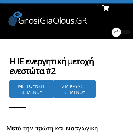
Cart
Skip
Men
to
content
Η ΙΕ ενεργητική μετοχή
ενεστώτα #2
ΜΕΓΕΘΥΝΣΗ
ΣΜΙΚΡΥΝΣΗ
ΚΕΙΜΕΝΟΥ
ΚΕΙΜΕΝΟΥ
Μετά την πρώτη και εισαγωγική