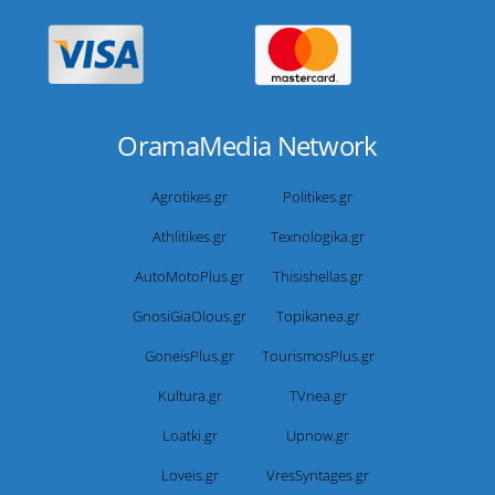
OramaMedia Network
Agrotikes.gr
Politikes.gr
Athlitikes.gr
Texnologika.gr
AutoMotoPlus.gr
Thisishellas.gr
GnosiGiaOlous.gr
Topikanea.gr
GoneisPlus.gr
TourismosPlus.gr
Kultura.gr
TVnea.gr
Loatki.gr
Upnow.gr
Loveis.gr
VresSyntages.gr