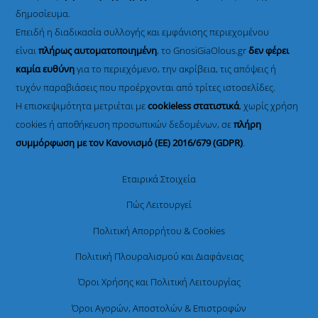
δημοσίευμα.
Επειδή η διαδικασία συλλογής και εμφάνισης περιεχομένου
είναι
πλήρως αυτοματοποιημένη
, το GnosiGiaOlous.gr
δεν φέρει
καμία ευθύνη
για το περιεχόμενο, την ακρίβεια, τις απόψεις ή
τυχόν παραβιάσεις που προέρχονται από τρίτες ιστοσελίδες.
Η επισκεψιμότητα μετριέται με
cookieless στατιστικά
, χωρίς χρήση
cookies ή αποθήκευση προσωπικών δεδομένων, σε
πλήρη
συμμόρφωση με τον Κανονισμό (ΕΕ) 2016/679 (GDPR)
.
Εταιρικά Στοιχεία
Πώς Λειτουργεί
Πολιτική Απορρήτου & Cookies
Πολιτική Πλουραλισμού και Διαφάνειας
Όροι Χρήσης και Πολιτική Λειτουργίας
Όροι Αγορών, Αποστολών & Επιστροφών