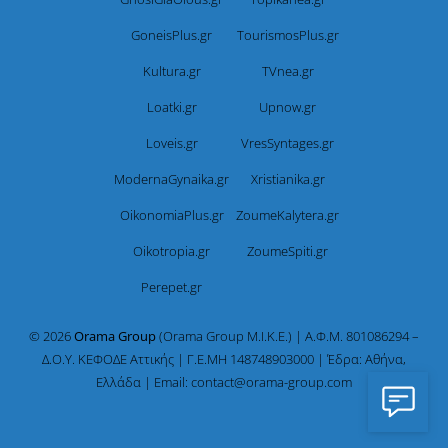
GoneisPlus.gr
TourismosPlus.gr
Kultura.gr
TVnea.gr
Loatki.gr
Upnow.gr
Loveis.gr
VresSyntages.gr
ModernaGynaika.gr
Xristianika.gr
OikonomiaPlus.gr
ZoumeKalytera.gr
Oikotropia.gr
ZoumeSpiti.gr
Perepet.gr
© 2026
Orama Group
(Orama Group Μ.Ι.Κ.Ε.) | Α.Φ.Μ. 801086294 –
Δ.Ο.Υ. ΚΕΦΟΔΕ Αττικής | Γ.Ε.ΜΗ 148748903000 | Έδρα: Αθήνα,
Ελλάδα | Email: contact@orama-group.com