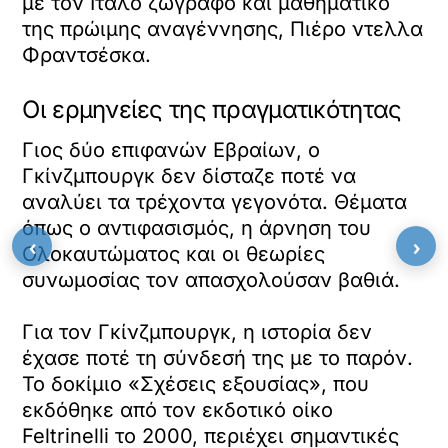
με τον Ιταλό ζωγράφο και μαθηματικό
της πρώιμης αναγέννησης, Πιέρο ντελλα
Φραντσέσκα.
Οι ερμηνείες της πραγματικότητας
Γιος δύο επιφανών Εβραίων, ο
Γκίνζμπουργκ δεν δίσταζε ποτέ να
αναλύει τα τρέχοντα γεγονότα. Θέματα
όπως ο αντιφασισμός, η άρνηση του
‹
›
Ολοκαυτώματος και οι θεωρίες
συνωμοσίας τον απασχολούσαν βαθιά.
Για τον Γκίνζμπουργκ, η ιστορία δεν
έχασε ποτέ τη σύνδεσή της με το παρόν.
Το δοκίμιο «Σχέσεις εξουσίας», που
εκδόθηκε από τον εκδοτικό οίκο
Feltrinelli το 2000, περιέχει σημαντικές