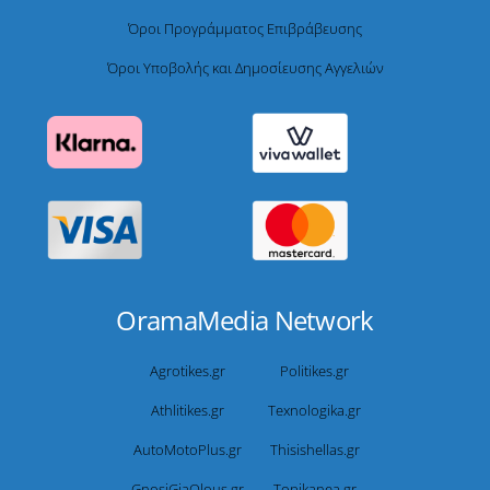
Όροι Προγράμματος Επιβράβευσης
Όροι Υποβολής και Δημοσίευσης Αγγελιών
OramaMedia Network
Agrotikes.gr
Politikes.gr
Athlitikes.gr
Texnologika.gr
AutoMotoPlus.gr
Thisishellas.gr
GnosiGiaOlous.gr
Topikanea.gr