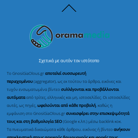
Back
To
Top
Σχετικά με αυτόν τον ιστότοπο
Το GnosiGiaOlous.gr
αποτελεί συσσωρευτή
περιεχομένου
(aggregator), ως εκ τούτου τα άρθρα, εικόνες και
τυχόν ενσωματωμένα βίντεο
συλλέγονται και προβάλλονται
αυτόματα
από τρίτες, ελληνικές και μη, ιστοσελίδες. Οι ιστοσελίδες
αυτές, ως πηγές,
ωφελούνται από κάθε προβολή
, καθώς η
εμφάνιση στο GnosiGiaOlous.gr
συνεισφέρει στην επισκεψιμότητά
τους και στη βαθμολογία SEO
(Google κ.λπ.) μέσω backlink κοκ.
Τα πνευματικά δικαιώματα κάθε άρθρου, εικόνας ή βίντεο
ανήκουν
αποκλειστικά στους αρχικούς δημιουργούς και φορείς τους
,