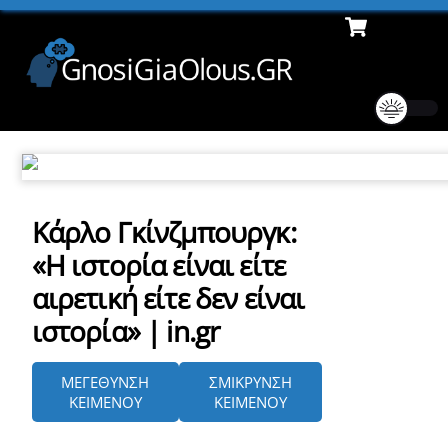
Cart
Skip
Men
to
content
Κάρλο Γκίνζμπουργκ:
«Η ιστορία είναι είτε
αιρετική είτε δεν είναι
ιστορία» | in.gr
ΜΕΓΕΘΥΝΣΗ
ΣΜΙΚΡΥΝΣΗ
ΚΕΙΜΕΝΟΥ
ΚΕΙΜΕΝΟΥ