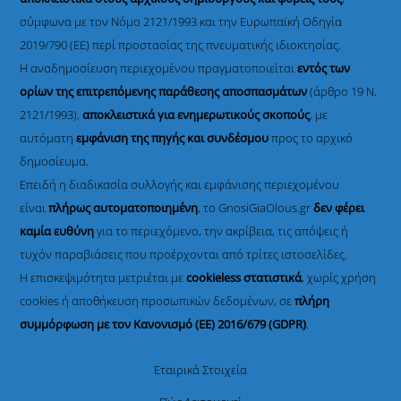
σύμφωνα με τον Νόμο 2121/1993 και την Ευρωπαϊκή Οδηγία
2019/790 (ΕΕ) περί προστασίας της πνευματικής ιδιοκτησίας.
Η αναδημοσίευση περιεχομένου πραγματοποιείται
εντός των
ορίων της επιτρεπόμενης παράθεσης αποσπασμάτων
(άρθρο 19 Ν.
2121/1993),
αποκλειστικά για ενημερωτικούς σκοπούς
, με
αυτόματη
εμφάνιση της πηγής και συνδέσμου
προς το αρχικό
δημοσίευμα.
Επειδή η διαδικασία συλλογής και εμφάνισης περιεχομένου
είναι
πλήρως αυτοματοποιημένη
, το GnosiGiaOlous.gr
δεν φέρει
καμία ευθύνη
για το περιεχόμενο, την ακρίβεια, τις απόψεις ή
τυχόν παραβιάσεις που προέρχονται από τρίτες ιστοσελίδες.
Η επισκεψιμότητα μετριέται με
cookieless στατιστικά
, χωρίς χρήση
cookies ή αποθήκευση προσωπικών δεδομένων, σε
πλήρη
συμμόρφωση με τον Κανονισμό (ΕΕ) 2016/679 (GDPR)
.
Εταιρικά Στοιχεία