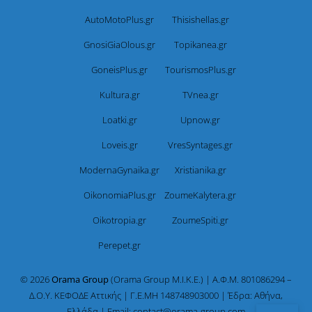
AutoMotoPlus.gr
Thisishellas.gr
GnosiGiaOlous.gr
Topikanea.gr
GoneisPlus.gr
TourismosPlus.gr
Kultura.gr
TVnea.gr
Loatki.gr
Upnow.gr
Loveis.gr
VresSyntages.gr
ModernaGynaika.gr
Xristianika.gr
OikonomiaPlus.gr
ZoumeKalytera.gr
Oikotropia.gr
ZoumeSpiti.gr
Perepet.gr
© 2026
Orama Group
(Orama Group Μ.Ι.Κ.Ε.) | Α.Φ.Μ. 801086294 –
Δ.Ο.Υ. ΚΕΦΟΔΕ Αττικής | Γ.Ε.ΜΗ 148748903000 | Έδρα: Αθήνα,
Ελλάδα | Email: contact@orama-group.com