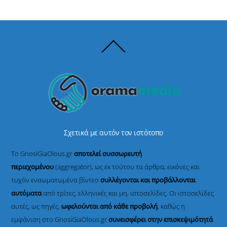
Back
To
Top
Σχετικά με αυτόν τον ιστότοπο
Το GnosiGiaOlous.gr
αποτελεί συσσωρευτή
περιεχομένου
(aggregator), ως εκ τούτου τα άρθρα, εικόνες και
τυχόν ενσωματωμένα βίντεο
συλλέγονται και προβάλλονται
αυτόματα
από τρίτες, ελληνικές και μη, ιστοσελίδες. Οι ιστοσελίδες
αυτές, ως πηγές,
ωφελούνται από κάθε προβολή
, καθώς η
εμφάνιση στο GnosiGiaOlous.gr
συνεισφέρει στην επισκεψιμότητά