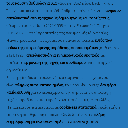
τους και στη βαθμολογία SEO
(Google κ.λπ.) μέσω backlink κοκ.
Τα πνευματικά δικαιώματα κάθε άρθρου, εικόνας ή βίντεο
ανήκουν
αποκλειστικά στους αρχικούς δημιουργούς και φορείς τους
,
σύμφωνα με τον Νόμο 2121/1993 και την Ευρωπαϊκή Οδηγία
2019/790 (ΕΕ) περί προστασίας της πνευματικής ιδιοκτησίας.
Η αναδημοσίευση περιεχομένου πραγματοποιείται
εντός των
ορίων της επιτρεπόμενης παράθεσης αποσπασμάτων
(άρθρο 19 Ν.
2121/1993),
αποκλειστικά για ενημερωτικούς σκοπούς
, με
αυτόματη
εμφάνιση της πηγής και συνδέσμου
προς το αρχικό
δημοσίευμα.
Επειδή η διαδικασία συλλογής και εμφάνισης περιεχομένου
είναι
πλήρως αυτοματοποιημένη
, το GnosiGiaOlous.gr
δεν φέρει
καμία ευθύνη
για το περιεχόμενο, την ακρίβεια, τις απόψεις ή
τυχόν παραβιάσεις που προέρχονται από τρίτες ιστοσελίδες.
Η επισκεψιμότητα μετριέται με
cookieless στατιστικά
, χωρίς χρήση
cookies ή αποθήκευση προσωπικών δεδομένων, σε
πλήρη
συμμόρφωση με τον Κανονισμό (ΕΕ) 2016/679 (GDPR)
.