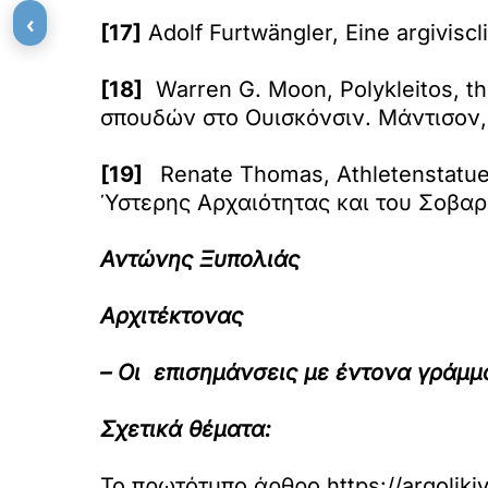
‹
[17]
Adolf Furtwängler, Eine argiviscl
[18]
Warren G. Moon, Polykleitos, t
σπουδών στο Ουισκόνσιν. Μάντισον, 
[19]
Renate Thomas, Athletenstatuet
Ύστερης Αρχαιότητας και του Σοβαρο
Αντώνης Ξυπολιάς
Αρχιτέκτονας
– Οι επισημάνσεις με έντονα γράμμ
Σχετικά θέματα:
Το πρωτότυπο άρθρο
https://argoliki