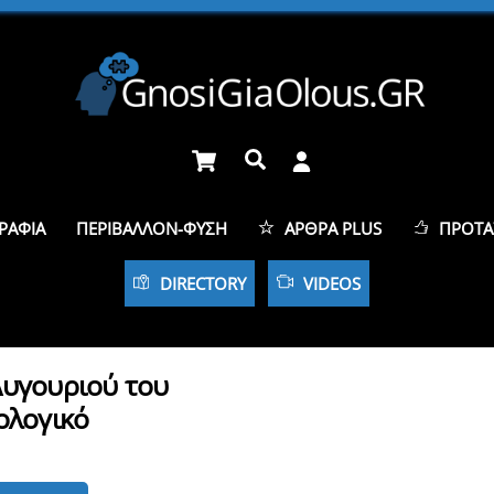
Cart
Αναζήτηση
ΡΑΦΊΑ
ΠΕΡΙΒΆΛΛΟΝ-ΦΎΣΗ
ΆΡΘΡΑ PLUS
ΠΡΟΤΆ
DIRECTORY
VIDEOS
Λυγουριού του
ολογικό