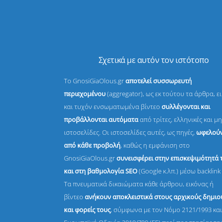
Σχετικά με αυτόν τον ιστότοπο
Το GnosiGiaOlous.gr
αποτελεί συσσωρευτή
περιεχομένου
(aggregator), ως εκ τούτου τα άρθρα, ε
και τυχόν ενσωματωμένα βίντεο
συλλέγονται και
προβάλλονται αυτόματα
από τρίτες, ελληνικές και μη
ιστοσελίδες. Οι ιστοσελίδες αυτές, ως πηγές,
ωφελούν
από κάθε προβολή
, καθώς η εμφάνιση στο
GnosiGiaOlous.gr
συνεισφέρει στην επισκεψιμότητά 
και στη βαθμολογία SEO
(Google κ.λπ.) μέσω backlink 
Τα πνευματικά δικαιώματα κάθε άρθρου, εικόνας ή
βίντεο
ανήκουν αποκλειστικά στους αρχικούς δημι
και φορείς τους
, σύμφωνα με τον Νόμο 2121/1993 και