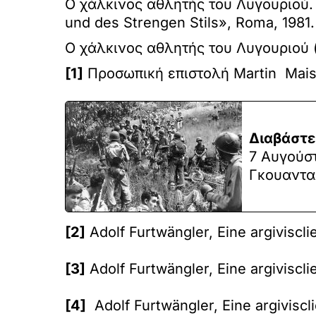
Ο χάλκινος αθλητής του Λυγουριού. 
und des Strengen Stils», Roma, 1981.
Ο χάλκινος αθλητής του Λυγουριού (S
[1]
Προσωπική επιστολή Martin Maisc
Διαβάστε
7 Αυγούσ
Γκουανταλ
[2]
Adolf Furtwängler, Eine argivisc
[3]
Adolf Furtwängler, Eine argiviscli
[4]
Adolf Furtwängler, Eine argiviscli