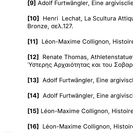
[9]
Adolf Furtwängler, Eine argiviscli
[10]
Henri Lechat, La Scultura Attiqu
Bronze, σελ.127.
[11]
Léon-Maxime Collignon, Histoire 
[12]
Renate Thomas, Athletenstatuett
Ύστερης Αρχαιότητας και του Σοβαρο
[13]
Adolf Furtwängler, Eine argiviscl
[14]
Adolf Furtwängler, Eine argivisc
[15]
Léon-Maxime Collignon, Histoire 
[16]
Léon-Maxime Collignon, Histoire