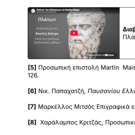
Δια
Πλά
[5]
Προσωπική επιστολή Martin Maisch
126.
[6]
Νικ. Παπαχατζή,
Παυσανίου Ελλά
[7]
Μαρκέλλος Μιτσός Επιγραφικά εξ 
[8]
Χαράλαμπος Κριτζάς, Προσωπική 