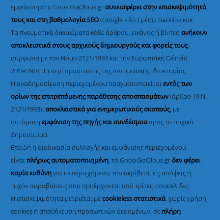
εμφάνιση στο GnosiGiaOlous.gr
συνεισφέρει στην επισκεψιμότητά
τους και στη βαθμολογία SEO
(Google κ.λπ.) μέσω backlink κοκ.
Τα πνευματικά δικαιώματα κάθε άρθρου, εικόνας ή βίντεο
ανήκουν
αποκλειστικά στους αρχικούς δημιουργούς και φορείς τους
,
σύμφωνα με τον Νόμο 2121/1993 και την Ευρωπαϊκή Οδηγία
2019/790 (ΕΕ) περί προστασίας της πνευματικής ιδιοκτησίας.
Η αναδημοσίευση περιεχομένου πραγματοποιείται
εντός των
ορίων της επιτρεπόμενης παράθεσης αποσπασμάτων
(άρθρο 19 Ν.
2121/1993),
αποκλειστικά για ενημερωτικούς σκοπούς
, με
αυτόματη
εμφάνιση της πηγής και συνδέσμου
προς το αρχικό
δημοσίευμα.
Επειδή η διαδικασία συλλογής και εμφάνισης περιεχομένου
είναι
πλήρως αυτοματοποιημένη
, το GnosiGiaOlous.gr
δεν φέρει
καμία ευθύνη
για το περιεχόμενο, την ακρίβεια, τις απόψεις ή
τυχόν παραβιάσεις που προέρχονται από τρίτες ιστοσελίδες.
Η επισκεψιμότητα μετριέται με
cookieless στατιστικά
, χωρίς χρήση
cookies ή αποθήκευση προσωπικών δεδομένων, σε
πλήρη