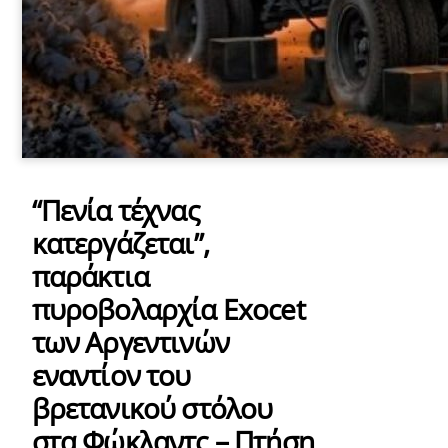
“Πενία τέχνας
κατεργάζεται”,
παράκτια
πυροβολαρχία Exocet
των Αργεντινών
εναντίον του
βρετανικού στόλου
στα Φώκλαντς – Πτήση