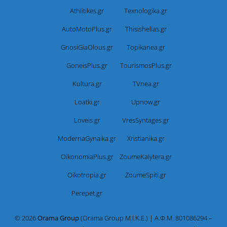
Athlitikes.gr
Texnologika.gr
AutoMotoPlus.gr
Thisishellas.gr
GnosiGiaOlous.gr
Topikanea.gr
GoneisPlus.gr
TourismosPlus.gr
Kultura.gr
TVnea.gr
Loatki.gr
Upnow.gr
Loveis.gr
VresSyntages.gr
ModernaGynaika.gr
Xristianika.gr
OikonomiaPlus.gr
ZoumeKalytera.gr
Oikotropia.gr
ZoumeSpiti.gr
Perepet.gr
© 2026
Orama Group
(Orama Group Μ.Ι.Κ.Ε.) | Α.Φ.Μ. 801086294 –