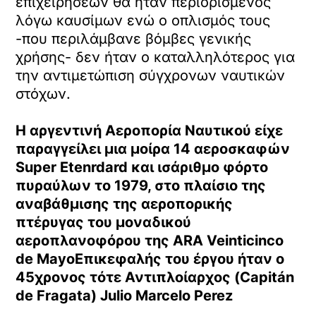
επιχειρήσεων θα ήταν περιορισμένος
λόγω καυσίμων ενώ ο οπλισμός τους
-που περιλάμβανε βόμβες γενικής
χρήσης- δεν ήταν ο καταλληλότερος για
την αντιμετώπιση σύγχρονων ναυτικών
στόχων.
Η αργεντινή Αεροπορία Ναυτικού είχε
παραγγείλει μια μοίρα 14 αεροσκαφών
Super Etenrdard και ισάριθμο φόρτο
πυραύλων το 1979, στο πλαίσιο της
αναβάθμισης της αεροπορικής
πτέρυγας του μοναδικού
αεροπλανοφόρου της ARA Veinticinco
de MayoΕπικεφαλής του έργου ήταν ο
45χρονος τότε
Αντιπλοίαρχος (Capitán
de Fragata) Julio Marcelo Perez