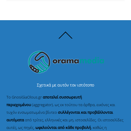
Back
To
Top
Σχετικά με αυτόν τον ιστότοπο
Το GnosiGiaOlous.gr
αποτελεί συσσωρευτή
περιεχομένου
(aggregator), ως εκ τούτου τα άρθρα, εικόνες και
τυχόν ενσωματωμένα βίντεο
συλλέγονται και προβάλλονται
αυτόματα
από τρίτες, ελληνικές και μη, ιστοσελίδες. Οι ιστοσελίδες
αυτές, ως πηγές,
ωφελούνται από κάθε προβολή
, καθώς η