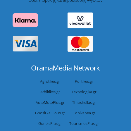
Όροι Υποβολής και Δημοσίευσης Αγγελιών
OramaMedia Network
Agrotikes.gr
Politikes.gr
Athlitikes.gr
Texnologika.gr
AutoMotoPlus.gr
Thisishellas.gr
GnosiGiaOlous.gr
Topikanea.gr
GoneisPlus.gr
TourismosPlus.gr