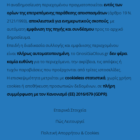
Η αναδημοσίευση περιεχομένου πραγματοποιείται
εντός των
ορίων της επιτρεπόμενης παράθεσης αποσπασμάτων
(άρθρο 19 Ν.
2121/1993),
αποκλειστικά για ενημερωτικούς σκοπούς
, με
αυτόματη
εμφάνιση της πηγής και συνδέσμου
προς το αρχικό
δημοσίευμα.
Επειδή η διαδικασία συλλογής και εμφάνισης περιεχομένου
είναι
πλήρως αυτοματοποιημένη
, το GnosiGiaOlous.gr
δεν φέρει
καμία ευθύνη
για το περιεχόμενο, την ακρίβεια, τις απόψεις ή
τυχόν παραβιάσεις που προέρχονται από τρίτες ιστοσελίδες.
Η επισκεψιμότητα μετριέται με
cookieless στατιστικά
, χωρίς χρήση
cookies ή αποθήκευση προσωπικών δεδομένων, σε
πλήρη
συμμόρφωση με τον Κανονισμό (ΕΕ) 2016/679 (GDPR)
.
Εταιρικά Στοιχεία
Πώς Λειτουργεί
Πολιτική Απορρήτου & Cookies