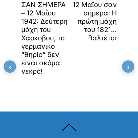
ΣΑΝ ΣΗΜΕΡΑ
12 Μαΐου σαν
– 12 Μαΐου
σήμερα: Η
1942: Δεύτερη
πρώτη μάχη
μάχη του
του 1821…
Χαρκόβου, το
Βαλτέτσι
γερμανικό
“θηρίο” δεν
είναι ακόμα
‹
›
νεκρό!
Back
To
Top