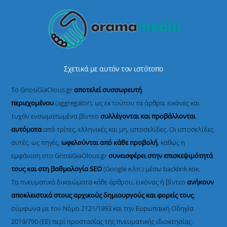
Σχετικά με αυτόν τον ιστότοπο
Το GnosiGiaOlous.gr
αποτελεί συσσωρευτή
περιεχομένου
(aggregator), ως εκ τούτου τα άρθρα, εικόνες και
τυχόν ενσωματωμένα βίντεο
συλλέγονται και προβάλλονται
αυτόματα
από τρίτες, ελληνικές και μη, ιστοσελίδες. Οι ιστοσελίδες
αυτές, ως πηγές,
ωφελούνται από κάθε προβολή
, καθώς η
εμφάνιση στο GnosiGiaOlous.gr
συνεισφέρει στην επισκεψιμότητά
τους και στη βαθμολογία SEO
(Google κ.λπ.) μέσω backlink κοκ.
Τα πνευματικά δικαιώματα κάθε άρθρου, εικόνας ή βίντεο
ανήκουν
αποκλειστικά στους αρχικούς δημιουργούς και φορείς τους
,
σύμφωνα με τον Νόμο 2121/1993 και την Ευρωπαϊκή Οδηγία
2019/790 (ΕΕ) περί προστασίας της πνευματικής ιδιοκτησίας.