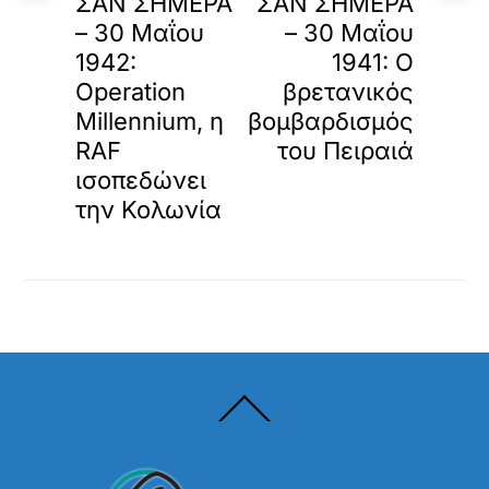
ΣΑΝ ΣΗΜΕΡΑ
ΣΑΝ ΣΗΜΕΡΑ
– 30 Μαΐου
– 30 Μαΐου
1942:
1941: Ο
Operation
βρετανικός
Millennium, η
βομβαρδισμός
RAF
του Πειραιά
ισοπεδώνει
την Κολωνία
Back
To
Top