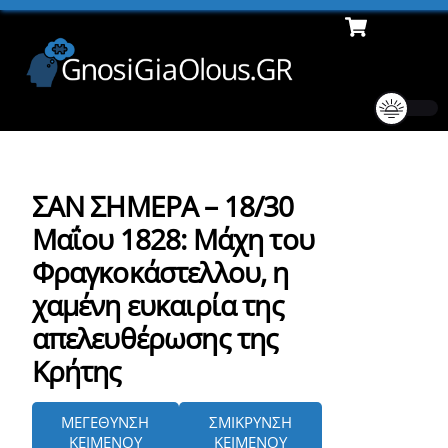
Cart
Skip
Men
to
content
ΣΑΝ ΣΗΜΕΡΑ – 18/30
Μαΐου 1828: Μάχη του
Φραγκοκάστελλου, η
χαμένη ευκαιρία της
απελευθέρωσης της
Κρήτης
ΜΕΓΕΘΥΝΣΗ
ΣΜΙΚΡΥΝΣΗ
ΚΕΙΜΕΝΟΥ
ΚΕΙΜΕΝΟΥ