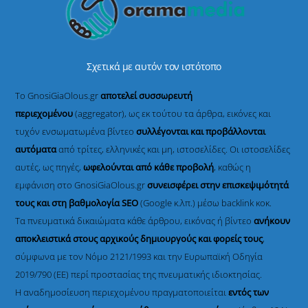
Σχετικά με αυτόν τον ιστότοπο
Το GnosiGiaOlous.gr
αποτελεί συσσωρευτή
περιεχομένου
(aggregator), ως εκ τούτου τα άρθρα, εικόνες και
τυχόν ενσωματωμένα βίντεο
συλλέγονται και προβάλλονται
αυτόματα
από τρίτες, ελληνικές και μη, ιστοσελίδες. Οι ιστοσελίδες
αυτές, ως πηγές,
ωφελούνται από κάθε προβολή
, καθώς η
εμφάνιση στο GnosiGiaOlous.gr
συνεισφέρει στην επισκεψιμότητά
τους και στη βαθμολογία SEO
(Google κ.λπ.) μέσω backlink κοκ.
Τα πνευματικά δικαιώματα κάθε άρθρου, εικόνας ή βίντεο
ανήκουν
αποκλειστικά στους αρχικούς δημιουργούς και φορείς τους
,
σύμφωνα με τον Νόμο 2121/1993 και την Ευρωπαϊκή Οδηγία
2019/790 (ΕΕ) περί προστασίας της πνευματικής ιδιοκτησίας.
Η αναδημοσίευση περιεχομένου πραγματοποιείται
εντός των