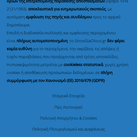
ορίων της επιτρεπόμενης παράθεσης αποσπασμάτων
(άρθρο 19 Ν.
2121/1993),
αποκλειστικά για ενημερωτικούς σκοπούς
, με
αυτόματη
εμφάνιση της πηγής και συνδέσμου
προς το αρχικό
δημοσίευμα.
Επειδή η διαδικασία συλλογής και εμφάνισης περιεχομένου
είναι
πλήρως αυτοματοποιημένη
, το GnosiGiaOlous.gr
δεν φέρει
καμία ευθύνη
για το περιεχόμενο, την ακρίβεια, τις απόψεις ή
τυχόν παραβιάσεις που προέρχονται από τρίτες ιστοσελίδες.
Η επισκεψιμότητα μετριέται με
cookieless στατιστικά
, χωρίς χρήση
cookies ή αποθήκευση προσωπικών δεδομένων, σε
πλήρη
συμμόρφωση με τον Κανονισμό (ΕΕ) 2016/679 (GDPR)
.
Εταιρικά Στοιχεία
Πώς Λειτουργεί
Πολιτική Απορρήτου & Cookies
Πολιτική Πλουραλισμού και Διαφάνειας