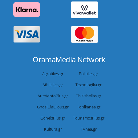
OramaMedia Network
Agrotikes.gr
Politikes.gr
Athlitikes.gr
Texnologika.gr
AutoMotoPlus.gr
Thisishellas.gr
GnosiGiaOlous.gr
Topikanea.gr
GoneisPlus.gr
TourismosPlus.gr
Kultura.gr
TVnea.gr