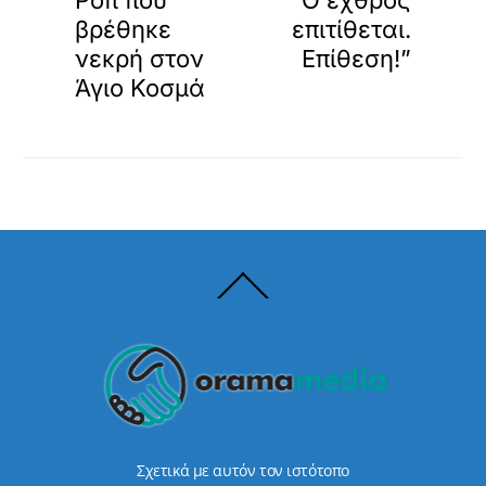
Ροπ που
“Ο εχθρός
βρέθηκε
επιτίθεται.
νεκρή στον
Επίθεση!”
Άγιο Κοσμά
Back
To
Top
Σχετικά με αυτόν τον ιστότοπο