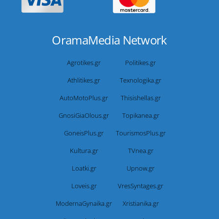
OramaMedia Network
Agrotikes.gr
Politikes.gr
Athlitikes.gr
Texnologika.gr
AutoMotoPlus.gr
Thisishellas.gr
GnosiGiaOlous.gr
Topikanea.gr
GoneisPlus.gr
TourismosPlus.gr
Kultura.gr
TVnea.gr
Loatki.gr
Upnow.gr
Loveis.gr
VresSyntages.gr
ModernaGynaika.gr
Xristianika.gr