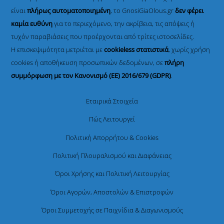
είναι
πλήρως αυτοματοποιημένη
, το GnosiGiaOlous.gr
δεν φέρει
καμία ευθύνη
για το περιεχόμενο, την ακρίβεια, τις απόψεις ή
τυχόν παραβιάσεις που προέρχονται από τρίτες ιστοσελίδες.
Η επισκεψιμότητα μετριέται με
cookieless στατιστικά
, χωρίς χρήση
cookies ή αποθήκευση προσωπικών δεδομένων, σε
πλήρη
συμμόρφωση με τον Κανονισμό (ΕΕ) 2016/679 (GDPR)
.
Εταιρικά Στοιχεία
Πώς Λειτουργεί
Πολιτική Απορρήτου & Cookies
Πολιτική Πλουραλισμού και Διαφάνειας
Όροι Χρήσης και Πολιτική Λειτουργίας
Όροι Αγορών, Αποστολών & Επιστροφών
Όροι Συμμετοχής σε Παιχνίδια & Διαγωνισμούς