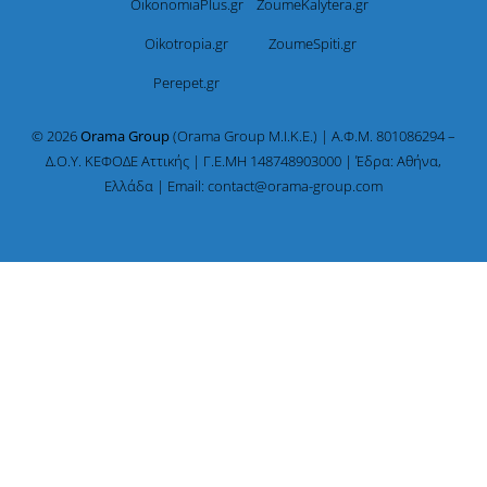
OikonomiaPlus.gr
ZoumeKalytera.gr
Oikotropia.gr
ZoumeSpiti.gr
Perepet.gr
© 2026
Orama Group
(Orama Group Μ.Ι.Κ.Ε.) | Α.Φ.Μ. 801086294 –
Δ.Ο.Υ. ΚΕΦΟΔΕ Αττικής | Γ.Ε.ΜΗ 148748903000 | Έδρα: Αθήνα,
Ελλάδα | Email: contact@orama-group.com