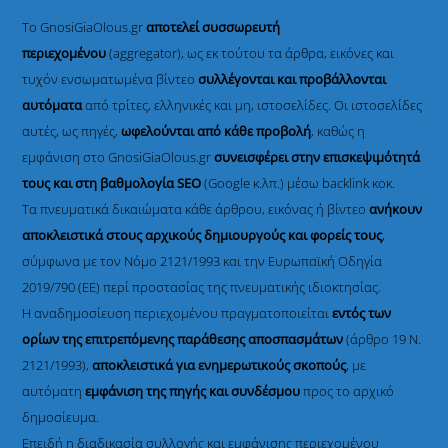
Το GnosiGiaOlous.gr
αποτελεί συσσωρευτή
περιεχομένου
(aggregator), ως εκ τούτου τα άρθρα, εικόνες και
τυχόν ενσωματωμένα βίντεο
συλλέγονται και προβάλλονται
αυτόματα
από τρίτες, ελληνικές και μη, ιστοσελίδες. Οι ιστοσελίδες
αυτές, ως πηγές,
ωφελούνται από κάθε προβολή
, καθώς η
εμφάνιση στο GnosiGiaOlous.gr
συνεισφέρει στην επισκεψιμότητά
τους και στη βαθμολογία SEO
(Google κ.λπ.) μέσω backlink κοκ.
Τα πνευματικά δικαιώματα κάθε άρθρου, εικόνας ή βίντεο
ανήκουν
αποκλειστικά στους αρχικούς δημιουργούς και φορείς τους
,
σύμφωνα με τον Νόμο 2121/1993 και την Ευρωπαϊκή Οδηγία
2019/790 (ΕΕ) περί προστασίας της πνευματικής ιδιοκτησίας.
Η αναδημοσίευση περιεχομένου πραγματοποιείται
εντός των
ορίων της επιτρεπόμενης παράθεσης αποσπασμάτων
(άρθρο 19 Ν.
2121/1993),
αποκλειστικά για ενημερωτικούς σκοπούς
, με
αυτόματη
εμφάνιση της πηγής και συνδέσμου
προς το αρχικό
δημοσίευμα.
Επειδή η διαδικασία συλλογής και εμφάνισης περιεχομένου