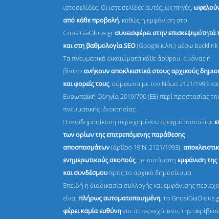
ιστοσελίδες. Οι ιστοσελίδες αυτές, ως πηγές,
ωφελούν
από κάθε προβολή
, καθώς η εμφάνιση στο
GnosiGiaOlous.gr
συνεισφέρει στην επισκεψιμότητά 
και στη βαθμολογία SEO
(Google κ.λπ.) μέσω backlink 
Τα πνευματικά δικαιώματα κάθε άρθρου, εικόνας ή
βίντεο
ανήκουν αποκλειστικά στους αρχικούς δημι
και φορείς τους
, σύμφωνα με τον Νόμο 2121/1993 και
Ευρωπαϊκή Οδηγία 2019/790 (ΕΕ) περί προστασίας τη
πνευματικής ιδιοκτησίας.
Η αναδημοσίευση περιεχομένου πραγματοποιείται
ε
των ορίων της επιτρεπόμενης παράθεσης
αποσπασμάτων
(άρθρο 19 Ν. 2121/1993),
αποκλειστικ
ενημερωτικούς σκοπούς
, με αυτόματη
εμφάνιση της
και συνδέσμου
προς το αρχικό δημοσίευμα.
Επειδή η διαδικασία συλλογής και εμφάνισης περιεχ
είναι
πλήρως αυτοματοποιημένη
, το GnosiGiaOlous.
φέρει καμία ευθύνη
για το περιεχόμενο, την ακρίβεια,