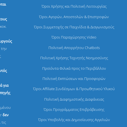
ται
Όροι Χρήσης και Πολιτική Λειτουργίας
Όροι Αγορών, Αποστολών & Επιστροφών
τους
κοκ.
Όροι Συμμετοχής σε Παιχνίδια & Διαγωνισμούς
Όροι Παραχώρησης Video
ουργούς
Πολιτική Απορρήτου Chatbots
 την
ς
Πολιτική Χρήσης Τεχνητής Νοημοσύνης
Προϊόντα Φιλικά προς το Περιβάλλον
ντός
Πολιτική Εκπτώσεων και Προσφορών
ά για
Όροι Affiliate Συνδέσμων & Προωθητικού Υλικού
 πηγής
Πολιτική Διαφημιστικής Διαφάνειας
ομένου
Όροι Προγράμματος Επιβράβευσης
gr
δεν
Όροι Υποβολής και Δημοσίευσης Αγγελιών
 τις