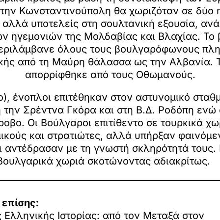
την Κωνσταντινούπολη θα χωριζόταν σε δύο η
 αλλά υποτελείς στη σουλτανική εξουσία, ανά
ν ηγεμονιών της Μολδαβίας και Βλαχίας. Το
περιλάμβανε όλους τους βουλγαρόφωνους πλη
κής από τη Μαύρη θάλασσα ως την Αλβανία. Τ
απορρίφθηκε από τους Οθωμανούς.
ο), ένοπλοι επιτέθηκαν στον αστυνομικό σταθμ
 την Σρέντνα Γκόρα και στη Β.Δ. Ροδόπη ενώ
ροβο. Οι Βούλγαροι επιτίθεντο σε τουρκικά χ
ικούς και στρατιώτες, αλλά υπήρξαν φαινόμ
ι αντέδρασαν με τη γνωστή σκληρότητά τους.
βουλγαρικά χωριά σκοτώνοντας αδιακρίτως.
 επίσης:
 Ελληνικής Ιστορίας: από τον Μεταξά στον