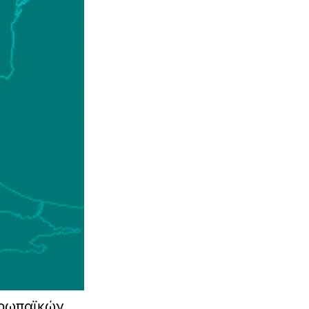
υρωπαϊκών