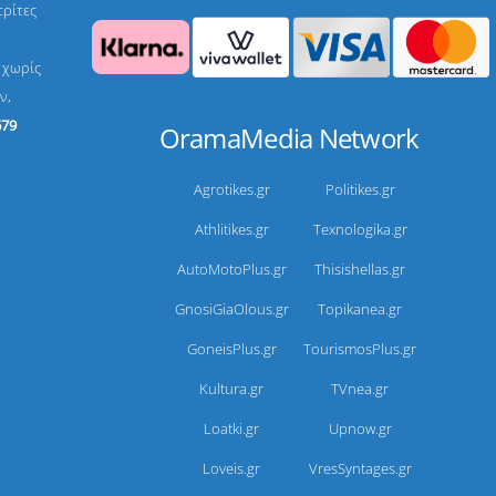
τρίτες
, χωρίς
ν,
679
OramaMedia Network
Agrotikes.gr
Politikes.gr
Athlitikes.gr
Texnologika.gr
AutoMotoPlus.gr
Thisishellas.gr
GnosiGiaOlous.gr
Topikanea.gr
GoneisPlus.gr
TourismosPlus.gr
Kultura.gr
TVnea.gr
Loatki.gr
Upnow.gr
Loveis.gr
VresSyntages.gr