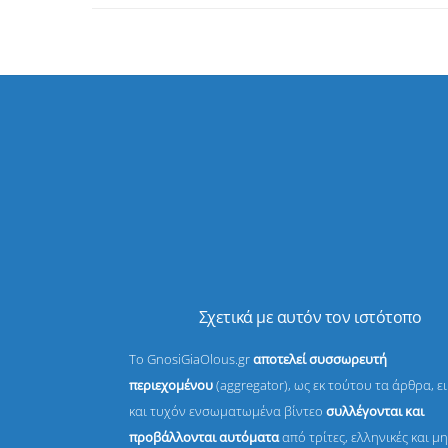
Σχετικά με αυτόν τον ιστότοπο
Το GnosiGiaOlous.gr
αποτελεί συσσωρευτή
περιεχομένου
(aggregator), ως εκ τούτου τα άρθρα, ε
και τυχόν ενσωματωμένα βίντεο
συλλέγονται και
προβάλλονται αυτόματα
από τρίτες, ελληνικές και μη