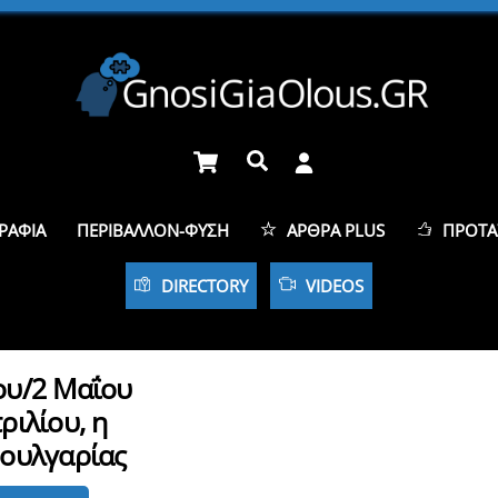
Cart
Αναζήτηση
ΡΑΦΊΑ
ΠΕΡΙΒΆΛΛΟΝ-ΦΎΣΗ
ΆΡΘΡΑ PLUS
ΠΡΟΤΆ
DIRECTORY
VIDEOS
ου/2 Μαΐου
ριλίου, η
Βουλγαρίας