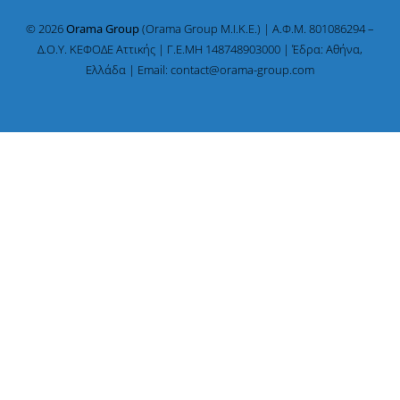
© 2026
Orama Group
(Orama Group Μ.Ι.Κ.Ε.) | Α.Φ.Μ. 801086294 –
Δ.Ο.Υ. ΚΕΦΟΔΕ Αττικής | Γ.Ε.ΜΗ 148748903000 | Έδρα: Αθήνα,
Ελλάδα | Email: contact@orama-group.com