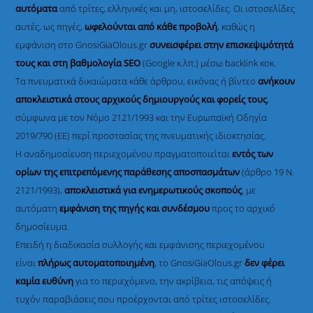
αυτόματα
από τρίτες, ελληνικές και μη, ιστοσελίδες. Οι ιστοσελίδες
αυτές, ως πηγές,
ωφελούνται από κάθε προβολή
, καθώς η
εμφάνιση στο GnosiGiaOlous.gr
συνεισφέρει στην επισκεψιμότητά
τους και στη βαθμολογία SEO
(Google κ.λπ.) μέσω backlink κοκ.
Τα πνευματικά δικαιώματα κάθε άρθρου, εικόνας ή βίντεο
ανήκουν
αποκλειστικά στους αρχικούς δημιουργούς και φορείς τους
,
σύμφωνα με τον Νόμο 2121/1993 και την Ευρωπαϊκή Οδηγία
2019/790 (ΕΕ) περί προστασίας της πνευματικής ιδιοκτησίας.
Η αναδημοσίευση περιεχομένου πραγματοποιείται
εντός των
ορίων της επιτρεπόμενης παράθεσης αποσπασμάτων
(άρθρο 19 Ν.
2121/1993),
αποκλειστικά για ενημερωτικούς σκοπούς
, με
αυτόματη
εμφάνιση της πηγής και συνδέσμου
προς το αρχικό
δημοσίευμα.
Επειδή η διαδικασία συλλογής και εμφάνισης περιεχομένου
είναι
πλήρως αυτοματοποιημένη
, το GnosiGiaOlous.gr
δεν φέρει
καμία ευθύνη
για το περιεχόμενο, την ακρίβεια, τις απόψεις ή
τυχόν παραβιάσεις που προέρχονται από τρίτες ιστοσελίδες.