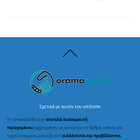
Back
To
Top
Σχετικά με αυτόν τον ιστότοπο
Το GnosiGiaOlous.gr
αποτελεί συσσωρευτή
περιεχομένου
(aggregator), ως εκ τούτου τα άρθρα, εικόνες και
τυχόν ενσωματωμένα βίντεο
συλλέγονται και προβάλλονται