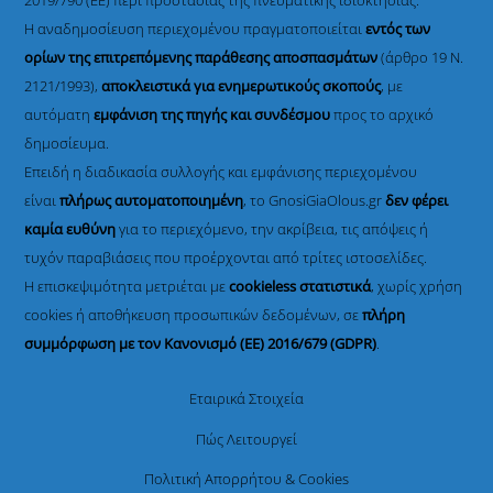
Η αναδημοσίευση περιεχομένου πραγματοποιείται
εντός των
ορίων της επιτρεπόμενης παράθεσης αποσπασμάτων
(άρθρο 19 Ν.
2121/1993),
αποκλειστικά για ενημερωτικούς σκοπούς
, με
αυτόματη
εμφάνιση της πηγής και συνδέσμου
προς το αρχικό
δημοσίευμα.
Επειδή η διαδικασία συλλογής και εμφάνισης περιεχομένου
είναι
πλήρως αυτοματοποιημένη
, το GnosiGiaOlous.gr
δεν φέρει
καμία ευθύνη
για το περιεχόμενο, την ακρίβεια, τις απόψεις ή
τυχόν παραβιάσεις που προέρχονται από τρίτες ιστοσελίδες.
Η επισκεψιμότητα μετριέται με
cookieless στατιστικά
, χωρίς χρήση
cookies ή αποθήκευση προσωπικών δεδομένων, σε
πλήρη
συμμόρφωση με τον Κανονισμό (ΕΕ) 2016/679 (GDPR)
.
Εταιρικά Στοιχεία
Πώς Λειτουργεί
Πολιτική Απορρήτου & Cookies