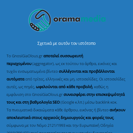
Σχετικά με αυτόν τον ιστότοπο
Το GnosiGiaOlous.gr
αποτελεί συσσωρευτή
περιεχομένου
(aggregator), ως εκ τούτου τα άρθρα, εικόνες και
τυχόν ενσωματωμένα βίντεο
συλλέγονται και προβάλλονται
αυτόματα
από τρίτες, ελληνικές και μη, ιστοσελίδες. Οι ιστοσελίδες
αυτές, ως πηγές,
ωφελούνται από κάθε προβολή
, καθώς η
εμφάνιση στο GnosiGiaOlous.gr
συνεισφέρει στην επισκεψιμότητά
τους και στη βαθμολογία SEO
(Google κ.λπ.) μέσω backlink κοκ.
Τα πνευματικά δικαιώματα κάθε άρθρου, εικόνας ή βίντεο
ανήκουν
αποκλειστικά στους αρχικούς δημιουργούς και φορείς τους
,
σύμφωνα με τον Νόμο 2121/1993 και την Ευρωπαϊκή Οδηγία
2019/790 (ΕΕ) περί προστασίας της πνευματικής ιδιοκτησίας.