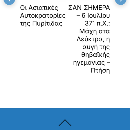
ΠΡΟΗΓΟΥΜΕΝΟ
ΕΠΟΜΕΝΟ
Οι Ασιατικές
ΣΑΝ ΣΗΜΕΡΑ
Αυτοκρατορίες
– 6 Ιουλίου
της Πυρίτιδας
371 π.Χ.:
Μάχη στα
Λεύκτρα, η
αυγή της
θηβαϊκής
ηγεμονίας –
Πτήση
Back
To
Top