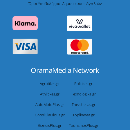
Όροι Υποβολής και Δημοσίευσης Αγγελιών
OramaMedia Network
Agrotikes.gr
Politikes.gr
Athlitikes.gr
Texnologika.gr
AutoMotoPlus.gr
Thisishellas.gr
GnosiGiaOlous.gr
Topikanea.gr
GoneisPlus.gr
TourismosPlus.gr