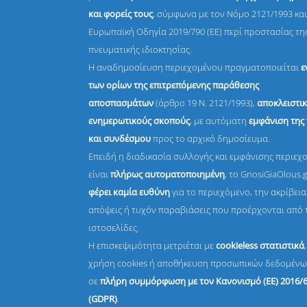
και φορείς τους
, σύμφωνα με τον Νόμο 2121/1993 και
Ευρωπαϊκή Οδηγία 2019/790 (ΕΕ) περί προστασίας τη
πνευματικής ιδιοκτησίας.
Η αναδημοσίευση περιεχομένου πραγματοποιείται
ε
των ορίων της επιτρεπόμενης παράθεσης
αποσπασμάτων
(άρθρο 19 Ν. 2121/1993),
αποκλειστικ
ενημερωτικούς σκοπούς
, με αυτόματη
εμφάνιση της
και συνδέσμου
προς το αρχικό δημοσίευμα.
Επειδή η διαδικασία συλλογής και εμφάνισης περιεχ
είναι
πλήρως αυτοματοποιημένη
, το GnosiGiaOlous.
φέρει καμία ευθύνη
για το περιεχόμενο, την ακρίβεια,
απόψεις ή τυχόν παραβιάσεις που προέρχονται από 
ιστοσελίδες.
Η επισκεψιμότητα μετριέται με
cookieless στατιστικά
χρήση cookies ή αποθήκευση προσωπικών δεδομένω
σε
πλήρη συμμόρφωση με τον Κανονισμό (ΕΕ) 2016/
(GDPR)
.