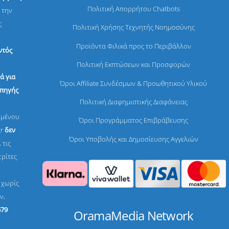
Πολιτική Απορρήτου Chatbots
 την
ς
Πολιτική Χρήσης Τεχνητής Νοημοσύνης
Προϊόντα Φιλικά προς το Περιβάλλον
ντός
Πολιτική Εκπτώσεων και Προσφορών
ά για
Όροι Affiliate Συνδέσμων & Προωθητικού Υλικού
 πηγής
Πολιτική Διαφημιστικής Διαφάνειας
ομένου
Όροι Προγράμματος Επιβράβευσης
gr
δεν
Όροι Υποβολής και Δημοσίευσης Αγγελιών
 τις
τρίτες
, χωρίς
ν,
679
OramaMedia Network