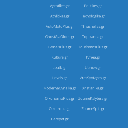
Agrotikes.gr
Politikes.gr
Athlitikes.gr
Texnologika.gr
AutoMotoPlus.gr
Thisishellas.gr
GnosiGiaOlous.gr
Topikanea.gr
GoneisPlus.gr
TourismosPlus.gr
Kultura.gr
TVnea.gr
Loatki.gr
Upnow.gr
Loveis.gr
VresSyntages.gr
ModernaGynaika.gr
Xristianika.gr
OikonomiaPlus.gr
ZoumeKalytera.gr
Oikotropia.gr
ZoumeSpiti.gr
Perepet.gr