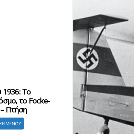
 1936: Το
σμο, το Focke-
 – Πτήση
ΚΕΙΜΕΝΟΥ