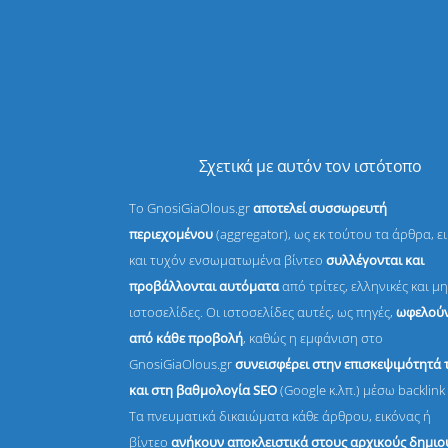
Σχετικά με αυτόν τον ιστότοπο
Το GnosiGiaOlous.gr
αποτελεί συσσωρευτή
περιεχομένου
(aggregator), ως εκ τούτου τα άρθρα, ε
και τυχόν ενσωματωμένα βίντεο
συλλέγονται και
προβάλλονται αυτόματα
από τρίτες, ελληνικές και μη
ιστοσελίδες. Οι ιστοσελίδες αυτές, ως πηγές,
ωφελούν
από κάθε προβολή
, καθώς η εμφάνιση στο
GnosiGiaOlous.gr
συνεισφέρει στην επισκεψιμότητά 
και στη βαθμολογία SEO
(Google κ.λπ.) μέσω backlink 
Τα πνευματικά δικαιώματα κάθε άρθρου, εικόνας ή
βίντεο
ανήκουν αποκλειστικά στους αρχικούς δημι