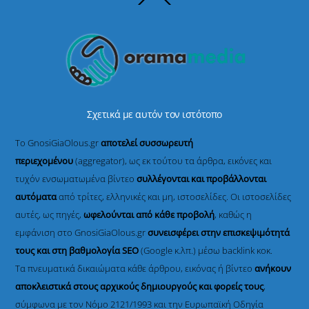
To
Top
Σχετικά με αυτόν τον ιστότοπο
Το GnosiGiaOlous.gr
αποτελεί συσσωρευτή
περιεχομένου
(aggregator), ως εκ τούτου τα άρθρα, εικόνες και
τυχόν ενσωματωμένα βίντεο
συλλέγονται και προβάλλονται
αυτόματα
από τρίτες, ελληνικές και μη, ιστοσελίδες. Οι ιστοσελίδες
αυτές, ως πηγές,
ωφελούνται από κάθε προβολή
, καθώς η
εμφάνιση στο GnosiGiaOlous.gr
συνεισφέρει στην επισκεψιμότητά
τους και στη βαθμολογία SEO
(Google κ.λπ.) μέσω backlink κοκ.
Τα πνευματικά δικαιώματα κάθε άρθρου, εικόνας ή βίντεο
ανήκουν
αποκλειστικά στους αρχικούς δημιουργούς και φορείς τους
,
σύμφωνα με τον Νόμο 2121/1993 και την Ευρωπαϊκή Οδηγία