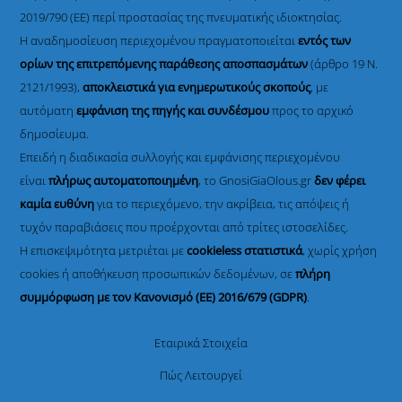
2019/790 (ΕΕ) περί προστασίας της πνευματικής ιδιοκτησίας.
Η αναδημοσίευση περιεχομένου πραγματοποιείται
εντός των
ορίων της επιτρεπόμενης παράθεσης αποσπασμάτων
(άρθρο 19 Ν.
2121/1993),
αποκλειστικά για ενημερωτικούς σκοπούς
, με
αυτόματη
εμφάνιση της πηγής και συνδέσμου
προς το αρχικό
δημοσίευμα.
Επειδή η διαδικασία συλλογής και εμφάνισης περιεχομένου
είναι
πλήρως αυτοματοποιημένη
, το GnosiGiaOlous.gr
δεν φέρει
καμία ευθύνη
για το περιεχόμενο, την ακρίβεια, τις απόψεις ή
τυχόν παραβιάσεις που προέρχονται από τρίτες ιστοσελίδες.
Η επισκεψιμότητα μετριέται με
cookieless στατιστικά
, χωρίς χρήση
cookies ή αποθήκευση προσωπικών δεδομένων, σε
πλήρη
συμμόρφωση με τον Κανονισμό (ΕΕ) 2016/679 (GDPR)
.
Εταιρικά Στοιχεία
Πώς Λειτουργεί