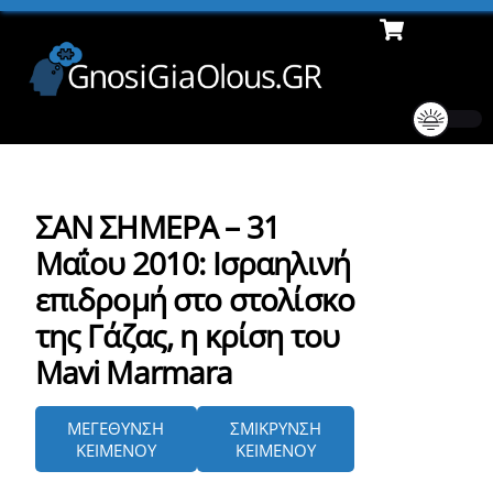
Cart
Skip
Men
to
content
ΣΑΝ ΣΗΜΕΡΑ – 31
Μαΐου 2010: Ισραηλινή
επιδρομή στο στολίσκο
της Γάζας, η κρίση του
Mavi Marmara
ΜΕΓΕΘΥΝΣΗ
ΣΜΙΚΡΥΝΣΗ
ΚΕΙΜΕΝΟΥ
ΚΕΙΜΕΝΟΥ