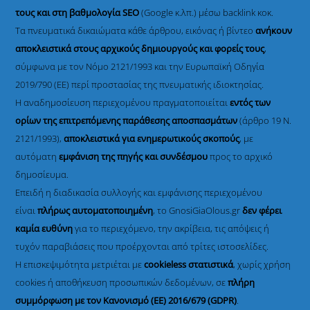
τους και στη βαθμολογία SEO
(Google κ.λπ.) μέσω backlink κοκ.
Τα πνευματικά δικαιώματα κάθε άρθρου, εικόνας ή βίντεο
ανήκουν
αποκλειστικά στους αρχικούς δημιουργούς και φορείς τους
,
σύμφωνα με τον Νόμο 2121/1993 και την Ευρωπαϊκή Οδηγία
2019/790 (ΕΕ) περί προστασίας της πνευματικής ιδιοκτησίας.
Η αναδημοσίευση περιεχομένου πραγματοποιείται
εντός των
ορίων της επιτρεπόμενης παράθεσης αποσπασμάτων
(άρθρο 19 Ν.
2121/1993),
αποκλειστικά για ενημερωτικούς σκοπούς
, με
αυτόματη
εμφάνιση της πηγής και συνδέσμου
προς το αρχικό
δημοσίευμα.
Επειδή η διαδικασία συλλογής και εμφάνισης περιεχομένου
είναι
πλήρως αυτοματοποιημένη
, το GnosiGiaOlous.gr
δεν φέρει
καμία ευθύνη
για το περιεχόμενο, την ακρίβεια, τις απόψεις ή
τυχόν παραβιάσεις που προέρχονται από τρίτες ιστοσελίδες.
Η επισκεψιμότητα μετριέται με
cookieless στατιστικά
, χωρίς χρήση
cookies ή αποθήκευση προσωπικών δεδομένων, σε
πλήρη
συμμόρφωση με τον Κανονισμό (ΕΕ) 2016/679 (GDPR)
.