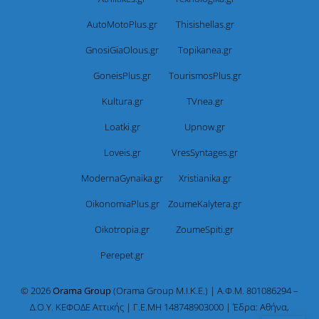
AutoMotoPlus.gr
Thisishellas.gr
GnosiGiaOlous.gr
Topikanea.gr
GoneisPlus.gr
TourismosPlus.gr
Kultura.gr
TVnea.gr
Loatki.gr
Upnow.gr
Loveis.gr
VresSyntages.gr
ModernaGynaika.gr
Xristianika.gr
OikonomiaPlus.gr
ZoumeKalytera.gr
Oikotropia.gr
ZoumeSpiti.gr
Perepet.gr
© 2026
Orama Group
(Orama Group Μ.Ι.Κ.Ε.) | Α.Φ.Μ. 801086294 –
Δ.Ο.Υ. ΚΕΦΟΔΕ Αττικής | Γ.Ε.ΜΗ 148748903000 | Έδρα: Αθήνα,