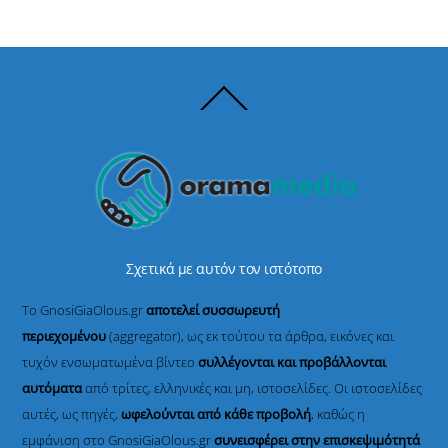
Back
To
Top
Σχετικά με αυτόν τον ιστότοπο
Το GnosiGiaOlous.gr
αποτελεί συσσωρευτή
περιεχομένου
(aggregator), ως εκ τούτου τα άρθρα, εικόνες και
τυχόν ενσωματωμένα βίντεο
συλλέγονται και προβάλλονται
αυτόματα
από τρίτες, ελληνικές και μη, ιστοσελίδες. Οι ιστοσελίδες
αυτές, ως πηγές,
ωφελούνται από κάθε προβολή
, καθώς η
εμφάνιση στο GnosiGiaOlous.gr
συνεισφέρει στην επισκεψιμότητά