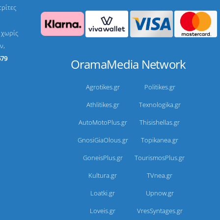
τρίτες
, χωρίς
ν,
679
OramaMedia Network
Agrotikes.gr
Politikes.gr
Athlitikes.gr
Texnologika.gr
AutoMotoPlus.gr
Thisishellas.gr
GnosiGiaOlous.gr
Topikanea.gr
GoneisPlus.gr
TourismosPlus.gr
Kultura.gr
TVnea.gr
Loatki.gr
Upnow.gr
Loveis.gr
VresSyntages.gr