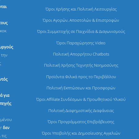
ται
Όροι Χρήσης και Πολιτική Λειτουργίας
Όροι Αγορών, Αποστολών & Επιστροφών
τους
κοκ.
Όροι Συμμετοχής σε Παιχνίδια & Διαγωνισμούς
Όροι Παραχώρησης Video
ουργούς
Πολιτική Απορρήτου Chatbots
 την
ς
Πολιτική Χρήσης Τεχνητής Νοημοσύνης
Προϊόντα Φιλικά προς το Περιβάλλον
ντός
Πολιτική Εκπτώσεων και Προσφορών
ά για
Όροι Affiliate Συνδέσμων & Προωθητικού Υλικού
 πηγής
Πολιτική Διαφημιστικής Διαφάνειας
ομένου
Όροι Προγράμματος Επιβράβευσης
gr
δεν
Όροι Υποβολής και Δημοσίευσης Αγγελιών
 τις