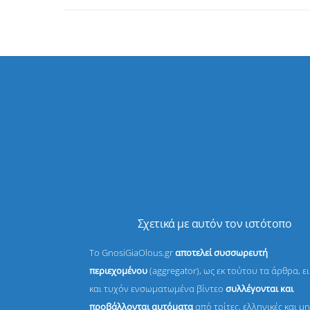
Σχετικά με αυτόν τον ιστότοπο
Το GnosiGiaOlous.gr
αποτελεί συσσωρευτή
περιεχομένου
(aggregator), ως εκ τούτου τα άρθρα, ε
και τυχόν ενσωματωμένα βίντεο
συλλέγονται και
προβάλλονται αυτόματα
από τρίτες, ελληνικές και μη