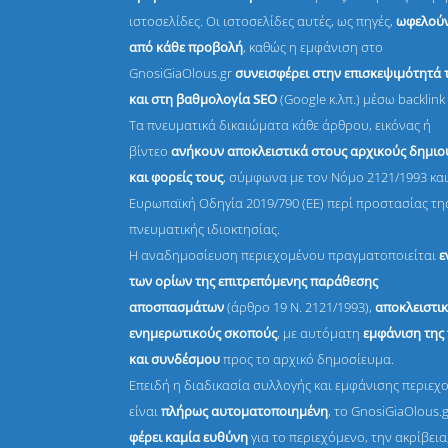
ιστοσελίδες. Οι ιστοσελίδες αυτές, ως πηγές,
ωφελούν
από κάθε προβολή
, καθώς η εμφάνιση στο
GnosiGiaOlous.gr
συνεισφέρει στην επισκεψιμότητά 
και στη βαθμολογία SEO
(Google κ.λπ.) μέσω backlink 
Τα πνευματικά δικαιώματα κάθε άρθρου, εικόνας ή
βίντεο
ανήκουν αποκλειστικά στους αρχικούς δημι
και φορείς τους
, σύμφωνα με τον Νόμο 2121/1993 και
Ευρωπαϊκή Οδηγία 2019/790 (ΕΕ) περί προστασίας τη
πνευματικής ιδιοκτησίας.
Η αναδημοσίευση περιεχομένου πραγματοποιείται
ε
των ορίων της επιτρεπόμενης παράθεσης
αποσπασμάτων
(άρθρο 19 Ν. 2121/1993),
αποκλειστικ
ενημερωτικούς σκοπούς
, με αυτόματη
εμφάνιση της
και συνδέσμου
προς το αρχικό δημοσίευμα.
Επειδή η διαδικασία συλλογής και εμφάνισης περιεχ
είναι
πλήρως αυτοματοποιημένη
, το GnosiGiaOlous.
φέρει καμία ευθύνη
για το περιεχόμενο, την ακρίβεια,