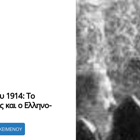
υ 1914: Το
 και ο Ελληνο-
ΚΕΙΜΕΝΟΥ