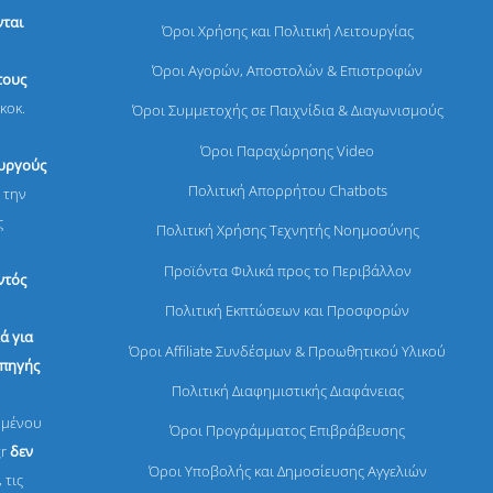
ται
Όροι Χρήσης και Πολιτική Λειτουργίας
Όροι Αγορών, Αποστολών & Επιστροφών
τους
κοκ.
Όροι Συμμετοχής σε Παιχνίδια & Διαγωνισμούς
Όροι Παραχώρησης Video
ουργούς
Πολιτική Απορρήτου Chatbots
 την
ς
Πολιτική Χρήσης Τεχνητής Νοημοσύνης
Προϊόντα Φιλικά προς το Περιβάλλον
ντός
Πολιτική Εκπτώσεων και Προσφορών
ά για
Όροι Affiliate Συνδέσμων & Προωθητικού Υλικού
 πηγής
Πολιτική Διαφημιστικής Διαφάνειας
ομένου
Όροι Προγράμματος Επιβράβευσης
gr
δεν
Όροι Υποβολής και Δημοσίευσης Αγγελιών
 τις