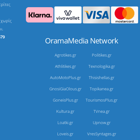
τρίτες
, χωρίς
ν,
679
OramaMedia Network
Agrotikes.gr
Politikes.gr
Athlitikes.gr
Texnologika.gr
AutoMotoPlus.gr
Thisishellas.gr
GnosiGiaOlous.gr
Topikanea.gr
GoneisPlus.gr
TourismosPlus.gr
Kultura.gr
TVnea.gr
Loatki.gr
Upnow.gr
Loveis.gr
VresSyntages.gr