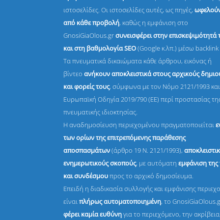
ιστοσελίδες. Οι ιστοσελίδες αυτές, ως πηγές,
ωφελούν
από κάθε προβολή
, καθώς η εμφάνιση στο
GnosiGiaOlous.gr
συνεισφέρει στην επισκεψιμότητά 
και στη βαθμολογία SEO
(Google κ.λπ.) μέσω backlink 
Τα πνευματικά δικαιώματα κάθε άρθρου, εικόνας ή
βίντεο
ανήκουν αποκλειστικά στους αρχικούς δημι
και φορείς τους
, σύμφωνα με τον Νόμο 2121/1993 και
Ευρωπαϊκή Οδηγία 2019/790 (ΕΕ) περί προστασίας τη
πνευματικής ιδιοκτησίας.
Η αναδημοσίευση περιεχομένου πραγματοποιείται
ε
των ορίων της επιτρεπόμενης παράθεσης
αποσπασμάτων
(άρθρο 19 Ν. 2121/1993),
αποκλειστικ
ενημερωτικούς σκοπούς
, με αυτόματη
εμφάνιση της
και συνδέσμου
προς το αρχικό δημοσίευμα.
Επειδή η διαδικασία συλλογής και εμφάνισης περιεχ
είναι
πλήρως αυτοματοποιημένη
, το GnosiGiaOlous.
φέρει καμία ευθύνη
για το περιεχόμενο, την ακρίβεια,