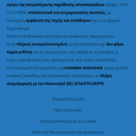
ορίων της επιτρεπόμενης παράθεσης αποσπασμάτων
(άρθρο 19 Ν.
2121/1993),
αποκλειστικά για ενημερωτικούς σκοπούς
, με
αυτόματη
εμφάνιση της πηγής και συνδέσμου
προς το αρχικό
δημοσίευμα.
Επειδή η διαδικασία συλλογής και εμφάνισης περιεχομένου
είναι
πλήρως αυτοματοποιημένη
, το GnosiGiaOlous.gr
δεν φέρει
καμία ευθύνη
για το περιεχόμενο, την ακρίβεια, τις απόψεις ή
τυχόν παραβιάσεις που προέρχονται από τρίτες ιστοσελίδες.
Η επισκεψιμότητα μετριέται με
cookieless στατιστικά
, χωρίς χρήση
cookies ή αποθήκευση προσωπικών δεδομένων, σε
πλήρη
συμμόρφωση με τον Κανονισμό (ΕΕ) 2016/679 (GDPR)
.
Εταιρικά Στοιχεία
Πώς Λειτουργεί
Πολιτική Απορρήτου & Cookies
Πολιτική Πλουραλισμού και Διαφάνειας