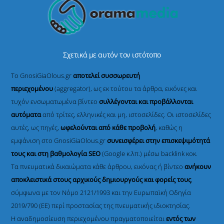
Σχετικά με αυτόν τον ιστότοπο
Το GnosiGiaOlous.gr
αποτελεί συσσωρευτή
περιεχομένου
(aggregator), ως εκ τούτου τα άρθρα, εικόνες και
τυχόν ενσωματωμένα βίντεο
συλλέγονται και προβάλλονται
αυτόματα
από τρίτες, ελληνικές και μη, ιστοσελίδες. Οι ιστοσελίδες
αυτές, ως πηγές,
ωφελούνται από κάθε προβολή
, καθώς η
εμφάνιση στο GnosiGiaOlous.gr
συνεισφέρει στην επισκεψιμότητά
τους και στη βαθμολογία SEO
(Google κ.λπ.) μέσω backlink κοκ.
Τα πνευματικά δικαιώματα κάθε άρθρου, εικόνας ή βίντεο
ανήκουν
αποκλειστικά στους αρχικούς δημιουργούς και φορείς τους
,
σύμφωνα με τον Νόμο 2121/1993 και την Ευρωπαϊκή Οδηγία
2019/790 (ΕΕ) περί προστασίας της πνευματικής ιδιοκτησίας.
Η αναδημοσίευση περιεχομένου πραγματοποιείται
εντός των