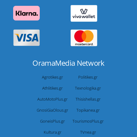
OramaMedia Network
Agrotikes.gr
Politikes.gr
Athlitikes.gr
Texnologika.gr
AutoMotoPlus.gr
Thisishellas.gr
GnosiGiaOlous.gr
Topikanea.gr
GoneisPlus.gr
TourismosPlus.gr
Kultura.gr
TVnea.gr