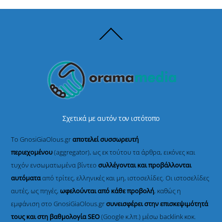
Back
To
Top
Σχετικά με αυτόν τον ιστότοπο
Το GnosiGiaOlous.gr
αποτελεί συσσωρευτή
περιεχομένου
(aggregator), ως εκ τούτου τα άρθρα, εικόνες και
τυχόν ενσωματωμένα βίντεο
συλλέγονται και προβάλλονται
αυτόματα
από τρίτες, ελληνικές και μη, ιστοσελίδες. Οι ιστοσελίδες
αυτές, ως πηγές,
ωφελούνται από κάθε προβολή
, καθώς η
εμφάνιση στο GnosiGiaOlous.gr
συνεισφέρει στην επισκεψιμότητά
τους και στη βαθμολογία SEO
(Google κ.λπ.) μέσω backlink κοκ.