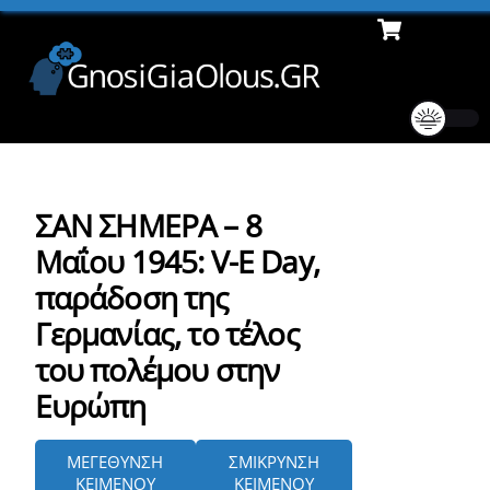
Cart
Skip
Men
to
content
ΣΑΝ ΣΗΜΕΡΑ – 8
Μαΐου 1945: V-E Day,
παράδοση της
Γερμανίας, το τέλος
του πολέμου στην
Ευρώπη
ΜΕΓΕΘΥΝΣΗ
ΣΜΙΚΡΥΝΣΗ
ΚΕΙΜΕΝΟΥ
ΚΕΙΜΕΝΟΥ