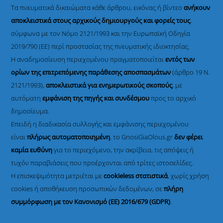
Τα πνευματικά δικαιώματα κάθε άρθρου, εικόνας ή βίντεο
ανήκουν
αποκλειστικά στους αρχικούς δημιουργούς και φορείς τους
,
σύμφωνα με τον Νόμο 2121/1993 και την Ευρωπαϊκή Οδηγία
2019/790 (ΕΕ) περί προστασίας της πνευματικής ιδιοκτησίας.
Η αναδημοσίευση περιεχομένου πραγματοποιείται
εντός των
ορίων της επιτρεπόμενης παράθεσης αποσπασμάτων
(άρθρο 19 Ν.
2121/1993),
αποκλειστικά για ενημερωτικούς σκοπούς
, με
αυτόματη
εμφάνιση της πηγής και συνδέσμου
προς το αρχικό
δημοσίευμα.
Επειδή η διαδικασία συλλογής και εμφάνισης περιεχομένου
είναι
πλήρως αυτοματοποιημένη
, το GnosiGiaOlous.gr
δεν φέρει
καμία ευθύνη
για το περιεχόμενο, την ακρίβεια, τις απόψεις ή
τυχόν παραβιάσεις που προέρχονται από τρίτες ιστοσελίδες.
Η επισκεψιμότητα μετριέται με
cookieless στατιστικά
, χωρίς χρήση
cookies ή αποθήκευση προσωπικών δεδομένων, σε
πλήρη
συμμόρφωση με τον Κανονισμό (ΕΕ) 2016/679 (GDPR)
.