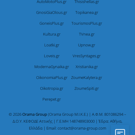
AutoMotoPlus.gr
Thisishellas.gr
GnosiGiaOlous.gr
Topikanea.gr
GoneisPlus.gr
TourismosPlus.gr
Kultura.gr
TVnea.gr
Loatki.gr
Upnow.gr
Loveis.gr
VresSyntages.gr
ModernaGynaika.gr
Xristianika.gr
OikonomiaPlus.gr
ZoumeKalytera.gr
Oikotropia.gr
ZoumeSpiti.gr
Perepet.gr
© 2026
Orama Group
(Orama Group Μ.Ι.Κ.Ε.) | Α.Φ.Μ. 801086294 –
Δ.Ο.Υ. ΚΕΦΟΔΕ Αττικής | Γ.Ε.ΜΗ 148748903000 | Έδρα: Αθήνα,
Ελλάδα | Email: contact@orama-group.com