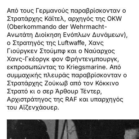
Από τους Γερμανούς παραβρίσκονταν ο
Στρατάρχης Κάϊτελ, αρχηγός της OKW
(Oberkommando der Wehrmacht-
Ανωτάτη Διοίκηση Ενόπλων Δυνάμεων),
ο Στρατηγός της Luftwaffe, Χανς
Γιούργκεν Στούμπφ και ο Ναύαρχο
ς
Χανς-Γκέοργκ φον Φρήντενμπουργκ,
εκπροσωπώντας το Kriegsmarine. Από
συμμαχικής πλευράς παραβρίσκονταν ο
Στρατάρχης Ζούκωβ από τον Κόκκινο
Στρατό κι ο σερ Άρθουρ Τέντερ,
Αρχιστράτηγος της RAF και υπαρχηγός
του Αϊζενχάουερ.