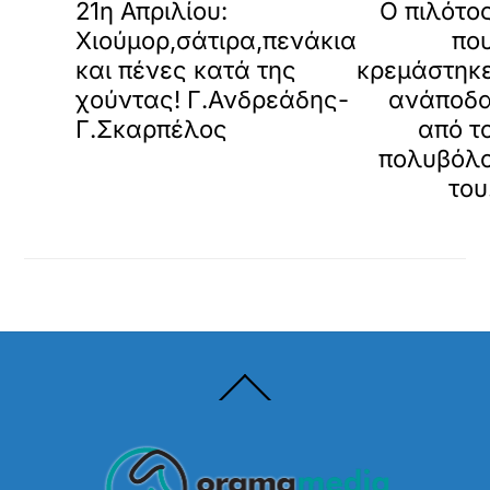
21η Απριλίου:
Ο πιλότο
Χιούμορ,σάτιρα,πενάκια
πο
και πένες κατά της
κρεμάστηκ
χούντας! Γ.Ανδρεάδης-
ανάποδ
Γ.Σκαρπέλος
από τ
πολυβόλ
του
Back
To
Top