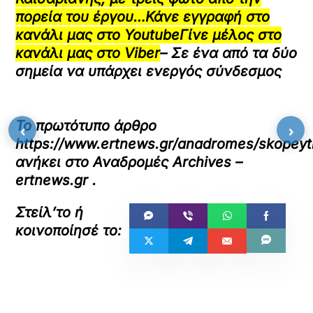
πορεία του έργου…Κάνε εγγραφή στο
κανάλι μας στο
YoutubeΓίνε μέλος στο
κανάλι μας στο
Viber
– Σε ένα από τα δύο
σημεία να υπάρχει ενεργός σύνδεσμος
Το πρωτότυπο άρθρο
‹
›
https://www.ertnews.gr/anadromes/skopeytir
ανήκει στο
Αναδρομές Archives –
ertnews.gr
.
«
ΠΡΟΗΓΟΥΜΕΝΟ
ΕΠΟΜΕΝΟ