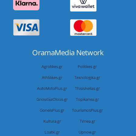
OramaMedia Network
Agrotikes.gr
Politikes.gr
Athlitikes.gr
Texnologika.gr
AutoMotoPlus.gr
Thisishellas.gr
GnosiGiaOlous.gr
Topikanea.gr
GoneisPlus.gr
TourismosPlus.gr
Kultura.gr
TVnea.gr
Loatki.gr
Upnow.gr