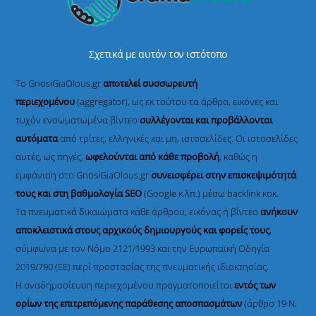
Σχετικά με αυτόν τον ιστότοπο
Το GnosiGiaOlous.gr
αποτελεί συσσωρευτή
περιεχομένου
(aggregator), ως εκ τούτου τα άρθρα, εικόνες και
τυχόν ενσωματωμένα βίντεο
συλλέγονται και προβάλλονται
αυτόματα
από τρίτες, ελληνικές και μη, ιστοσελίδες. Οι ιστοσελίδες
αυτές, ως πηγές,
ωφελούνται από κάθε προβολή
, καθώς η
εμφάνιση στο GnosiGiaOlous.gr
συνεισφέρει στην επισκεψιμότητά
τους και στη βαθμολογία SEO
(Google κ.λπ.) μέσω backlink κοκ.
Τα πνευματικά δικαιώματα κάθε άρθρου, εικόνας ή βίντεο
ανήκουν
αποκλειστικά στους αρχικούς δημιουργούς και φορείς τους
,
σύμφωνα με τον Νόμο 2121/1993 και την Ευρωπαϊκή Οδηγία
2019/790 (ΕΕ) περί προστασίας της πνευματικής ιδιοκτησίας.
Η αναδημοσίευση περιεχομένου πραγματοποιείται
εντός των
ορίων της επιτρεπόμενης παράθεσης αποσπασμάτων
(άρθρο 19 Ν.