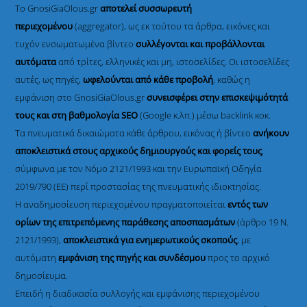
Το GnosiGiaOlous.gr
αποτελεί συσσωρευτή
περιεχομένου
(aggregator), ως εκ τούτου τα άρθρα, εικόνες και
τυχόν ενσωματωμένα βίντεο
συλλέγονται και προβάλλονται
αυτόματα
από τρίτες, ελληνικές και μη, ιστοσελίδες. Οι ιστοσελίδες
αυτές, ως πηγές,
ωφελούνται από κάθε προβολή
, καθώς η
εμφάνιση στο GnosiGiaOlous.gr
συνεισφέρει στην επισκεψιμότητά
τους και στη βαθμολογία SEO
(Google κ.λπ.) μέσω backlink κοκ.
Τα πνευματικά δικαιώματα κάθε άρθρου, εικόνας ή βίντεο
ανήκουν
αποκλειστικά στους αρχικούς δημιουργούς και φορείς τους
,
σύμφωνα με τον Νόμο 2121/1993 και την Ευρωπαϊκή Οδηγία
2019/790 (ΕΕ) περί προστασίας της πνευματικής ιδιοκτησίας.
Η αναδημοσίευση περιεχομένου πραγματοποιείται
εντός των
ορίων της επιτρεπόμενης παράθεσης αποσπασμάτων
(άρθρο 19 Ν.
2121/1993),
αποκλειστικά για ενημερωτικούς σκοπούς
, με
αυτόματη
εμφάνιση της πηγής και συνδέσμου
προς το αρχικό
δημοσίευμα.
Επειδή η διαδικασία συλλογής και εμφάνισης περιεχομένου