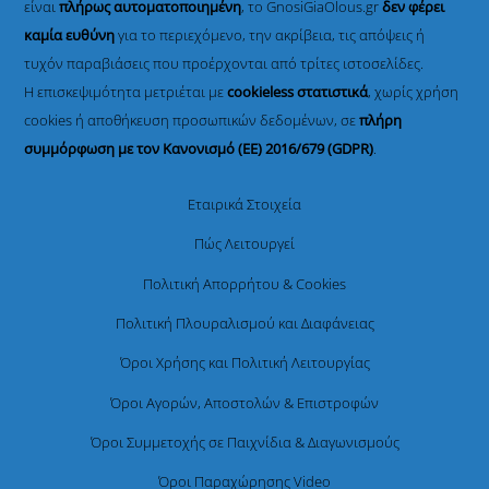
είναι
πλήρως αυτοματοποιημένη
, το GnosiGiaOlous.gr
δεν φέρει
καμία ευθύνη
για το περιεχόμενο, την ακρίβεια, τις απόψεις ή
τυχόν παραβιάσεις που προέρχονται από τρίτες ιστοσελίδες.
Η επισκεψιμότητα μετριέται με
cookieless στατιστικά
, χωρίς χρήση
cookies ή αποθήκευση προσωπικών δεδομένων, σε
πλήρη
συμμόρφωση με τον Κανονισμό (ΕΕ) 2016/679 (GDPR)
.
Εταιρικά Στοιχεία
Πώς Λειτουργεί
Πολιτική Απορρήτου & Cookies
Πολιτική Πλουραλισμού και Διαφάνειας
Όροι Χρήσης και Πολιτική Λειτουργίας
Όροι Αγορών, Αποστολών & Επιστροφών
Όροι Συμμετοχής σε Παιχνίδια & Διαγωνισμούς
Όροι Παραχώρησης Video