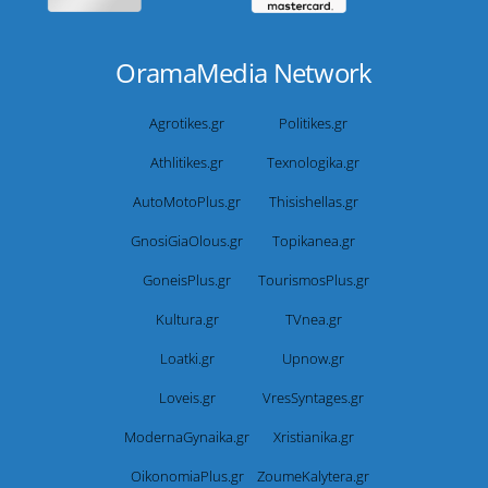
OramaMedia Network
Agrotikes.gr
Politikes.gr
Athlitikes.gr
Texnologika.gr
AutoMotoPlus.gr
Thisishellas.gr
GnosiGiaOlous.gr
Topikanea.gr
GoneisPlus.gr
TourismosPlus.gr
Kultura.gr
TVnea.gr
Loatki.gr
Upnow.gr
Loveis.gr
VresSyntages.gr
ModernaGynaika.gr
Xristianika.gr
OikonomiaPlus.gr
ZoumeKalytera.gr