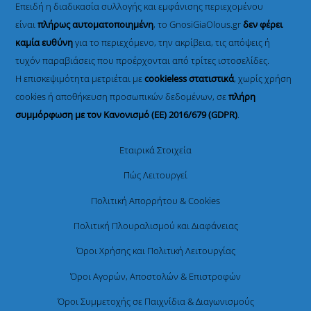
Επειδή η διαδικασία συλλογής και εμφάνισης περιεχομένου
είναι
πλήρως αυτοματοποιημένη
, το GnosiGiaOlous.gr
δεν φέρει
καμία ευθύνη
για το περιεχόμενο, την ακρίβεια, τις απόψεις ή
τυχόν παραβιάσεις που προέρχονται από τρίτες ιστοσελίδες.
Η επισκεψιμότητα μετριέται με
cookieless στατιστικά
, χωρίς χρήση
cookies ή αποθήκευση προσωπικών δεδομένων, σε
πλήρη
συμμόρφωση με τον Κανονισμό (ΕΕ) 2016/679 (GDPR)
.
Εταιρικά Στοιχεία
Πώς Λειτουργεί
Πολιτική Απορρήτου & Cookies
Πολιτική Πλουραλισμού και Διαφάνειας
Όροι Χρήσης και Πολιτική Λειτουργίας
Όροι Αγορών, Αποστολών & Επιστροφών
Όροι Συμμετοχής σε Παιχνίδια & Διαγωνισμούς