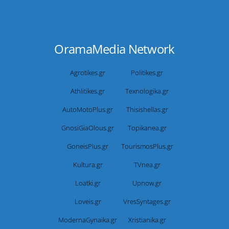
OramaMedia Network
Agrotikes.gr
Politikes.gr
Athlitikes.gr
Texnologika.gr
AutoMotoPlus.gr
Thisishellas.gr
GnosiGiaOlous.gr
Topikanea.gr
GoneisPlus.gr
TourismosPlus.gr
Kultura.gr
TVnea.gr
Loatki.gr
Upnow.gr
Loveis.gr
VresSyntages.gr
ModernaGynaika.gr
Xristianika.gr