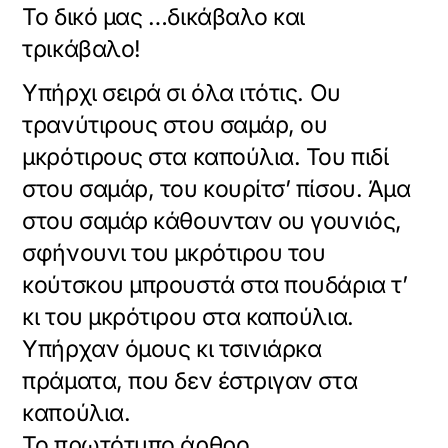
Το δικό μας …δικάβαλο και
τρικάβαλο!
Υπήρχι σειρά σι όλα ιτότις. Ου
τρανύτιρους στου σαμάρ, ου
μκρότιρους στα καπούλια. Του πιδί
στου σαμάρ, του κουρίτσ’ πίσου. Άμα
στου σαμάρ κάθουνταν ου γουνιός,
σφήνουνι του μκρότιρου του
κούτσκου μπρουστά στα πουδάρια τ’
κι του μκρότιρου στα καπούλια.
Υπήρχαν όμους κι τσινιάρκα
πράματα, που δεν έστριγαν στα
καπούλια.
Το πρωτότυπο άρθρο