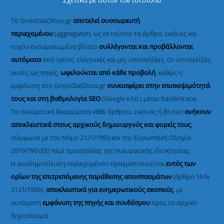
Το GnosiGiaOlous.gr
αποτελεί συσσωρευτή
περιεχομένου
(aggregator), ως εκ τούτου τα άρθρα, εικόνες και
τυχόν ενσωματωμένα βίντεο
συλλέγονται και προβάλλονται
αυτόματα
από τρίτες, ελληνικές και μη, ιστοσελίδες. Οι ιστοσελίδες
αυτές, ως πηγές,
ωφελούνται από κάθε προβολή
, καθώς η
εμφάνιση στο GnosiGiaOlous.gr
συνεισφέρει στην επισκεψιμότητά
τους και στη βαθμολογία SEO
(Google κ.λπ.) μέσω backlink κοκ.
Τα πνευματικά δικαιώματα κάθε άρθρου, εικόνας ή βίντεο
ανήκουν
αποκλειστικά στους αρχικούς δημιουργούς και φορείς τους
,
σύμφωνα με τον Νόμο 2121/1993 και την Ευρωπαϊκή Οδηγία
2019/790 (ΕΕ) περί προστασίας της πνευματικής ιδιοκτησίας.
Η αναδημοσίευση περιεχομένου πραγματοποιείται
εντός των
ορίων της επιτρεπόμενης παράθεσης αποσπασμάτων
(άρθρο 19 Ν.
2121/1993),
αποκλειστικά για ενημερωτικούς σκοπούς
, με
αυτόματη
εμφάνιση της πηγής και συνδέσμου
προς το αρχικό
δημοσίευμα.