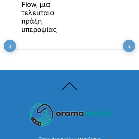
Flow, μια
τελευταία
πράξη
υπεροψίας
‹
›
Back
To
Top
Σχετικά με αυτόν τον ιστότοπο