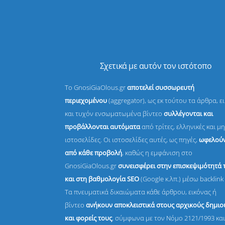
Σχετικά με αυτόν τον ιστότοπο
Το GnosiGiaOlous.gr
αποτελεί συσσωρευτή
περιεχομένου
(aggregator), ως εκ τούτου τα άρθρα, ε
και τυχόν ενσωματωμένα βίντεο
συλλέγονται και
προβάλλονται αυτόματα
από τρίτες, ελληνικές και μη
ιστοσελίδες. Οι ιστοσελίδες αυτές, ως πηγές,
ωφελούν
από κάθε προβολή
, καθώς η εμφάνιση στο
GnosiGiaOlous.gr
συνεισφέρει στην επισκεψιμότητά 
και στη βαθμολογία SEO
(Google κ.λπ.) μέσω backlink 
Τα πνευματικά δικαιώματα κάθε άρθρου, εικόνας ή
βίντεο
ανήκουν αποκλειστικά στους αρχικούς δημι
και φορείς τους
, σύμφωνα με τον Νόμο 2121/1993 και