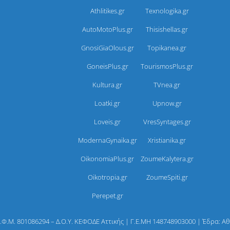
Athlitikes.gr
Texnologika.gr
AutoMotoPlus.gr
Thisishellas.gr
GnosiGiaOlous.gr
Topikanea.gr
GoneisPlus.gr
TourismosPlus.gr
Kultura.gr
TVnea.gr
Loatki.gr
Upnow.gr
Loveis.gr
VresSyntages.gr
ModernaGynaika.gr
Xristianika.gr
OikonomiaPlus.gr
ZoumeKalytera.gr
Oikotropia.gr
ZoumeSpiti.gr
Perepet.gr
Α.Φ.Μ. 801086294 – Δ.Ο.Υ. ΚΕΦΟΔΕ Αττικής | Γ.Ε.ΜΗ 148748903000 | Έδρα: 