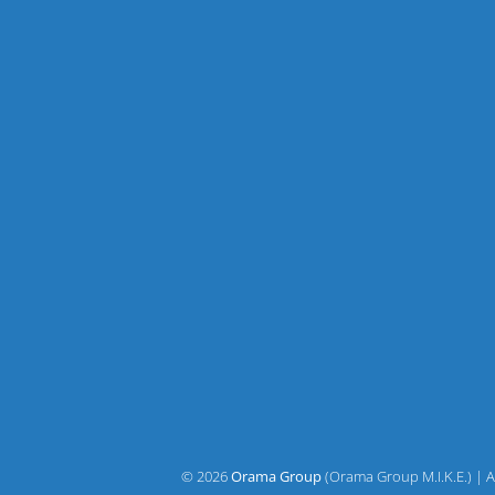
© 2026
Orama Group
(Orama Group Μ.Ι.Κ.Ε.) | 