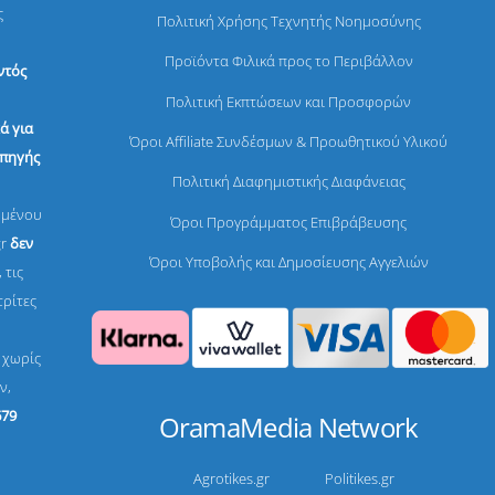
ς
Πολιτική Χρήσης Τεχνητής Νοημοσύνης
Προϊόντα Φιλικά προς το Περιβάλλον
ντός
Πολιτική Εκπτώσεων και Προσφορών
ά για
Όροι Affiliate Συνδέσμων & Προωθητικού Υλικού
 πηγής
Πολιτική Διαφημιστικής Διαφάνειας
ομένου
Όροι Προγράμματος Επιβράβευσης
gr
δεν
Όροι Υποβολής και Δημοσίευσης Αγγελιών
 τις
τρίτες
, χωρίς
ν,
679
OramaMedia Network
Agrotikes.gr
Politikes.gr