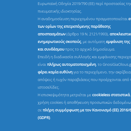
Ευρωπαϊκή Οδηγία 2019/790 (ΕΕ) περί προστασίας τη
πνευματικής ιδιοκτησίας.
Η αναδημοσίευση περιεχομένου πραγματοποιείται
ε
των ορίων της επιτρεπόμενης παράθεσης
αποσπασμάτων
(άρθρο 19 Ν. 2121/1993),
αποκλειστικ
ενημερωτικούς σκοπούς
, με αυτόματη
εμφάνιση της
και συνδέσμου
προς το αρχικό δημοσίευμα.
Επειδή η διαδικασία συλλογής και εμφάνισης περιεχ
είναι
πλήρως αυτοματοποιημένη
, το GnosiGiaOlous.
φέρει καμία ευθύνη
για το περιεχόμενο, την ακρίβεια,
απόψεις ή τυχόν παραβιάσεις που προέρχονται από 
ιστοσελίδες.
Η επισκεψιμότητα μετριέται με
cookieless στατιστικά
χρήση cookies ή αποθήκευση προσωπικών δεδομένω
σε
πλήρη συμμόρφωση με τον Κανονισμό (ΕΕ) 2016/
(GDPR)
.