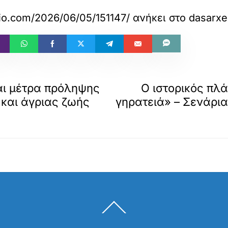
eio.com/2026/06/05/151147/
ανήκει στο
dasarxe
αι μέτρα πρόληψης
Ο ιστορικός πλ
και άγριας ζωής
γηρατειά» – Σενάρια
Back
To
Top