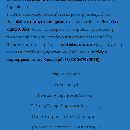
δημοσίευμα.
Επειδή η διαδικασία συλλογής και εμφάνισης περιεχομένου
είναι
πλήρως αυτοματοποιημένη
, το GnosiGiaOlous.gr
δεν φέρει
καμία ευθύνη
για το περιεχόμενο, την ακρίβεια, τις απόψεις ή
τυχόν παραβιάσεις που προέρχονται από τρίτες ιστοσελίδες.
Η επισκεψιμότητα μετριέται με
cookieless στατιστικά
, χωρίς χρήση
cookies ή αποθήκευση προσωπικών δεδομένων, σε
πλήρη
συμμόρφωση με τον Κανονισμό (ΕΕ) 2016/679 (GDPR)
.
Εταιρικά Στοιχεία
Πώς Λειτουργεί
Πολιτική Απορρήτου & Cookies
Πολιτική Πλουραλισμού και Διαφάνειας
Όροι Χρήσης και Πολιτική Λειτουργίας
Όροι Αγορών, Αποστολών & Επιστροφών