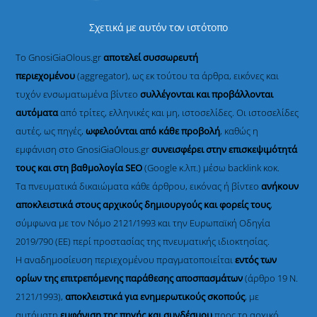
Σχετικά με αυτόν τον ιστότοπο
Το GnosiGiaOlous.gr
αποτελεί συσσωρευτή
περιεχομένου
(aggregator), ως εκ τούτου τα άρθρα, εικόνες και
τυχόν ενσωματωμένα βίντεο
συλλέγονται και προβάλλονται
αυτόματα
από τρίτες, ελληνικές και μη, ιστοσελίδες. Οι ιστοσελίδες
αυτές, ως πηγές,
ωφελούνται από κάθε προβολή
, καθώς η
εμφάνιση στο GnosiGiaOlous.gr
συνεισφέρει στην επισκεψιμότητά
τους και στη βαθμολογία SEO
(Google κ.λπ.) μέσω backlink κοκ.
Τα πνευματικά δικαιώματα κάθε άρθρου, εικόνας ή βίντεο
ανήκουν
αποκλειστικά στους αρχικούς δημιουργούς και φορείς τους
,
σύμφωνα με τον Νόμο 2121/1993 και την Ευρωπαϊκή Οδηγία
2019/790 (ΕΕ) περί προστασίας της πνευματικής ιδιοκτησίας.
Η αναδημοσίευση περιεχομένου πραγματοποιείται
εντός των
ορίων της επιτρεπόμενης παράθεσης αποσπασμάτων
(άρθρο 19 Ν.
2121/1993),
αποκλειστικά για ενημερωτικούς σκοπούς
, με
αυτόματη
εμφάνιση της πηγής και συνδέσμου
προς το αρχικό