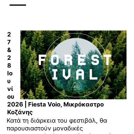
2
7
&
2
8
Ιο
υ
νί
ου
2026 | Fiesta Voio, Μικρόκαστρο
Κοζάνης
Κατά τη διάρκεια του φεστιβάλ, θα
παρουσιαστούν μοναδικές