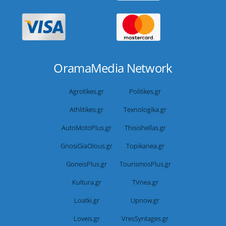
OramaMedia Network
Agrotikes.gr
Politikes.gr
Athlitikes.gr
Texnologika.gr
AutoMotoPlus.gr
Thisishellas.gr
GnosiGiaOlous.gr
Topikanea.gr
GoneisPlus.gr
TourismosPlus.gr
Kultura.gr
TVnea.gr
Loatki.gr
Upnow.gr
Loveis.gr
VresSyntages.gr