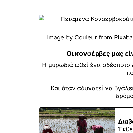
Image by Couleur from Pixab
Οι κονσέρβες μας εί
Η μυρωδιά ωθεί ένα αδέσποτο ζ
πο
Και όταν αδυνατεί να βγάλει
δρόμο
Διαβ
Έκθε