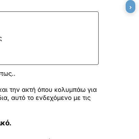
›
ς
τως..
και την ακτή όπου κολυμπάω για
ια, αυτό το ενδεχόμενο με τις
ικό.