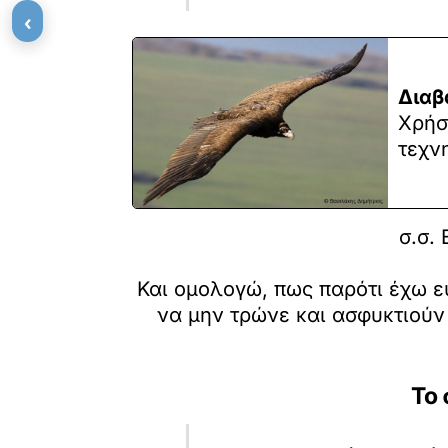
‹
Διαβ
Χρήσ
τεχν
σ.σ.
Και ομολογώ, πως παρότι έχω ε
να μην τρώνε και ασφυκτιούν 
Το 