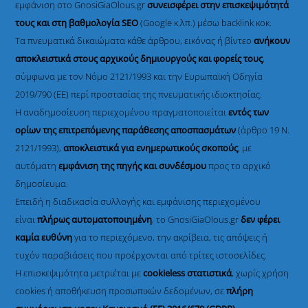
εμφάνιση στο GnosiGiaOlous.gr
συνεισφέρει στην επισκεψιμότητά
τους και στη βαθμολογία SEO
(Google κ.λπ.) μέσω backlink κοκ.
Τα πνευματικά δικαιώματα κάθε άρθρου, εικόνας ή βίντεο
ανήκουν
αποκλειστικά στους αρχικούς δημιουργούς και φορείς τους
,
σύμφωνα με τον Νόμο 2121/1993 και την Ευρωπαϊκή Οδηγία
2019/790 (ΕΕ) περί προστασίας της πνευματικής ιδιοκτησίας.
Η αναδημοσίευση περιεχομένου πραγματοποιείται
εντός των
ορίων της επιτρεπόμενης παράθεσης αποσπασμάτων
(άρθρο 19 Ν.
2121/1993),
αποκλειστικά για ενημερωτικούς σκοπούς
, με
αυτόματη
εμφάνιση της πηγής και συνδέσμου
προς το αρχικό
δημοσίευμα.
Επειδή η διαδικασία συλλογής και εμφάνισης περιεχομένου
είναι
πλήρως αυτοματοποιημένη
, το GnosiGiaOlous.gr
δεν φέρει
καμία ευθύνη
για το περιεχόμενο, την ακρίβεια, τις απόψεις ή
τυχόν παραβιάσεις που προέρχονται από τρίτες ιστοσελίδες.
Η επισκεψιμότητα μετριέται με
cookieless στατιστικά
, χωρίς χρήση
cookies ή αποθήκευση προσωπικών δεδομένων, σε
πλήρη