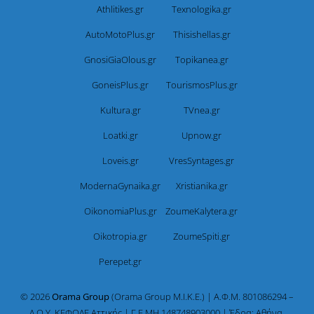
Athlitikes.gr
Texnologika.gr
AutoMotoPlus.gr
Thisishellas.gr
GnosiGiaOlous.gr
Topikanea.gr
GoneisPlus.gr
TourismosPlus.gr
Kultura.gr
TVnea.gr
Loatki.gr
Upnow.gr
Loveis.gr
VresSyntages.gr
ModernaGynaika.gr
Xristianika.gr
OikonomiaPlus.gr
ZoumeKalytera.gr
Oikotropia.gr
ZoumeSpiti.gr
Perepet.gr
© 2026
Orama Group
(Orama Group Μ.Ι.Κ.Ε.) | Α.Φ.Μ. 801086294 –
Δ.Ο.Υ. ΚΕΦΟΔΕ Αττικής | Γ.Ε.ΜΗ 148748903000 | Έδρα: Αθήνα,