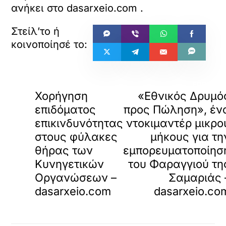
ανήκει στο
dasarxeio.com
.
«
ΠΡΟΗΓΟΥΜΕΝΟ
ΕΠΟΜΕΝ
Χορήγηση
«Εθνικός Δρυμό
επιδόματος
προς Πώληση», έν
επικινδυνότητας
ντοκιμαντέρ μικρο
στους φύλακες
μήκους για τη
θήρας των
εμπορευματοποίησ
Κυνηγετικών
του Φαραγγιού τη
Οργανώσεων –
Σαμαριάς 
dasarxeio.com
dasarxeio.co