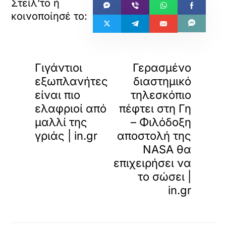
«
»
ΠΡΟΗΓΟΥΜΕΝΟ
ΕΠΟΜΕΝΟ
Γιγάντιοι
Γερασμένο
εξωπλανήτες
διαστημικό
είναι πιο
τηλεσκόπιο
ελαφριοί από
πέφτει στη Γη
μαλλί της
– Φιλόδοξη
γριάς | in.gr
αποστολή της
NASA θα
επιχειρήσει να
το σώσει |
in.gr