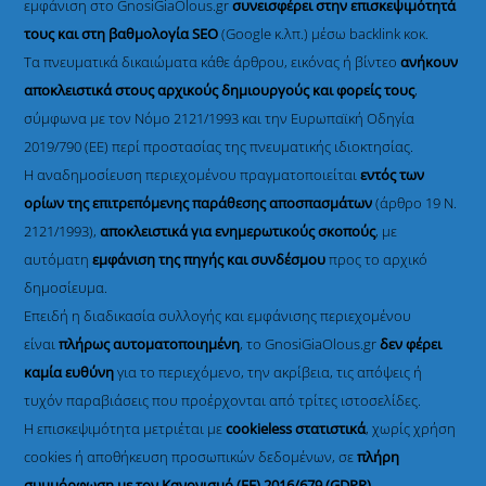
εμφάνιση στο GnosiGiaOlous.gr
συνεισφέρει στην επισκεψιμότητά
τους και στη βαθμολογία SEO
(Google κ.λπ.) μέσω backlink κοκ.
Τα πνευματικά δικαιώματα κάθε άρθρου, εικόνας ή βίντεο
ανήκουν
αποκλειστικά στους αρχικούς δημιουργούς και φορείς τους
,
σύμφωνα με τον Νόμο 2121/1993 και την Ευρωπαϊκή Οδηγία
2019/790 (ΕΕ) περί προστασίας της πνευματικής ιδιοκτησίας.
Η αναδημοσίευση περιεχομένου πραγματοποιείται
εντός των
ορίων της επιτρεπόμενης παράθεσης αποσπασμάτων
(άρθρο 19 Ν.
2121/1993),
αποκλειστικά για ενημερωτικούς σκοπούς
, με
αυτόματη
εμφάνιση της πηγής και συνδέσμου
προς το αρχικό
δημοσίευμα.
Επειδή η διαδικασία συλλογής και εμφάνισης περιεχομένου
είναι
πλήρως αυτοματοποιημένη
, το GnosiGiaOlous.gr
δεν φέρει
καμία ευθύνη
για το περιεχόμενο, την ακρίβεια, τις απόψεις ή
τυχόν παραβιάσεις που προέρχονται από τρίτες ιστοσελίδες.
Η επισκεψιμότητα μετριέται με
cookieless στατιστικά
, χωρίς χρήση
cookies ή αποθήκευση προσωπικών δεδομένων, σε
πλήρη
συμμόρφωση με τον Κανονισμό (ΕΕ) 2016/679 (GDPR)
.