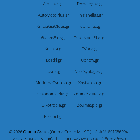
Athlitikes.gr
Texnologika.gr
AutoMotoPlus.gr
Thisishellas.gr
GnosiGiaOlous.gr
Topikanea.gr
GoneisPlus.gr
TourismosPlus.gr
Kultura.gr
TVnea.gr
Loatki.gr
Upnow.gr
Loveis.gr
VresSyntages.gr
ModernaGynaika.gr
Xristianika.gr
OikonomiaPlus.gr
ZoumeKalytera.gr
Oikotropia.gr
ZoumeSpiti.gr
Perepet.gr
© 2026
Orama Group
(Orama Group Μ.Ι.Κ.Ε.) | Α.Φ.Μ. 801086294 –
Δ.Ο.Υ. ΚΕΦΟΔΕ Αττικής | Γ.Ε.ΜΗ 148748903000 | Έδρα: Αθήνα,