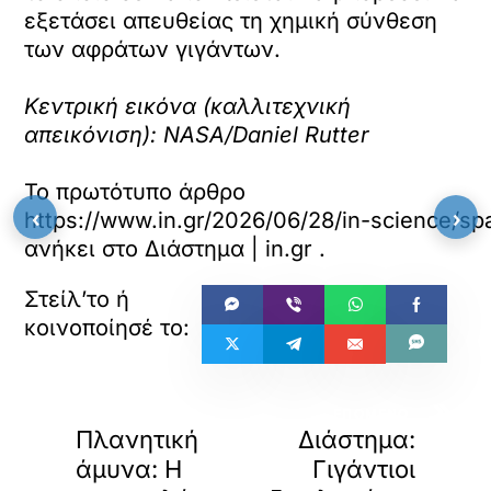
εξετάσει απευθείας τη χημική σύνθεση
των αφράτων γιγάντων.
Κεντρική εικόνα (καλλιτεχνική
απεικόνιση): NASA/Daniel Rutter
Το πρωτότυπο άρθρο
‹
›
https://www.in.gr/2026/06/28/in-science/spac
ανήκει στο
Διάστημα | in.gr
.
«
»
ΠΡΟΗΓΟΥΜΕΝΟ
ΕΠΟΜΕΝΟ
Πλανητική
Διάστημα:
άμυνα: Η
Γιγάντιοι