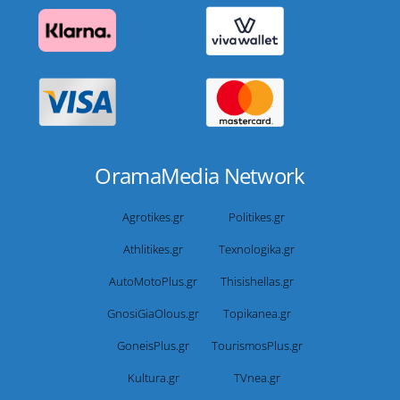
OramaMedia Network
Agrotikes.gr
Politikes.gr
Athlitikes.gr
Texnologika.gr
AutoMotoPlus.gr
Thisishellas.gr
GnosiGiaOlous.gr
Topikanea.gr
GoneisPlus.gr
TourismosPlus.gr
Kultura.gr
TVnea.gr