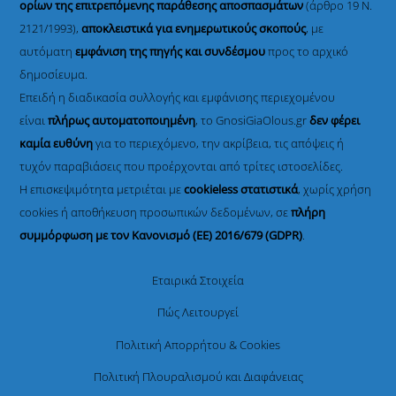
ορίων της επιτρεπόμενης παράθεσης αποσπασμάτων
(άρθρο 19 Ν.
2121/1993),
αποκλειστικά για ενημερωτικούς σκοπούς
, με
αυτόματη
εμφάνιση της πηγής και συνδέσμου
προς το αρχικό
δημοσίευμα.
Επειδή η διαδικασία συλλογής και εμφάνισης περιεχομένου
είναι
πλήρως αυτοματοποιημένη
, το GnosiGiaOlous.gr
δεν φέρει
καμία ευθύνη
για το περιεχόμενο, την ακρίβεια, τις απόψεις ή
τυχόν παραβιάσεις που προέρχονται από τρίτες ιστοσελίδες.
Η επισκεψιμότητα μετριέται με
cookieless στατιστικά
, χωρίς χρήση
cookies ή αποθήκευση προσωπικών δεδομένων, σε
πλήρη
συμμόρφωση με τον Κανονισμό (ΕΕ) 2016/679 (GDPR)
.
Εταιρικά Στοιχεία
Πώς Λειτουργεί
Πολιτική Απορρήτου & Cookies
Πολιτική Πλουραλισμού και Διαφάνειας