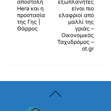
αποστολή
εξωπλανήτες
Hera και η
είναι πιο
προστασία
ελαφριοί από
της Γης |
μαλλί της
Θάρρος
γριάς –
Οικονομικός
Ταχυδρόμος –
ot.gr
Back
To
Top