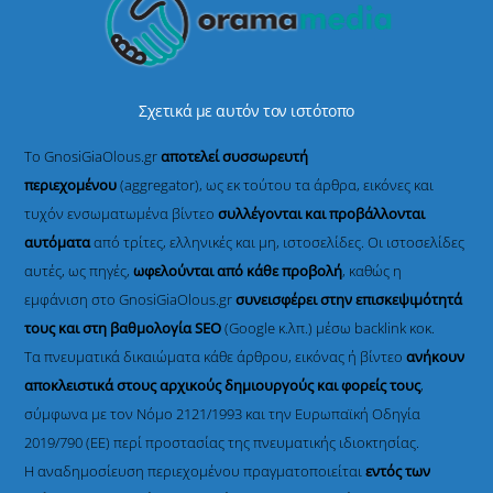
Σχετικά με αυτόν τον ιστότοπο
Το GnosiGiaOlous.gr
αποτελεί συσσωρευτή
περιεχομένου
(aggregator), ως εκ τούτου τα άρθρα, εικόνες και
τυχόν ενσωματωμένα βίντεο
συλλέγονται και προβάλλονται
αυτόματα
από τρίτες, ελληνικές και μη, ιστοσελίδες. Οι ιστοσελίδες
αυτές, ως πηγές,
ωφελούνται από κάθε προβολή
, καθώς η
εμφάνιση στο GnosiGiaOlous.gr
συνεισφέρει στην επισκεψιμότητά
τους και στη βαθμολογία SEO
(Google κ.λπ.) μέσω backlink κοκ.
Τα πνευματικά δικαιώματα κάθε άρθρου, εικόνας ή βίντεο
ανήκουν
αποκλειστικά στους αρχικούς δημιουργούς και φορείς τους
,
σύμφωνα με τον Νόμο 2121/1993 και την Ευρωπαϊκή Οδηγία
2019/790 (ΕΕ) περί προστασίας της πνευματικής ιδιοκτησίας.
Η αναδημοσίευση περιεχομένου πραγματοποιείται
εντός των