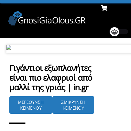
Cart
Skip
Men
to
content
Γιγάντιοι εξωπλανήτες
είναι πιο ελαφριοί από
μαλλί της γριάς | in.gr
ΜΕΓΕΘΥΝΣΗ
ΣΜΙΚΡΥΝΣΗ
ΚΕΙΜΕΝΟΥ
ΚΕΙΜΕΝΟΥ