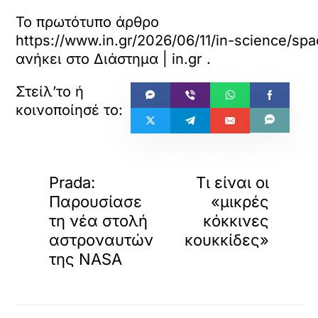
έ
Το πρωτότυπο άρθρο
ν
https://www.in.gr/2026/06/11/in-science/spac
ο
π
ανήκει στο
Διάστημα | in.gr
.
ε
ρ
ι
ε
χ
ό
μ
«
»
ΠΡΟΗΓΟΥΜΕΝΟ
ΕΠΟΜΕΝΟ
ε
Prada:
Τι είναι οι
ν
ο
Παρουσίασε
«μικρές
.
τη νέα στολή
κόκκινες
αστροναυτών
κουκκίδες»
της NASA