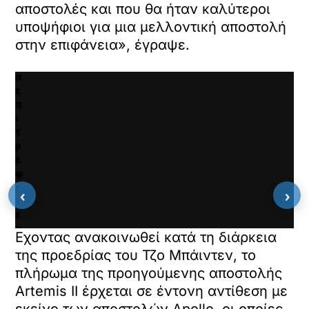
αποστολές και που θα ήταν καλύτεροι
κ
γ
υποψήφιοι για μια μελλοντική αποστολή
ι
στην επιφάνεια», έγραψε.
α
ν
α
ε
π
ι
τ
ρ
έ
ψ
ε
‹
›
τ
ε
κ
Εχοντας ανακοινωθεί κατά τη διάρκεια
α
της προεδρίας του Τζο Μπάιντεν, το
ι
ν
πλήρωμα της προηγούμενης αποστολής
α
Artemis II έρχεται σε έντονη αντίθεση με
φ
εκείνο των αποστολών Apollo, οι οποίες