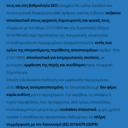
τους και στη βαθμολογία SEO
(Google κ.λπ.) μέσω backlink κοκ.
Τα πνευματικά δικαιώματα κάθε άρθρου, εικόνας ή βίντεο
ανήκουν
αποκλειστικά στους αρχικούς δημιουργούς και φορείς τους
,
σύμφωνα με τον Νόμο 2121/1993 και την Ευρωπαϊκή Οδηγία
2019/790 (ΕΕ) περί προστασίας της πνευματικής ιδιοκτησίας.
Η αναδημοσίευση περιεχομένου πραγματοποιείται
εντός των
ορίων της επιτρεπόμενης παράθεσης αποσπασμάτων
(άρθρο 19 Ν.
2121/1993),
αποκλειστικά για ενημερωτικούς σκοπούς
, με
αυτόματη
εμφάνιση της πηγής και συνδέσμου
προς το αρχικό
δημοσίευμα.
Επειδή η διαδικασία συλλογής και εμφάνισης περιεχομένου
είναι
πλήρως αυτοματοποιημένη
, το GnosiGiaOlous.gr
δεν φέρει
καμία ευθύνη
για το περιεχόμενο, την ακρίβεια, τις απόψεις ή
τυχόν παραβιάσεις που προέρχονται από τρίτες ιστοσελίδες.
Η επισκεψιμότητα μετριέται με
cookieless στατιστικά
, χωρίς χρήση
cookies ή αποθήκευση προσωπικών δεδομένων, σε
πλήρη
συμμόρφωση με τον Κανονισμό (ΕΕ) 2016/679 (GDPR)
.