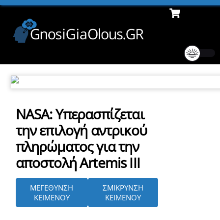
Cart
Skip
Men
to
content
NASA: Υπερασπίζεται
την επιλογή αντρικού
πληρώματος για την
αποστολή Artemis III
ΜΕΓΕΘΥΝΣΗ
ΣΜΙΚΡΥΝΣΗ
ΚΕΙΜΕΝΟΥ
ΚΕΙΜΕΝΟΥ