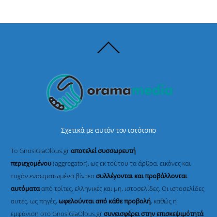
Back
To
Top
Σχετικά με αυτόν τον ιστότοπο
Το GnosiGiaOlous.gr
αποτελεί συσσωρευτή
περιεχομένου
(aggregator), ως εκ τούτου τα άρθρα, εικόνες και
τυχόν ενσωματωμένα βίντεο
συλλέγονται και προβάλλονται
αυτόματα
από τρίτες, ελληνικές και μη, ιστοσελίδες. Οι ιστοσελίδες
αυτές, ως πηγές,
ωφελούνται από κάθε προβολή
, καθώς η
εμφάνιση στο GnosiGiaOlous.gr
συνεισφέρει στην επισκεψιμότητά