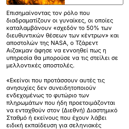
Επισημαίνοντας τον ρόλο που
διαδραματίζουν οι γυναίκες, οι οποίες
καταλαμβάνουν «σχεδόν το 50% των
διευθυντικών θέσεων των κέντρων» και
αποστολών της NASA, ο Τζάρεντ
X /
TWITTER
Αιζακμαν άφησε να εννοηθεί πως η
υπηρεσία θα μπορούσε να τις στείλει σε
όρτωση
μελλοντικές αποστολές.
ματωμένου
εχομένου
«Εκείνοι που προτάσσουν αυτές τις
Κ
ανησυχίες δεν συνειδητοποιούν
ά
ενδεχομένως το φυτώριο των
ν
πληρωμάτων που ήδη προετοιμάζονται
τ
ε
να ενταχθούν στον (Διεθνή) Διαστημικό
κ
Σταθμό ή εκείνους που έχουν λάβει
λ
ειδική εκπαίδευση για σεληνιακές
ι