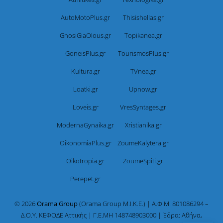
AutoMotoPlus.gr
Thisishellas.gr
GnosiGiaOlous.gr
Topikanea.gr
GoneisPlus.gr
TourismosPlus.gr
Kultura.gr
TVnea.gr
Loatki.gr
Upnow.gr
Loveis.gr
VresSyntages.gr
ModernaGynaika.gr
Xristianika.gr
OikonomiaPlus.gr
ZoumeKalytera.gr
Oikotropia.gr
ZoumeSpiti.gr
Perepet.gr
© 2026
Orama Group
(Orama Group Μ.Ι.Κ.Ε.) | Α.Φ.Μ. 801086294 –
Δ.Ο.Υ. ΚΕΦΟΔΕ Αττικής | Γ.Ε.ΜΗ 148748903000 | Έδρα: Αθήνα,