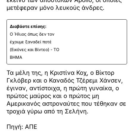
ο
μετέφεραν μόνο λευκούς άνδρες.
ρ
τ
ώ
σ
Διαβάστε επίσης:
ε
Ο Ήλιος όπως δεν τον
τ
έχουμε ξαναδεί ποτέ
ε
α
(Εικόνες και Βίντεο) - ΤΟ
υ
ΒΗΜΑ
τ
ό
Τα μέλη της, η Κριστίνα Κοχ, ο Βίκτορ
τ
ο
Γκλόβερ και ο Καναδός Τζέρεμι Χάνσεν,
ε
έγιναν, αντίστοιχα, η πρώτη γυναίκα, ο
ν
πρώτος μαύρος και ο πρώτος μη
σ
ω
Αμερικανός αστροναύτες που τέθηκαν σε
μ
τροχιά γύρω από τη Σελήνη.
α
τ
ω
Πηγή: ΑΠΕ
μ