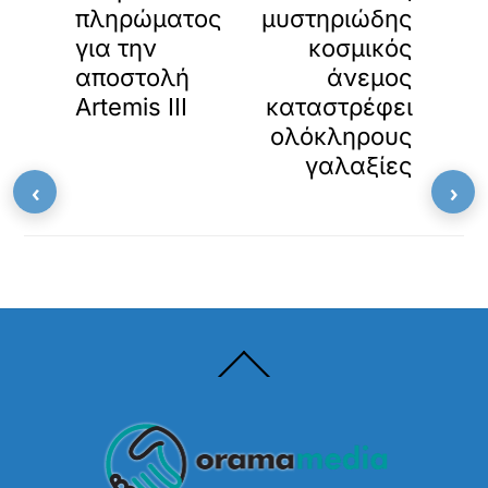
πληρώματος
μυστηριώδης
για την
κοσμικός
αποστολή
άνεμος
Artemis III
καταστρέφει
ολόκληρους
γαλαξίες
‹
›
Back
To
Top