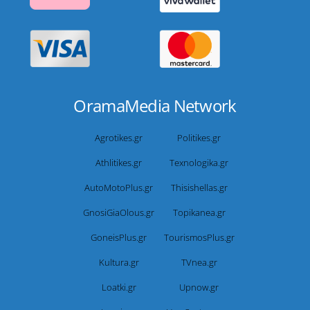
OramaMedia Network
Agrotikes.gr
Politikes.gr
Athlitikes.gr
Texnologika.gr
AutoMotoPlus.gr
Thisishellas.gr
GnosiGiaOlous.gr
Topikanea.gr
GoneisPlus.gr
TourismosPlus.gr
Kultura.gr
TVnea.gr
Loatki.gr
Upnow.gr