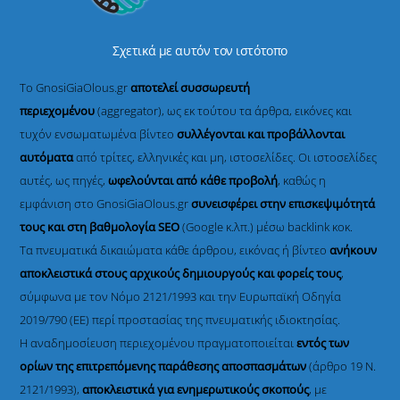
Σχετικά με αυτόν τον ιστότοπο
Το GnosiGiaOlous.gr
αποτελεί συσσωρευτή
περιεχομένου
(aggregator), ως εκ τούτου τα άρθρα, εικόνες και
τυχόν ενσωματωμένα βίντεο
συλλέγονται και προβάλλονται
αυτόματα
από τρίτες, ελληνικές και μη, ιστοσελίδες. Οι ιστοσελίδες
αυτές, ως πηγές,
ωφελούνται από κάθε προβολή
, καθώς η
εμφάνιση στο GnosiGiaOlous.gr
συνεισφέρει στην επισκεψιμότητά
τους και στη βαθμολογία SEO
(Google κ.λπ.) μέσω backlink κοκ.
Τα πνευματικά δικαιώματα κάθε άρθρου, εικόνας ή βίντεο
ανήκουν
αποκλειστικά στους αρχικούς δημιουργούς και φορείς τους
,
σύμφωνα με τον Νόμο 2121/1993 και την Ευρωπαϊκή Οδηγία
2019/790 (ΕΕ) περί προστασίας της πνευματικής ιδιοκτησίας.
Η αναδημοσίευση περιεχομένου πραγματοποιείται
εντός των
ορίων της επιτρεπόμενης παράθεσης αποσπασμάτων
(άρθρο 19 Ν.
2121/1993),
αποκλειστικά για ενημερωτικούς σκοπούς
, με