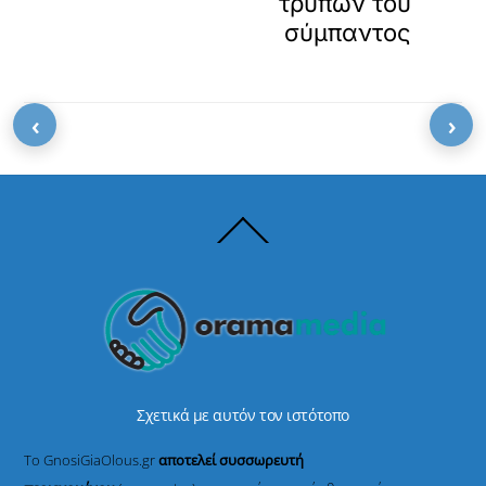
τρυπών του
σύμπαντος
‹
›
Back
To
Top
Σχετικά με αυτόν τον ιστότοπο
Το GnosiGiaOlous.gr
αποτελεί συσσωρευτή