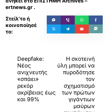
ανήκει στο
ΕΠΙΣΤΗΜΗ Archives –
ertnews.gr
.
«
»
ΠΡΟΗΓΟΥΜΕΝΟ
ΕΠΟΜΕΝΟ
Deepfake:
Η σκοτεινή
Νέος
ύλη μπορεί να
ανιχνευτής
πυροδότησε
«σπάει»
τον
ρεκόρ
σχηματισμό
ακρίβειας έως
των πρώτων
και 99%
γιγάντιων
μαύρων