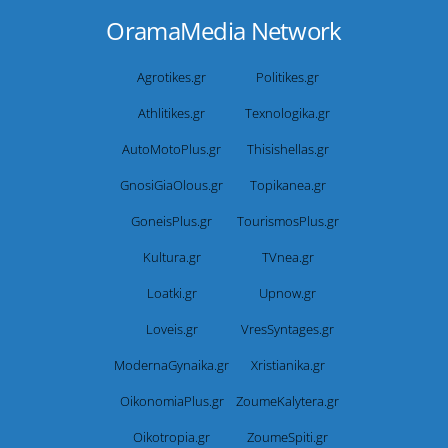
OramaMedia Network
Agrotikes.gr
Politikes.gr
Athlitikes.gr
Texnologika.gr
AutoMotoPlus.gr
Thisishellas.gr
GnosiGiaOlous.gr
Topikanea.gr
GoneisPlus.gr
TourismosPlus.gr
Kultura.gr
TVnea.gr
Loatki.gr
Upnow.gr
Loveis.gr
VresSyntages.gr
ModernaGynaika.gr
Xristianika.gr
OikonomiaPlus.gr
ZoumeKalytera.gr
Oikotropia.gr
ZoumeSpiti.gr