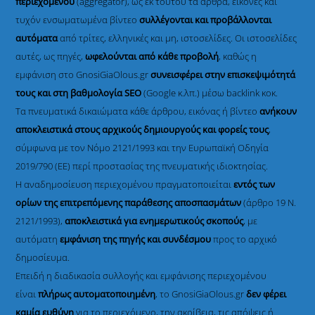
περιεχομένου
(aggregator), ως εκ τούτου τα άρθρα, εικόνες και
τυχόν ενσωματωμένα βίντεο
συλλέγονται και προβάλλονται
αυτόματα
από τρίτες, ελληνικές και μη, ιστοσελίδες. Οι ιστοσελίδες
αυτές, ως πηγές,
ωφελούνται από κάθε προβολή
, καθώς η
εμφάνιση στο GnosiGiaOlous.gr
συνεισφέρει στην επισκεψιμότητά
τους και στη βαθμολογία SEO
(Google κ.λπ.) μέσω backlink κοκ.
Τα πνευματικά δικαιώματα κάθε άρθρου, εικόνας ή βίντεο
ανήκουν
αποκλειστικά στους αρχικούς δημιουργούς και φορείς τους
,
σύμφωνα με τον Νόμο 2121/1993 και την Ευρωπαϊκή Οδηγία
2019/790 (ΕΕ) περί προστασίας της πνευματικής ιδιοκτησίας.
Η αναδημοσίευση περιεχομένου πραγματοποιείται
εντός των
ορίων της επιτρεπόμενης παράθεσης αποσπασμάτων
(άρθρο 19 Ν.
2121/1993),
αποκλειστικά για ενημερωτικούς σκοπούς
, με
αυτόματη
εμφάνιση της πηγής και συνδέσμου
προς το αρχικό
δημοσίευμα.
Επειδή η διαδικασία συλλογής και εμφάνισης περιεχομένου
είναι
πλήρως αυτοματοποιημένη
, το GnosiGiaOlous.gr
δεν φέρει
καμία ευθύνη
για το περιεχόμενο, την ακρίβεια, τις απόψεις ή