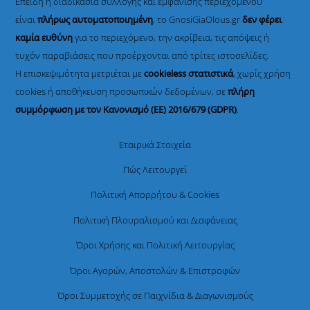
Επειδή η διαδικασία συλλογής και εμφάνισης περιεχομένου
είναι
πλήρως αυτοματοποιημένη
, το GnosiGiaOlous.gr
δεν φέρει
καμία ευθύνη
για το περιεχόμενο, την ακρίβεια, τις απόψεις ή
τυχόν παραβιάσεις που προέρχονται από τρίτες ιστοσελίδες.
Η επισκεψιμότητα μετριέται με
cookieless στατιστικά
, χωρίς χρήση
cookies ή αποθήκευση προσωπικών δεδομένων, σε
πλήρη
συμμόρφωση με τον Κανονισμό (ΕΕ) 2016/679 (GDPR)
.
Εταιρικά Στοιχεία
Πώς Λειτουργεί
Πολιτική Απορρήτου & Cookies
Πολιτική Πλουραλισμού και Διαφάνειας
Όροι Χρήσης και Πολιτική Λειτουργίας
Όροι Αγορών, Αποστολών & Επιστροφών
Όροι Συμμετοχής σε Παιχνίδια & Διαγωνισμούς