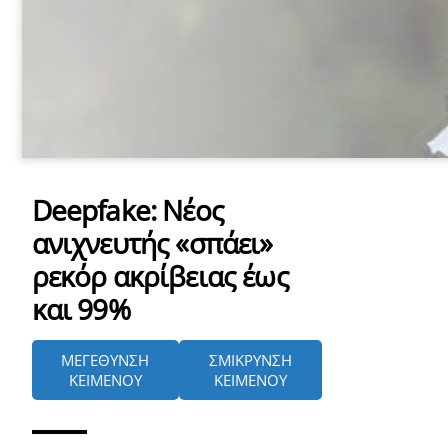
YOUTUBE
Deepfake: Νέος
όρτωση
ανιχνευτής «σπάει»
ματωμένου
εχομένου
ρεκόρ ακρίβειας έως
και 99%
Κ
ά
ν
ΜΕΓΕΘΥΝΣΗ
ΣΜΙΚΡΥΝΣΗ
τ
ΚΕΙΜΕΝΟΥ
ΚΕΙΜΕΝΟΥ
ε
κ
λ
ι