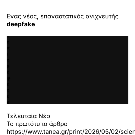
κ
γ
Ενας νέος, επαναστατικός ανιχνευτής
ι
deepfake
α
ν
α
ε
π
ι
τ
ρ
έ
ψ
ε
τ
ε
κ
α
ι
Τελευταία Νέα
ν
Το πρωτότυπο άρθρο
α
https://www.tanea.gr/print/2026/05/02/scie
φ