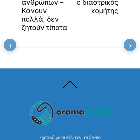
μ
ανθρώπων –
ο διαστρικός
έ
Κάνουν
κομήτης
ν
πολλά, δεν
ο
π
ζητούν τίποτα
ε
ρ
‹
›
ι
ε
χ
ό
μ
ε
ν
Back
To
ο
Top
.
Σχετικά με αυτόν τον ιστότοπο