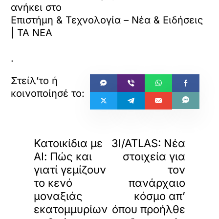
ο
ανήκει στο
ρ
Επιστήμη & Τεχνολογία – Νέα & Ειδήσεις
τ
| ΤΑ ΝΕΑ
ώ
σ
ε
.
τ
ε
α
υ
τ
ό
τ
«
»
ο
ΠΡΟΗΓΟΥΜΕΝΟ
ΕΠΟΜΕΝΟ
Κατοικίδια με
3I/ATLAS: Νέα
ε
ν
ΑΙ: Πώς και
στοιχεία για
σ
γιατί γεμίζουν
τον
ω
το κενό
πανάρχαιο
μ
α
μοναξιάς
κόσμο απ’
τ
εκατομμυρίων
όπου προήλθε
ω