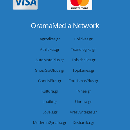
OramaMedia Network
Agrotikes.gr
Politikes.gr
Athlitikes.gr
Texnologika.gr
AutoMotoPlus.gr
Thisishellas.gr
GnosiGiaOlous.gr
Topikanea.gr
GoneisPlus.gr
TourismosPlus.gr
Kultura.gr
TVnea.gr
Loatki.gr
Upnow.gr
Loveis.gr
VresSyntages.gr
ModernaGynaika.gr
Xristianika.gr