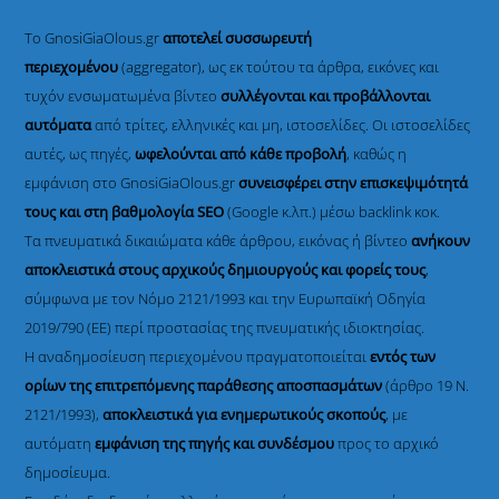
Το GnosiGiaOlous.gr
αποτελεί συσσωρευτή
περιεχομένου
(aggregator), ως εκ τούτου τα άρθρα, εικόνες και
τυχόν ενσωματωμένα βίντεο
συλλέγονται και προβάλλονται
αυτόματα
από τρίτες, ελληνικές και μη, ιστοσελίδες. Οι ιστοσελίδες
αυτές, ως πηγές,
ωφελούνται από κάθε προβολή
, καθώς η
εμφάνιση στο GnosiGiaOlous.gr
συνεισφέρει στην επισκεψιμότητά
τους και στη βαθμολογία SEO
(Google κ.λπ.) μέσω backlink κοκ.
Τα πνευματικά δικαιώματα κάθε άρθρου, εικόνας ή βίντεο
ανήκουν
αποκλειστικά στους αρχικούς δημιουργούς και φορείς τους
,
σύμφωνα με τον Νόμο 2121/1993 και την Ευρωπαϊκή Οδηγία
2019/790 (ΕΕ) περί προστασίας της πνευματικής ιδιοκτησίας.
Η αναδημοσίευση περιεχομένου πραγματοποιείται
εντός των
ορίων της επιτρεπόμενης παράθεσης αποσπασμάτων
(άρθρο 19 Ν.
2121/1993),
αποκλειστικά για ενημερωτικούς σκοπούς
, με
αυτόματη
εμφάνιση της πηγής και συνδέσμου
προς το αρχικό
δημοσίευμα.