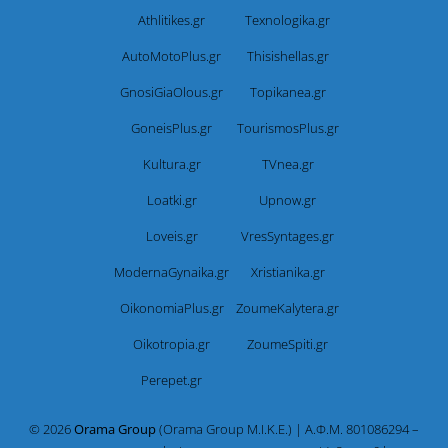
Athlitikes.gr
Texnologika.gr
AutoMotoPlus.gr
Thisishellas.gr
GnosiGiaOlous.gr
Topikanea.gr
GoneisPlus.gr
TourismosPlus.gr
Kultura.gr
TVnea.gr
Loatki.gr
Upnow.gr
Loveis.gr
VresSyntages.gr
ModernaGynaika.gr
Xristianika.gr
OikonomiaPlus.gr
ZoumeKalytera.gr
Oikotropia.gr
ZoumeSpiti.gr
Perepet.gr
© 2026
Orama Group
(Orama Group Μ.Ι.Κ.Ε.) | Α.Φ.Μ. 801086294 –