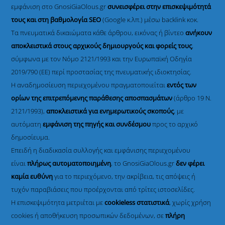
εμφάνιση στο GnosiGiaOlous.gr
συνεισφέρει στην επισκεψιμότητά
τους και στη βαθμολογία SEO
(Google κ.λπ.) μέσω backlink κοκ.
Τα πνευματικά δικαιώματα κάθε άρθρου, εικόνας ή βίντεο
ανήκουν
αποκλειστικά στους αρχικούς δημιουργούς και φορείς τους
,
σύμφωνα με τον Νόμο 2121/1993 και την Ευρωπαϊκή Οδηγία
2019/790 (ΕΕ) περί προστασίας της πνευματικής ιδιοκτησίας.
Η αναδημοσίευση περιεχομένου πραγματοποιείται
εντός των
ορίων της επιτρεπόμενης παράθεσης αποσπασμάτων
(άρθρο 19 Ν.
2121/1993),
αποκλειστικά για ενημερωτικούς σκοπούς
, με
αυτόματη
εμφάνιση της πηγής και συνδέσμου
προς το αρχικό
δημοσίευμα.
Επειδή η διαδικασία συλλογής και εμφάνισης περιεχομένου
είναι
πλήρως αυτοματοποιημένη
, το GnosiGiaOlous.gr
δεν φέρει
καμία ευθύνη
για το περιεχόμενο, την ακρίβεια, τις απόψεις ή
τυχόν παραβιάσεις που προέρχονται από τρίτες ιστοσελίδες.
Η επισκεψιμότητα μετριέται με
cookieless στατιστικά
, χωρίς χρήση
cookies ή αποθήκευση προσωπικών δεδομένων, σε
πλήρη