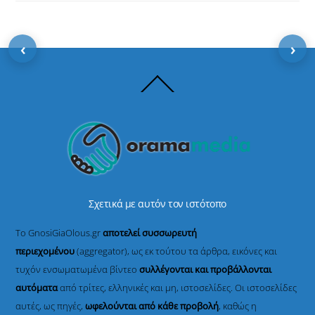
‹
›
Back
To
Top
Σχετικά με αυτόν τον ιστότοπο
Το GnosiGiaOlous.gr
αποτελεί συσσωρευτή
περιεχομένου
(aggregator), ως εκ τούτου τα άρθρα, εικόνες και
τυχόν ενσωματωμένα βίντεο
συλλέγονται και προβάλλονται
αυτόματα
από τρίτες, ελληνικές και μη, ιστοσελίδες. Οι ιστοσελίδες
αυτές, ως πηγές,
ωφελούνται από κάθε προβολή
, καθώς η