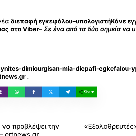
 νέα
διεπαφή εγκεφάλου–υπολογιστήΚάνε εγ
μας στο
Viber
– Σε ένα από τα δύο σημεία να 
ynites-dimiourgisan-mia-diepafi-egkefalou-yp
tnews.gr
.
Share
 να προβλέψει την
«Εξολοθρευτές»
 ertnews.gr