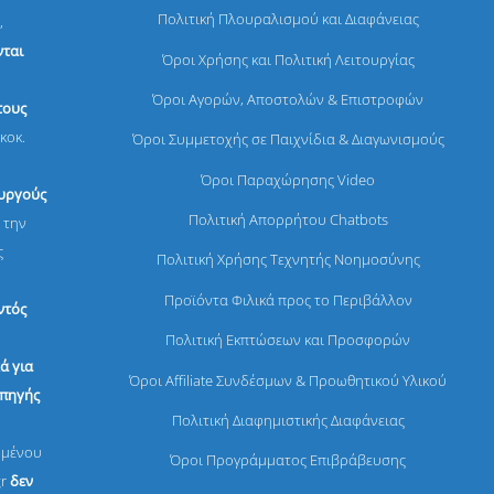
Πολιτική Πλουραλισμού και Διαφάνειας
,
ται
Όροι Χρήσης και Πολιτική Λειτουργίας
Όροι Αγορών, Αποστολών & Επιστροφών
τους
κοκ.
Όροι Συμμετοχής σε Παιχνίδια & Διαγωνισμούς
Όροι Παραχώρησης Video
ουργούς
Πολιτική Απορρήτου Chatbots
 την
ς
Πολιτική Χρήσης Τεχνητής Νοημοσύνης
Προϊόντα Φιλικά προς το Περιβάλλον
ντός
Πολιτική Εκπτώσεων και Προσφορών
ά για
Όροι Affiliate Συνδέσμων & Προωθητικού Υλικού
 πηγής
Πολιτική Διαφημιστικής Διαφάνειας
ομένου
Όροι Προγράμματος Επιβράβευσης
gr
δεν