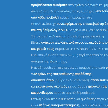
προβάλλονται αυτόματα
από τρίτες, ελληνικές και μη
ιστοσελίδες. Οι ιστοσελίδες αυτές, ως πηγές,
ωφελούν
από κάθε προβολή
, καθώς η εμφάνιση στο
GnosiGiaOlous.gr
συνεισφέρει στην επισκεψιμότητά 
και στη βαθμολογία SEO
(Google κ.λπ.) μέσω backlink 
Τα πνευματικά δικαιώματα κάθε άρθρου, εικόνας ή
βίντεο
ανήκουν αποκλειστικά στους αρχικούς δημι
και φορείς τους
, σύμφωνα με τον Νόμο 2121/1993 και
Ευρωπαϊκή Οδηγία 2019/790 (ΕΕ) περί προστασίας τη
πνευματικής ιδιοκτησίας.
Η αναδημοσίευση περιεχομένου πραγματοποιείται
ε
των ορίων της επιτρεπόμενης παράθεσης
αποσπασμάτων
(άρθρο 19 Ν. 2121/1993),
αποκλειστικ
ενημερωτικούς σκοπούς
, με αυτόματη
εμφάνιση της
και συνδέσμου
προς το αρχικό δημοσίευμα.
Επειδή η διαδικασία συλλογής και εμφάνισης περιεχ
είναι
πλήρως αυτοματοποιημένη
, το GnosiGiaOlous.