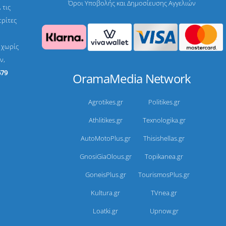
Όροι Υποβολής και Δημοσίευσης Αγγελιών
 τις
τρίτες
, χωρίς
ν,
679
OramaMedia Network
Agrotikes.gr
Politikes.gr
Athlitikes.gr
Texnologika.gr
AutoMotoPlus.gr
Thisishellas.gr
GnosiGiaOlous.gr
Topikanea.gr
GoneisPlus.gr
TourismosPlus.gr
Kultura.gr
TVnea.gr
Loatki.gr
Upnow.gr