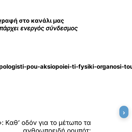
γραφή στο κανάλι μας
υπάρχει ενεργός σύνδεσμος
ologisti-pou-aksiopoiei-ti-fysiki-organosi-to
›
»
ΕΠΟΜΕΝΟ
: Καθ’ οδόν για το μέτωπο τα
ανθρωποειδή ρομπότ;