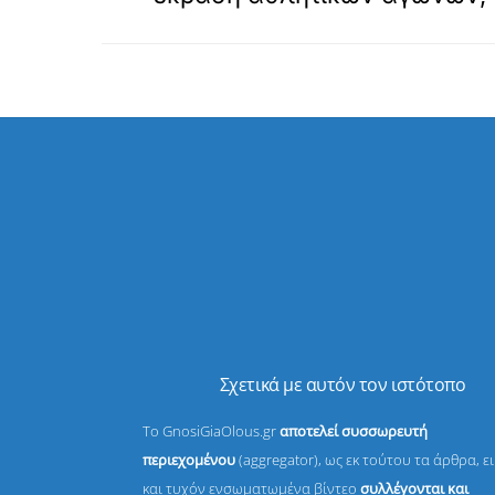
Σχετικά με αυτόν τον ιστότοπο
Το GnosiGiaOlous.gr
αποτελεί συσσωρευτή
περιεχομένου
(aggregator), ως εκ τούτου τα άρθρα, ε
και τυχόν ενσωματωμένα βίντεο
συλλέγονται και