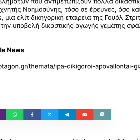
οβλημάτων που αντιμετωπίζουν πολλά δικαστικ
εχνητής Νοημοσύνης, τόσο σε έρευνες, όσο κα
s, μια ελίτ δικηγορική εταιρεία της Γουόλ Στ
 την υποβολή δικαστικής αγωγής γεμάτης σφ
le News
otagon.gr/themata/ipa-dikigoroi-apovallontai-g
r