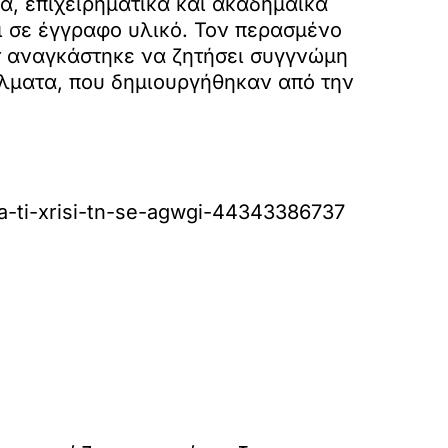
ά, επιχειρηματικά και ακαδημαϊκά
ι σε έγγραφο υλικό. Τον περασμένο
ριτ αναγκάστηκε να ζητήσει συγγνώμη
άλματα, που δημιουργήθηκαν από την
ia-ti-xrisi-tn-se-agwgi-44343386737
»
ΕΠΟΜΕΝΟ