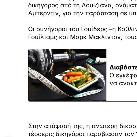
δικηγόρος από τη Λουιζιάνα, ονόματι
Αμπερντίν, για την παράσταση σε υ
Οι συνήγοροι του Γουίδερς –η Καθλί
Γουίλιαμς και Μαρκ Μακλίντον, του
Διαβάστε
Ο εγκέφα
να ανακτ
Στην απόφασή της, η ανώτερη δικαστ
τέσσερις δικηγόροι παραβίασαν τον 