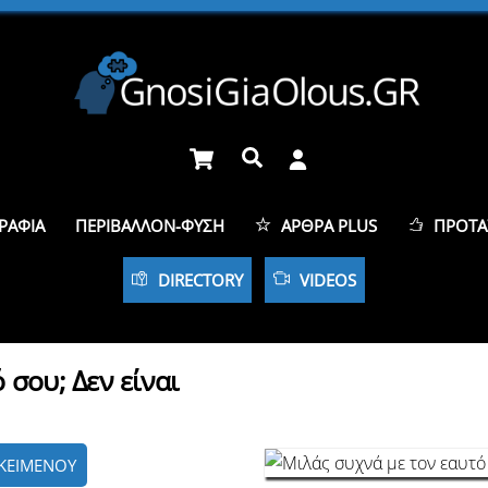
Cart
Αναζήτηση
ΡΑΦΊΑ
ΠΕΡΙΒΆΛΛΟΝ-ΦΎΣΗ
ΆΡΘΡΑ PLUS
ΠΡΟΤΆ
DIRECTORY
VIDEOS
 σου; Δεν είναι
ΚΕΙΜΕΝΟΥ