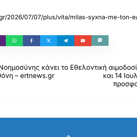
.gr/2026/07/07/plus/vita/milas-syxna-me-ton-e
Νοημοσύνης κάνει το
Εθελοντική αιμοδοσ
όνη – ertnews.gr
και 14 Ιου
προσφο