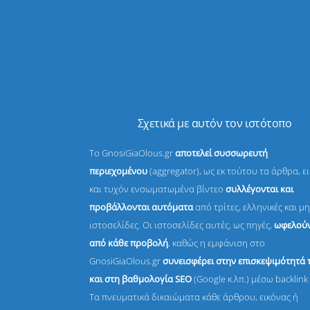
Σχετικά με αυτόν τον ιστότοπο
Το GnosiGiaOlous.gr
αποτελεί συσσωρευτή
περιεχομένου
(aggregator), ως εκ τούτου τα άρθρα, ε
και τυχόν ενσωματωμένα βίντεο
συλλέγονται και
προβάλλονται αυτόματα
από τρίτες, ελληνικές και μη
ιστοσελίδες. Οι ιστοσελίδες αυτές, ως πηγές,
ωφελούν
από κάθε προβολή
, καθώς η εμφάνιση στο
GnosiGiaOlous.gr
συνεισφέρει στην επισκεψιμότητά 
και στη βαθμολογία SEO
(Google κ.λπ.) μέσω backlink 
Τα πνευματικά δικαιώματα κάθε άρθρου, εικόνας ή