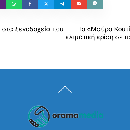
η στα ξενοδοχεία που
Το «Μαύρο Κουτί
κλιματική κρίση σε π
Back
To
Top