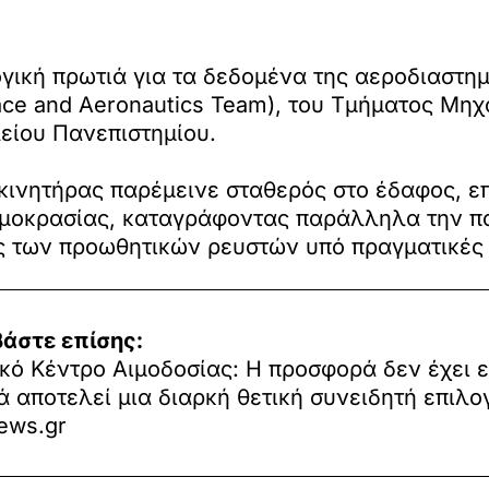
ογική πρωτιά για τα δεδομένα της αεροδιαστη
pace and Aeronautics Team), του Τμήματος Μ
είου Πανεπιστημίου.
ο κινητήρας παρέμεινε σταθερός στο έδαφος, 
ρμοκρασίας, καταγράφοντας παράλληλα την π
οές των προωθητικών ρευστών υπό πραγματικές
βάστε επίσης:
κό Κέντρο Αιμοδοσίας: H προσφορά δεν έχει 
 αποτελεί μια διαρκή θετική συνειδητή επιλο
ews.gr