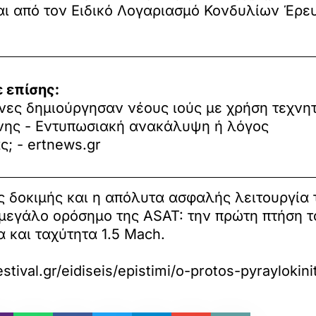
και από τον Ειδικό Λογαριασμό Κονδυλίων Έρε
 επίσης:
νες δημιούργησαν νέους ιούς με χρήση τεχνη
ης - Εντυπωσιακή ανακάλυψη ή λόγος
ς; - ertnews.gr
ς δοκιμής και η απόλυτα ασφαλής λειτουργία
 μεγάλο ορόσημο της ASAT: την πρώτη πτήση τ
α και ταχύτητα 1.5 Mach.
stival.gr/eidiseis/epistimi/o-protos-pyraylokin