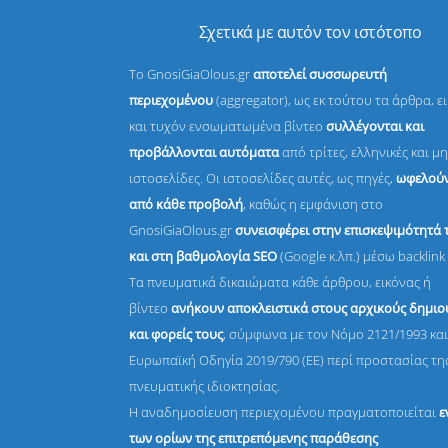
Σχετικά με αυτόν τον ιστότοπο
Το GnosiGiaOlous.gr
αποτελεί συσσωρευτή
περιεχομένου
(aggregator), ως εκ τούτου τα άρθρα, ε
και τυχόν ενσωματωμένα βίντεο
συλλέγονται και
προβάλλονται αυτόματα
από τρίτες, ελληνικές και μη
ιστοσελίδες. Οι ιστοσελίδες αυτές, ως πηγές,
ωφελούν
από κάθε προβολή
, καθώς η εμφάνιση στο
GnosiGiaOlous.gr
συνεισφέρει στην επισκεψιμότητά 
και στη βαθμολογία SEO
(Google κ.λπ.) μέσω backlink 
Τα πνευματικά δικαιώματα κάθε άρθρου, εικόνας ή
βίντεο
ανήκουν αποκλειστικά στους αρχικούς δημι
και φορείς τους
, σύμφωνα με τον Νόμο 2121/1993 και
Ευρωπαϊκή Οδηγία 2019/790 (ΕΕ) περί προστασίας τη
πνευματικής ιδιοκτησίας.
Η αναδημοσίευση περιεχομένου πραγματοποιείται
ε
των ορίων της επιτρεπόμενης παράθεσης