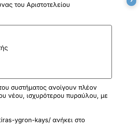
υνας του Αριστοτελείου
τής
 του συστήματος ανοίγουν πλέον
ου νέου, ισχυρότερου πυραύλου, με
itiras-ygron-kays/
ανήκει στο