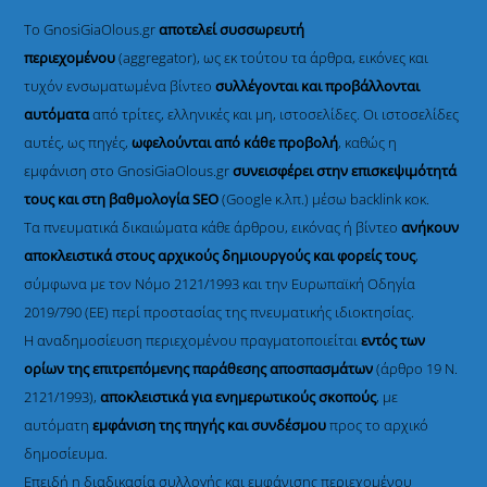
Το GnosiGiaOlous.gr
αποτελεί συσσωρευτή
περιεχομένου
(aggregator), ως εκ τούτου τα άρθρα, εικόνες και
τυχόν ενσωματωμένα βίντεο
συλλέγονται και προβάλλονται
αυτόματα
από τρίτες, ελληνικές και μη, ιστοσελίδες. Οι ιστοσελίδες
αυτές, ως πηγές,
ωφελούνται από κάθε προβολή
, καθώς η
εμφάνιση στο GnosiGiaOlous.gr
συνεισφέρει στην επισκεψιμότητά
τους και στη βαθμολογία SEO
(Google κ.λπ.) μέσω backlink κοκ.
Τα πνευματικά δικαιώματα κάθε άρθρου, εικόνας ή βίντεο
ανήκουν
αποκλειστικά στους αρχικούς δημιουργούς και φορείς τους
,
σύμφωνα με τον Νόμο 2121/1993 και την Ευρωπαϊκή Οδηγία
2019/790 (ΕΕ) περί προστασίας της πνευματικής ιδιοκτησίας.
Η αναδημοσίευση περιεχομένου πραγματοποιείται
εντός των
ορίων της επιτρεπόμενης παράθεσης αποσπασμάτων
(άρθρο 19 Ν.
2121/1993),
αποκλειστικά για ενημερωτικούς σκοπούς
, με
αυτόματη
εμφάνιση της πηγής και συνδέσμου
προς το αρχικό
δημοσίευμα.
Επειδή η διαδικασία συλλογής και εμφάνισης περιεχομένου