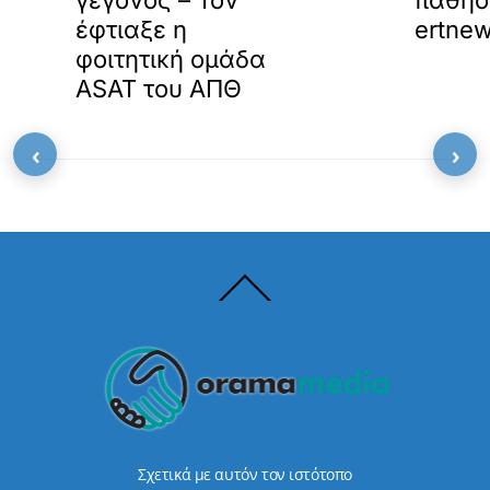
γεγονός – Τον
πάθησ
έφτιαξε η
ertnew
φοιτητική ομάδα
ASAT του ΑΠΘ
‹
›
Back
To
Top
Σχετικά με αυτόν τον ιστότοπο