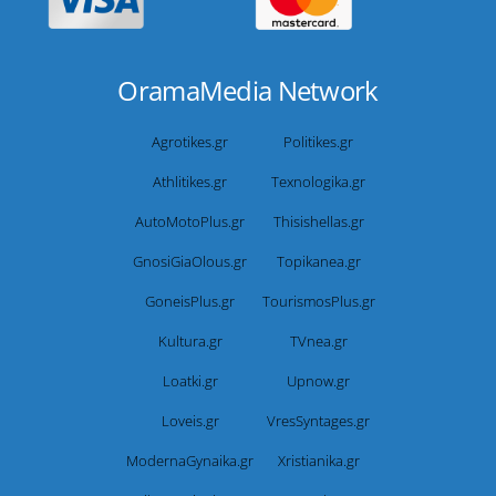
OramaMedia Network
Agrotikes.gr
Politikes.gr
Athlitikes.gr
Texnologika.gr
AutoMotoPlus.gr
Thisishellas.gr
GnosiGiaOlous.gr
Topikanea.gr
GoneisPlus.gr
TourismosPlus.gr
Kultura.gr
TVnea.gr
Loatki.gr
Upnow.gr
Loveis.gr
VresSyntages.gr
ModernaGynaika.gr
Xristianika.gr