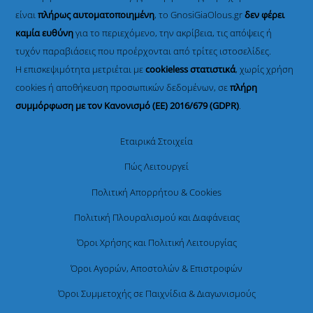
είναι
πλήρως αυτοματοποιημένη
, το GnosiGiaOlous.gr
δεν φέρει
καμία ευθύνη
για το περιεχόμενο, την ακρίβεια, τις απόψεις ή
τυχόν παραβιάσεις που προέρχονται από τρίτες ιστοσελίδες.
Η επισκεψιμότητα μετριέται με
cookieless στατιστικά
, χωρίς χρήση
cookies ή αποθήκευση προσωπικών δεδομένων, σε
πλήρη
συμμόρφωση με τον Κανονισμό (ΕΕ) 2016/679 (GDPR)
.
Εταιρικά Στοιχεία
Πώς Λειτουργεί
Πολιτική Απορρήτου & Cookies
Πολιτική Πλουραλισμού και Διαφάνειας
Όροι Χρήσης και Πολιτική Λειτουργίας
Όροι Αγορών, Αποστολών & Επιστροφών
Όροι Συμμετοχής σε Παιχνίδια & Διαγωνισμούς