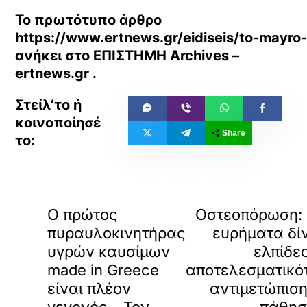
Το πρωτότυπο άρθρο
https://www.ertnews.gr/eidiseis/to-mayro-k
ανήκει στο
ΕΠΙΣΤΗΜΗ Archives –
ertnews.gr
.
Share
«
ΠΡΟΗΓΟΥΜΕΝΟ
ΕΠΟ
Ο πρώτος
Οστεοπόρωση:
πυραυλοκινητήρας
ευρήματα δί
υγρών καυσίμων
ελπίδες
made in Greece
αποτελεσματικό
είναι πλέον
αντιμετώπιση