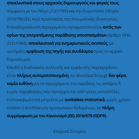
αποκλειστικά στους αρχικούς δημιουργούς και φορείς τους
,
σύμφωνα με τον Νόμο 2121/1993 και την Ευρωπαϊκή Οδηγία
2019/790 (ΕΕ) περί προστασίας της πνευματικής ιδιοκτησίας.
Η αναδημοσίευση περιεχομένου πραγματοποιείται
εντός των
ορίων της επιτρεπόμενης παράθεσης αποσπασμάτων
(άρθρο 19 Ν.
2121/1993),
αποκλειστικά για ενημερωτικούς σκοπούς
, με
αυτόματη
εμφάνιση της πηγής και συνδέσμου
προς το αρχικό
δημοσίευμα.
Επειδή η διαδικασία συλλογής και εμφάνισης περιεχομένου
είναι
πλήρως αυτοματοποιημένη
, το GnosiGiaOlous.gr
δεν φέρει
καμία ευθύνη
για το περιεχόμενο, την ακρίβεια, τις απόψεις ή
τυχόν παραβιάσεις που προέρχονται από τρίτες ιστοσελίδες.
Η επισκεψιμότητα μετριέται με
cookieless στατιστικά
, χωρίς χρήση
cookies ή αποθήκευση προσωπικών δεδομένων, σε
πλήρη
συμμόρφωση με τον Κανονισμό (ΕΕ) 2016/679 (GDPR)
.
Εταιρικά Στοιχεία