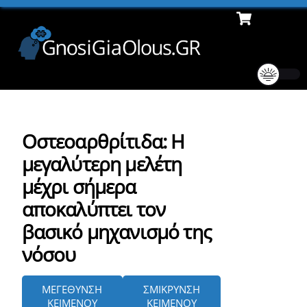
Cart
Skip
Men
to
content
Οστεοαρθρίτιδα: Η
μεγαλύτερη μελέτη
μέχρι σήμερα
αποκαλύπτει τον
βασικό μηχανισμό της
νόσου
ΜΕΓΕΘΥΝΣΗ
ΣΜΙΚΡΥΝΣΗ
ΚΕΙΜΕΝΟΥ
ΚΕΙΜΕΝΟΥ