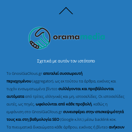
Back
To
Top
Σχετικά με αυτόν τον ιστότοπο
Το GnosiGiaOlous.gr
αποτελεί συσσωρευτή
περιεχομένου
(aggregator), ως εκ τούτου τα άρθρα, εικόνες και
τυχόν ενσωματωμένα βίντεο
συλλέγονται και προβάλλονται
αυτόματα
από τρίτες, ελληνικές και μη, ιστοσελίδες. Οι ιστοσελίδες
αυτές, ως πηγές,
ωφελούνται από κάθε προβολή
, καθώς η
εμφάνιση στο GnosiGiaOlous.gr
συνεισφέρει στην επισκεψιμότητά
τους και στη βαθμολογία SEO
(Google κ.λπ.) μέσω backlink κοκ.
Τα πνευματικά δικαιώματα κάθε άρθρου, εικόνας ή βίντεο
ανήκουν