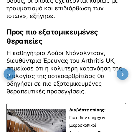
οδούς, οι οποίες σχετίζονται κυρίως με
τραυματισμό και επιδιόρθωση των
ιστών», εξήγησε.
Προς πιο εξατομικευμένες
θεραπείες
Η καθηγήτρια Λούσι Ντόναλντσον,
διευθύντρια Έρευνας του Arthritis UK,
σημείωσε ότι η καλύτερη κατανόηση της
‹
›
βιολογίας της οστεοαρθρίτιδας θα
οδηγήσει σε πιο εξατομικευμένες
θεραπευτικές προσεγγίσεις.
Διαβάστε επίσης:
Γιατί δεν υπήρχαν
μικροσκοπικοί