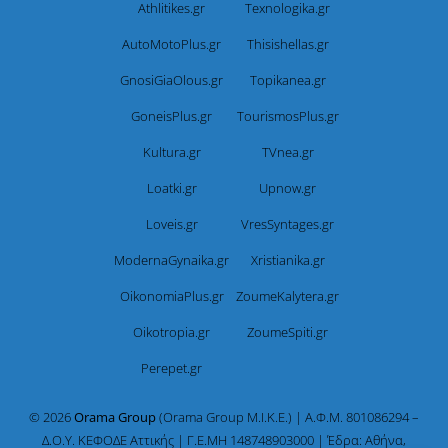
Athlitikes.gr
Texnologika.gr
AutoMotoPlus.gr
Thisishellas.gr
GnosiGiaOlous.gr
Topikanea.gr
GoneisPlus.gr
TourismosPlus.gr
Kultura.gr
TVnea.gr
Loatki.gr
Upnow.gr
Loveis.gr
VresSyntages.gr
ModernaGynaika.gr
Xristianika.gr
OikonomiaPlus.gr
ZoumeKalytera.gr
Oikotropia.gr
ZoumeSpiti.gr
Perepet.gr
© 2026
Orama Group
(Orama Group Μ.Ι.Κ.Ε.) | Α.Φ.Μ. 801086294 –
Δ.Ο.Υ. ΚΕΦΟΔΕ Αττικής | Γ.Ε.ΜΗ 148748903000 | Έδρα: Αθήνα,