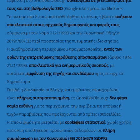
εμφάνιση στο GnosiGiaOlous.gr
συνεισφέρει στην επισκεψιμότητά
τους και στη βαθμολογία SEO
(Google κ.λπ.) μέσω backlink κοκ.
Τα πνευματικά δικαιώματα κάθε άρθρου, εικόνας ή βίντεο
ανήκουν
αποκλειστικά στους αρχικούς δημιουργούς και φορείς τους
,
σύμφωνα με τον Νόμο 2121/1993 και την Ευρωπαϊκή Οδηγία
2019/790 (ΕΕ) περί προστασίας της πνευματικής ιδιοκτησίας.
Η αναδημοσίευση περιεχομένου πραγματοποιείται
εντός των
ορίων της επιτρεπόμενης παράθεσης αποσπασμάτων
(άρθρο 19 Ν.
2121/1993),
αποκλειστικά για ενημερωτικούς σκοπούς
, με
αυτόματη
εμφάνιση της πηγής και συνδέσμου
προς το αρχικό
δημοσίευμα.
Επειδή η διαδικασία συλλογής και εμφάνισης περιεχομένου
είναι
πλήρως αυτοματοποιημένη
, το GnosiGiaOlous.gr
δεν φέρει
καμία ευθύνη
για το περιεχόμενο, την ακρίβεια, τις απόψεις ή
τυχόν παραβιάσεις που προέρχονται από τρίτες ιστοσελίδες.
Η επισκεψιμότητα μετριέται με
cookieless στατιστικά
, χωρίς χρήση
cookies ή αποθήκευση προσωπικών δεδομένων, σε
πλήρη
συμμόρφωση με τον Κανονισμό (ΕΕ) 2016/679 (GDPR)
.