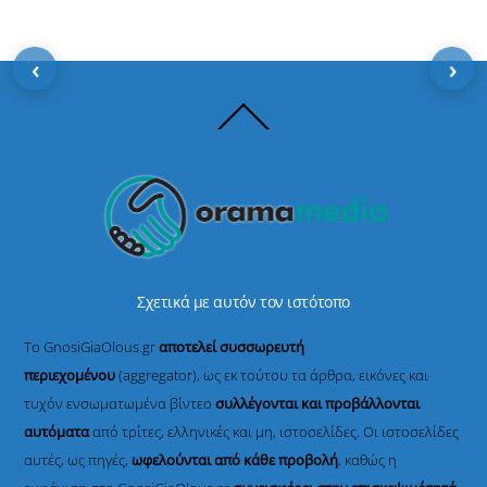
‹
›
Back
To
Top
Σχετικά με αυτόν τον ιστότοπο
Το GnosiGiaOlous.gr
αποτελεί συσσωρευτή
περιεχομένου
(aggregator), ως εκ τούτου τα άρθρα, εικόνες και
τυχόν ενσωματωμένα βίντεο
συλλέγονται και προβάλλονται
αυτόματα
από τρίτες, ελληνικές και μη, ιστοσελίδες. Οι ιστοσελίδες
αυτές, ως πηγές,
ωφελούνται από κάθε προβολή
, καθώς η