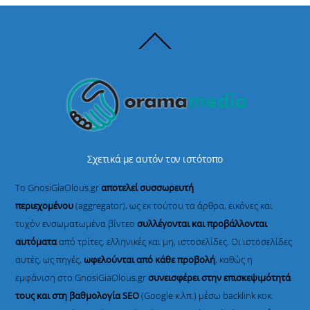
Back
To
Top
Σχετικά με αυτόν τον ιστότοπο
Το GnosiGiaOlous.gr
αποτελεί συσσωρευτή
περιεχομένου
(aggregator), ως εκ τούτου τα άρθρα, εικόνες και
τυχόν ενσωματωμένα βίντεο
συλλέγονται και προβάλλονται
αυτόματα
από τρίτες, ελληνικές και μη, ιστοσελίδες. Οι ιστοσελίδες
αυτές, ως πηγές,
ωφελούνται από κάθε προβολή
, καθώς η
εμφάνιση στο GnosiGiaOlous.gr
συνεισφέρει στην επισκεψιμότητά
τους και στη βαθμολογία SEO
(Google κ.λπ.) μέσω backlink κοκ.