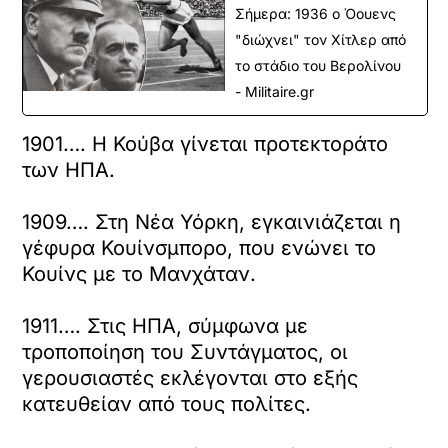
Σήμερα: 1936 ο Όουενς
"διώχνει" τον Χίτλερ από
το στάδιο του Βερολίνου
- Militaire.gr
1901…. Η Κούβα γίνεται προτεκτοράτο
των ΗΠΑ.
1909…. Στη Νέα Υόρκη, εγκαινιάζεται η
γέφυρα Κουίνσμπορο, που ενώνει το
Κουίνς με το Μανχάταν.
1911…. Στις ΗΠΑ, σύμφωνα με
τροποποίηση του Συντάγματος, οι
γερουσιαστές εκλέγονται στο εξής
κατευθείαν από τους πολίτες.