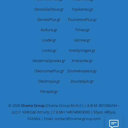
GnosiGiaOlous.gr
Topikanea.gr
GoneisPlus.gr
TourismosPlus.gr
Kultura.gr
TVnea.gr
Loatki.gr
Upnow.gr
Loveis.gr
VresSyntages.gr
ModernaGynaika.gr
Xristianika.gr
OikonomiaPlus.gr
ZoumeKalytera.gr
Oikotropia.gr
ZoumeSpiti.gr
Perepet.gr
© 2026
Orama Group
(Orama Group Μ.Ι.Κ.Ε.) | Α.Φ.Μ. 801086294 –
Δ.Ο.Υ. ΚΕΦΟΔΕ Αττικής | Γ.Ε.ΜΗ 148748903000 | Έδρα: Αθήνα,
Ελλάδα | Email: contact@orama-group.com