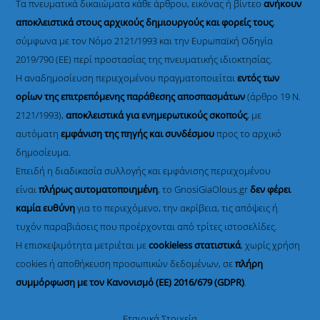
Τα πνευματικά δικαιώματα κάθε άρθρου, εικόνας ή βίντεο
ανήκουν
αποκλειστικά στους αρχικούς δημιουργούς και φορείς τους
,
σύμφωνα με τον Νόμο 2121/1993 και την Ευρωπαϊκή Οδηγία
2019/790 (ΕΕ) περί προστασίας της πνευματικής ιδιοκτησίας.
Η αναδημοσίευση περιεχομένου πραγματοποιείται
εντός των
ορίων της επιτρεπόμενης παράθεσης αποσπασμάτων
(άρθρο 19 Ν.
2121/1993),
αποκλειστικά για ενημερωτικούς σκοπούς
, με
αυτόματη
εμφάνιση της πηγής και συνδέσμου
προς το αρχικό
δημοσίευμα.
Επειδή η διαδικασία συλλογής και εμφάνισης περιεχομένου
είναι
πλήρως αυτοματοποιημένη
, το GnosiGiaOlous.gr
δεν φέρει
καμία ευθύνη
για το περιεχόμενο, την ακρίβεια, τις απόψεις ή
τυχόν παραβιάσεις που προέρχονται από τρίτες ιστοσελίδες.
Η επισκεψιμότητα μετριέται με
cookieless στατιστικά
, χωρίς χρήση
cookies ή αποθήκευση προσωπικών δεδομένων, σε
πλήρη
συμμόρφωση με τον Κανονισμό (ΕΕ) 2016/679 (GDPR)
.
Εταιρικά Στοιχεία