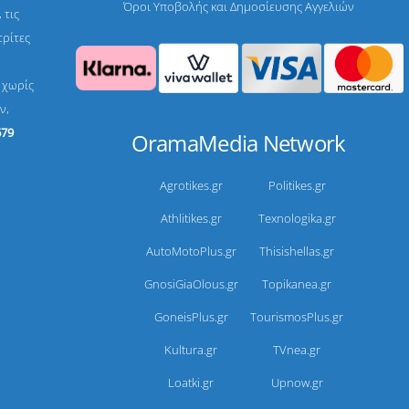
Όροι Υποβολής και Δημοσίευσης Αγγελιών
 τις
τρίτες
, χωρίς
ν,
679
OramaMedia Network
Agrotikes.gr
Politikes.gr
Athlitikes.gr
Texnologika.gr
AutoMotoPlus.gr
Thisishellas.gr
GnosiGiaOlous.gr
Topikanea.gr
GoneisPlus.gr
TourismosPlus.gr
Kultura.gr
TVnea.gr
Loatki.gr
Upnow.gr