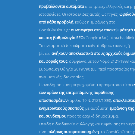
προβάλλονται αυτόματα
από τρίτες, ελληνικές και μη
ιστοσελίδες. Οι ιστοσελίδες αυτές, ως πηγές,
ωφελούν
από κάθε προβολή
, καθώς η εμφάνιση στο
GnosiGiaOlous.gr
συνεισφέρει στην επισκεψιμότητά 
και στη βαθμολογία SEO
(Google κ.λπ.) μέσω backlink 
Τα πνευματικά δικαιώματα κάθε άρθρου, εικόνας ή
βίντεο
ανήκουν αποκλειστικά στους αρχικούς δημι
και φορείς τους
, σύμφωνα με τον Νόμο 2121/1993 και
Ευρωπαϊκή Οδηγία 2019/790 (ΕΕ) περί προστασίας τη
πνευματικής ιδιοκτησίας.
Η αναδημοσίευση περιεχομένου πραγματοποιείται
ε
των ορίων της επιτρεπόμενης παράθεσης
αποσπασμάτων
(άρθρο 19 Ν. 2121/1993),
αποκλειστικ
ενημερωτικούς σκοπούς
, με αυτόματη
εμφάνιση της
και συνδέσμου
προς το αρχικό δημοσίευμα.
Επειδή η διαδικασία συλλογής και εμφάνισης περιεχ
είναι
πλήρως αυτοματοποιημένη
, το GnosiGiaOlous.