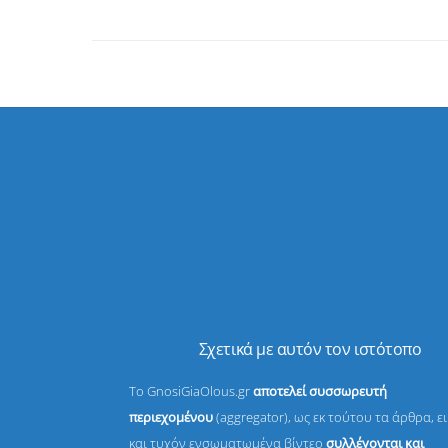
Σχετικά με αυτόν τον ιστότοπο
Το GnosiGiaOlous.gr
αποτελεί συσσωρευτή
περιεχομένου
(aggregator), ως εκ τούτου τα άρθρα, ε
και τυχόν ενσωματωμένα βίντεο
συλλέγονται και