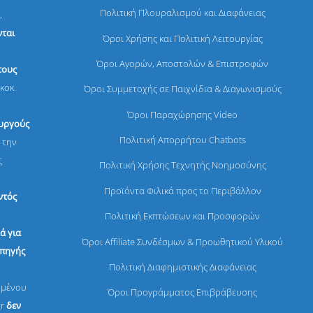
Πολιτική Πλουραλισμού και Διαφάνειας
,
ται
Όροι Χρήσης και Πολιτική Λειτουργίας
Όροι Αγορών, Αποστολών & Επιστροφών
τους
κοκ.
Όροι Συμμετοχής σε Παιχνίδια & Διαγωνισμούς
Όροι Παραχώρησης Video
ουργούς
Πολιτική Απορρήτου Chatbots
 την
ς
Πολιτική Χρήσης Τεχνητής Νοημοσύνης
Προϊόντα Φιλικά προς το Περιβάλλον
ντός
Πολιτική Εκπτώσεων και Προσφορών
ά για
Όροι Affiliate Συνδέσμων & Προωθητικού Υλικού
 πηγής
Πολιτική Διαφημιστικής Διαφάνειας
ομένου
Όροι Προγράμματος Επιβράβευσης
gr
δεν