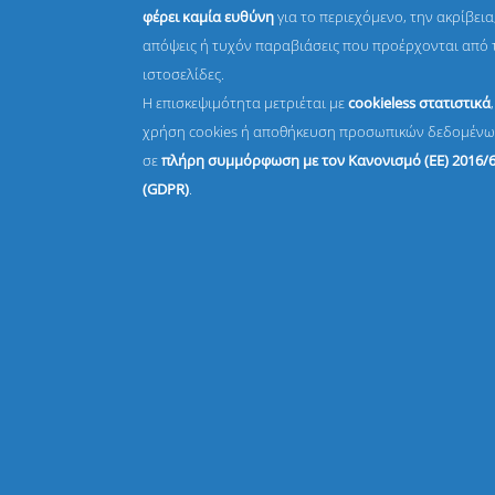
φέρει καμία ευθύνη
για το περιεχόμενο, την ακρίβεια,
απόψεις ή τυχόν παραβιάσεις που προέρχονται από 
ιστοσελίδες.
Η επισκεψιμότητα μετριέται με
cookieless στατιστικά
χρήση cookies ή αποθήκευση προσωπικών δεδομένω
σε
πλήρη συμμόρφωση με τον Κανονισμό (ΕΕ) 2016/
(GDPR)
.