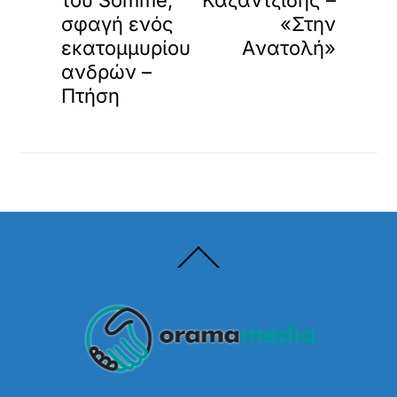
σφαγή ενός
«Στην
εκατομμυρίου
Aνατολή»
ανδρών –
Πτήση
Back
To
Top