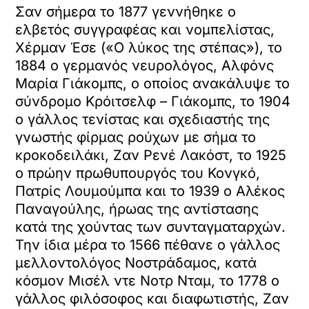
Σαν σήμερα το 1877 γεννήθηκε ο
ελβετός συγγραφέας και νομπελίστας,
Χέρμαν Έσε («Ο λύκος της στέπας»), το
1884 ο γερμανός νευρολόγος, Αλφόνς
Μαρία Γιάκομπς, ο οποίος ανακάλυψε το
σύνδρομο Κρόιτσελφ – Γιάκομπς, το 1904
ο γάλλος τενίστας και σχεδιαστής της
γνωστής φίρμας ρούχων με σήμα το
κροκοδειλάκι, Ζαν Ρενέ Λακόστ, το 1925
ο πρώην πρωθυπουργός του Κονγκό,
Πατρίς Λουμούμπα και το 1939 ο Αλέκος
Παναγούλης, ήρωας της αντίστασης
κατά της χούντας των συνταγματαρχών.
Την ίδια μέρα το 1566 πέθανε ο γάλλος
μελλοντολόγος Νοστράδαμος, κατά
κόσμον Μισέλ ντε Νοτρ Νταμ, το 1778 ο
γάλλος φιλόσοφος και διαφωτιστής, Ζαν