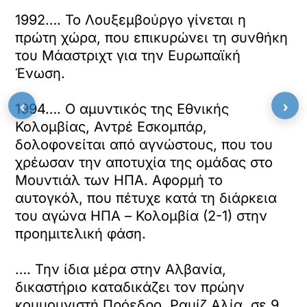
1992…. Το Λουξεμβούργο γίνεται η
πρώτη χώρα, που επικυρώνει τη συνθήκη
του Μάαστριχτ για την Ευρωπαϊκή
Ένωση.
‹
›
1994…. Ο αμυντικός της Εθνικής
Κολομβίας, Αντρέ Εσκομπάρ,
δολοφονείται από αγνώστους, που του
χρέωσαν την αποτυχία της ομάδας στο
Μουντιάλ των ΗΠΑ. Αφορμή το
αυτογκόλ, που πέτυχε κατά τη διάρκεια
του αγώνα ΗΠΑ – Κολομβία (2-1) στην
προημιτελική φάση.
…. Την ίδια μέρα στην Αλβανία,
δικαστήριο καταδικάζει τον πρώην
κομμουνιστή Πρόεδρο, Ραμίζ Αλία, σε 9