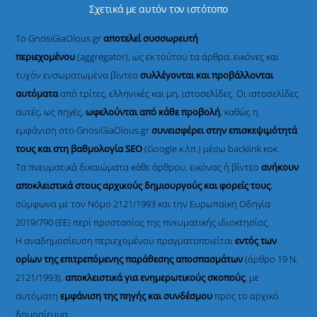
Σχετικά με αυτόν τον ιστότοπο
Το GnosiGiaOlous.gr
αποτελεί συσσωρευτή
περιεχομένου
(aggregator), ως εκ τούτου τα άρθρα, εικόνες και
τυχόν ενσωματωμένα βίντεο
συλλέγονται και προβάλλονται
αυτόματα
από τρίτες, ελληνικές και μη, ιστοσελίδες. Οι ιστοσελίδες
αυτές, ως πηγές,
ωφελούνται από κάθε προβολή
, καθώς η
εμφάνιση στο GnosiGiaOlous.gr
συνεισφέρει στην επισκεψιμότητά
τους και στη βαθμολογία SEO
(Google κ.λπ.) μέσω backlink κοκ.
Τα πνευματικά δικαιώματα κάθε άρθρου, εικόνας ή βίντεο
ανήκουν
αποκλειστικά στους αρχικούς δημιουργούς και φορείς τους
,
σύμφωνα με τον Νόμο 2121/1993 και την Ευρωπαϊκή Οδηγία
2019/790 (ΕΕ) περί προστασίας της πνευματικής ιδιοκτησίας.
Η αναδημοσίευση περιεχομένου πραγματοποιείται
εντός των
ορίων της επιτρεπόμενης παράθεσης αποσπασμάτων
(άρθρο 19 Ν.
2121/1993),
αποκλειστικά για ενημερωτικούς σκοπούς
, με
αυτόματη
εμφάνιση της πηγής και συνδέσμου
προς το αρχικό
δημοσίευμα.