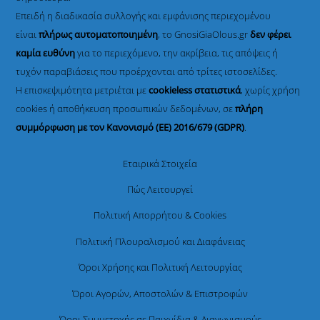
Επειδή η διαδικασία συλλογής και εμφάνισης περιεχομένου
είναι
πλήρως αυτοματοποιημένη
, το GnosiGiaOlous.gr
δεν φέρει
καμία ευθύνη
για το περιεχόμενο, την ακρίβεια, τις απόψεις ή
τυχόν παραβιάσεις που προέρχονται από τρίτες ιστοσελίδες.
Η επισκεψιμότητα μετριέται με
cookieless στατιστικά
, χωρίς χρήση
cookies ή αποθήκευση προσωπικών δεδομένων, σε
πλήρη
συμμόρφωση με τον Κανονισμό (ΕΕ) 2016/679 (GDPR)
.
Εταιρικά Στοιχεία
Πώς Λειτουργεί
Πολιτική Απορρήτου & Cookies
Πολιτική Πλουραλισμού και Διαφάνειας
Όροι Χρήσης και Πολιτική Λειτουργίας
Όροι Αγορών, Αποστολών & Επιστροφών
Όροι Συμμετοχής σε Παιχνίδια & Διαγωνισμούς