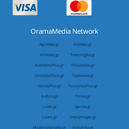
OramaMedia Network
Agrotikes.gr
Politikes.gr
Athlitikes.gr
Texnologika.gr
AutoMotoPlus.gr
Thisishellas.gr
GnosiGiaOlous.gr
Topikanea.gr
GoneisPlus.gr
TourismosPlus.gr
Kultura.gr
TVnea.gr
Loatki.gr
Upnow.gr
Loveis.gr
VresSyntages.gr
ModernaGynaika.gr
Xristianika.gr