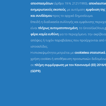
αποσπασμάτων
(άρθρο 19 Ν. 2121/1993),
αποκλειστικ
ενημερωτικούς σκοπούς
, με αυτόματη
εμφάνιση της
και συνδέσμου
προς το αρχικό δημοσίευμα.
Επειδή η διαδικασία συλλογής και εμφάνισης περιεχ
είναι
πλήρως αυτοματοποιημένη
, το GnosiGiaOlous.
φέρει καμία ευθύνη
για το περιεχόμενο, την ακρίβεια,
απόψεις ή τυχόν παραβιάσεις που προέρχονται από 
ιστοσελίδες.
Η επισκεψιμότητα μετριέται με
cookieless στατιστικά
χρήση cookies ή αποθήκευση προσωπικών δεδομένω
σε
πλήρη συμμόρφωση με τον Κανονισμό (ΕΕ) 2016/
(GDPR)
.