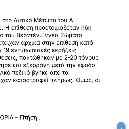
 στο Δυτικό Μέτωπο του Α’
ύ. Η επίθεση προετοιμαζόταν ήδη
ωπο του Βερντέν.Εννέα Σώματα
ετείχαν αρχικά στην επίθεση κατά
ν 19 εντυπωσιακές εκρήξεις
έσεις, πακτώθηκαν με 2-20 τόνους
γησε και εξερράγη μετά την έφοδο
νικό πεζικό βγήκε από τα
είχαν καταστραφεί πλήρως. Όμως, οι
ΤΟΡΙΑ – Πτήση
.
›