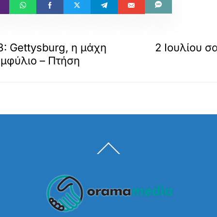
: Gettysburg, η μάχη
2 Ιουλίου σ
Εμφύλιο – Πτήση
Back
To
Top