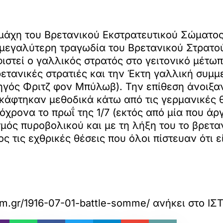
μάχη του Βρετανικού Εκστρατευτικού Σώματος
η μεγαλύτερη τραγωδία του Βρετανικού Στρατο
φιστεί ο γαλλικός στρατός στο γειτονικό μέτ
ρετανικές στρατιές και την Έκτη γαλλική συμμ
τηγός Φριτζ φον Μπύλωβ). Την επίθεση άνοιξα
άφτηκαν μεθοδικά κάτω από τις γερμανικές θ
χρονα το πρωΐ της 1/7 (εκτός από μία που άρ
μός πυροβολικού και με τη λήξη του το βρετα
 τις εχθρικές θέσεις που όλοι πίστευαν ότι 
com.gr/1916-07-01-battle-somme/
ανήκει στο
ΙΣ