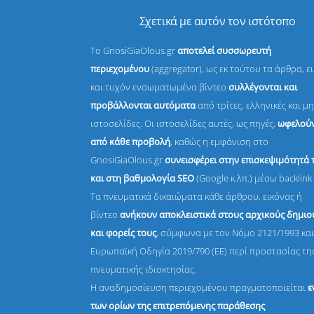
Σχετικά με αυτόν τον ιστότοπο
Το GnosiGiaOlous.gr
αποτελεί συσσωρευτή
περιεχομένου
(aggregator), ως εκ τούτου τα άρθρα, ε
και τυχόν ενσωματωμένα βίντεο
συλλέγονται και
προβάλλονται αυτόματα
από τρίτες, ελληνικές και μη
ιστοσελίδες. Οι ιστοσελίδες αυτές, ως πηγές,
ωφελούν
από κάθε προβολή
, καθώς η εμφάνιση στο
GnosiGiaOlous.gr
συνεισφέρει στην επισκεψιμότητά 
και στη βαθμολογία SEO
(Google κ.λπ.) μέσω backlink 
Τα πνευματικά δικαιώματα κάθε άρθρου, εικόνας ή
βίντεο
ανήκουν αποκλειστικά στους αρχικούς δημι
και φορείς τους
, σύμφωνα με τον Νόμο 2121/1993 και
Ευρωπαϊκή Οδηγία 2019/790 (ΕΕ) περί προστασίας τη
πνευματικής ιδιοκτησίας.
Η αναδημοσίευση περιεχομένου πραγματοποιείται
ε
των ορίων της επιτρεπόμενης παράθεσης