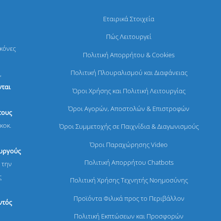
Εταιρικά Στοιχεία
Πώς Λειτουργεί
ικόνες
Πολιτική Απορρήτου & Cookies
Πολιτική Πλουραλισμού και Διαφάνειας
,
ται
Όροι Χρήσης και Πολιτική Λειτουργίας
Όροι Αγορών, Αποστολών & Επιστροφών
τους
κοκ.
Όροι Συμμετοχής σε Παιχνίδια & Διαγωνισμούς
Όροι Παραχώρησης Video
ουργούς
Πολιτική Απορρήτου Chatbots
 την
ς
Πολιτική Χρήσης Τεχνητής Νοημοσύνης
Προϊόντα Φιλικά προς το Περιβάλλον
ντός
Πολιτική Εκπτώσεων και Προσφορών