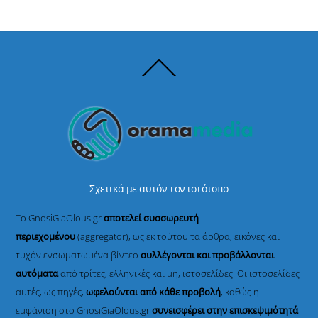
Back
To
Top
Σχετικά με αυτόν τον ιστότοπο
Το GnosiGiaOlous.gr
αποτελεί συσσωρευτή
περιεχομένου
(aggregator), ως εκ τούτου τα άρθρα, εικόνες και
τυχόν ενσωματωμένα βίντεο
συλλέγονται και προβάλλονται
αυτόματα
από τρίτες, ελληνικές και μη, ιστοσελίδες. Οι ιστοσελίδες
αυτές, ως πηγές,
ωφελούνται από κάθε προβολή
, καθώς η
εμφάνιση στο GnosiGiaOlous.gr
συνεισφέρει στην επισκεψιμότητά