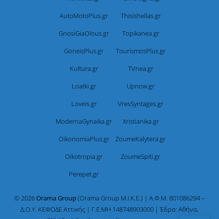
AutoMotoPlus.gr
Thisishellas.gr
GnosiGiaOlous.gr
Topikanea.gr
GoneisPlus.gr
TourismosPlus.gr
Kultura.gr
TVnea.gr
Loatki.gr
Upnow.gr
Loveis.gr
VresSyntages.gr
ModernaGynaika.gr
Xristianika.gr
OikonomiaPlus.gr
ZoumeKalytera.gr
Oikotropia.gr
ZoumeSpiti.gr
Perepet.gr
© 2026
Orama Group
(Orama Group Μ.Ι.Κ.Ε.) | Α.Φ.Μ. 801086294 –
Δ.Ο.Υ. ΚΕΦΟΔΕ Αττικής | Γ.Ε.ΜΗ 148748903000 | Έδρα: Αθήνα,