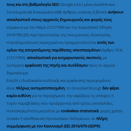
τους και στη βαθμολογία SEO
(Google κ.λπ.) μέσω backlink κοκ.
Τα πνευματικά δικαιώματα κάθε άρθρου, εικόνας ή βίντεο
ανήκουν
αποκλειστικά στους αρχικούς δημιουργούς και φορείς τους
,
σύμφωνα με τον Νόμο 2121/1993 και την Ευρωπαϊκή Οδηγία
2019/790 (ΕΕ) περί προστασίας της πνευματικής ιδιοκτησίας.
Η αναδημοσίευση περιεχομένου πραγματοποιείται
εντός των
ορίων της επιτρεπόμενης παράθεσης αποσπασμάτων
(άρθρο 19 Ν.
2121/1993),
αποκλειστικά για ενημερωτικούς σκοπούς
, με
αυτόματη
εμφάνιση της πηγής και συνδέσμου
προς το αρχικό
δημοσίευμα.
Επειδή η διαδικασία συλλογής και εμφάνισης περιεχομένου
είναι
πλήρως αυτοματοποιημένη
, το GnosiGiaOlous.gr
δεν φέρει
καμία ευθύνη
για το περιεχόμενο, την ακρίβεια, τις απόψεις ή
τυχόν παραβιάσεις που προέρχονται από τρίτες ιστοσελίδες.
Η επισκεψιμότητα μετριέται με
cookieless στατιστικά
, χωρίς χρήση
cookies ή αποθήκευση προσωπικών δεδομένων, σε
πλήρη
συμμόρφωση με τον Κανονισμό (ΕΕ) 2016/679 (GDPR)
.