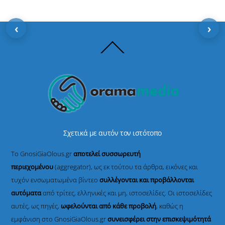
‹
›
Back
To
Top
Σχετικά με αυτόν τον ιστότοπο
Το GnosiGiaOlous.gr
αποτελεί συσσωρευτή
περιεχομένου
(aggregator), ως εκ τούτου τα άρθρα, εικόνες και
τυχόν ενσωματωμένα βίντεο
συλλέγονται και προβάλλονται
αυτόματα
από τρίτες, ελληνικές και μη, ιστοσελίδες. Οι ιστοσελίδες
αυτές, ως πηγές,
ωφελούνται από κάθε προβολή
, καθώς η
εμφάνιση στο GnosiGiaOlous.gr
συνεισφέρει στην επισκεψιμότητά