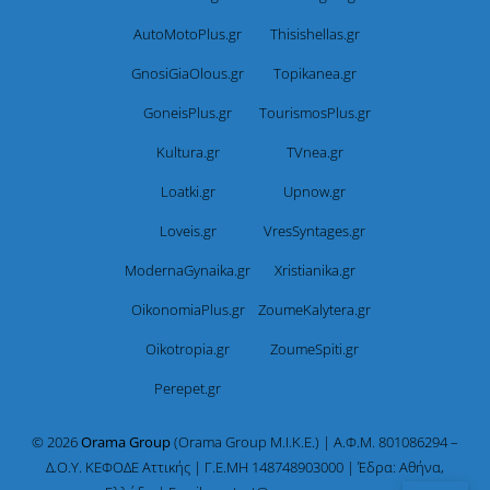
AutoMotoPlus.gr
Thisishellas.gr
GnosiGiaOlous.gr
Topikanea.gr
GoneisPlus.gr
TourismosPlus.gr
Kultura.gr
TVnea.gr
Loatki.gr
Upnow.gr
Loveis.gr
VresSyntages.gr
ModernaGynaika.gr
Xristianika.gr
OikonomiaPlus.gr
ZoumeKalytera.gr
Oikotropia.gr
ZoumeSpiti.gr
Perepet.gr
© 2026
Orama Group
(Orama Group Μ.Ι.Κ.Ε.) | Α.Φ.Μ. 801086294 –
Δ.Ο.Υ. ΚΕΦΟΔΕ Αττικής | Γ.Ε.ΜΗ 148748903000 | Έδρα: Αθήνα,