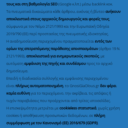
τους και στη βαθμολογία SEO
(Google κ.λπ.) μέσω backlink κοκ.
Τα πνευματικά δικαιώματα κάθε άρθρου, εικόνας ή βίντεο
ανήκουν
αποκλειστικά στους αρχικούς δημιουργούς και φορείς τους
,
σύμφωνα με τον Νόμο 2121/1993 και την Ευρωπαϊκή Οδηγία
2019/790 (ΕΕ) περί προστασίας της πνευματικής ιδιοκτησίας.
Η αναδημοσίευση περιεχομένου πραγματοποιείται
εντός των
ορίων της επιτρεπόμενης παράθεσης αποσπασμάτων
(άρθρο 19 Ν.
2121/1993),
αποκλειστικά για ενημερωτικούς σκοπούς
, με
αυτόματη
εμφάνιση της πηγής και συνδέσμου
προς το αρχικό
δημοσίευμα.
Επειδή η διαδικασία συλλογής και εμφάνισης περιεχομένου
είναι
πλήρως αυτοματοποιημένη
, το GnosiGiaOlous.gr
δεν φέρει
καμία ευθύνη
για το περιεχόμενο, την ακρίβεια, τις απόψεις ή
τυχόν παραβιάσεις που προέρχονται από τρίτες ιστοσελίδες.
Η επισκεψιμότητα μετριέται με
cookieless στατιστικά
, χωρίς χρήση
cookies ή αποθήκευση προσωπικών δεδομένων, σε
πλήρη
συμμόρφωση με τον Κανονισμό (ΕΕ) 2016/679 (GDPR)
.