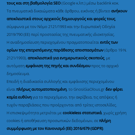
τους και στη βαθμολογία SEO
(Google κ.λπ.) μέσω backlink κοκ.
Τα πνευματικά δικαιώματα κάθε άρθρου, εικόνας ή βίντεο
ανήκουν
αποκλειστικά στους αρχικούς δημιουργούς και φορείς τους
,
σύμφωνα με τον Νόμο 2121/1993 και την Ευρωπαϊκή Οδηγία
2019/790 (ΕΕ) περί προστασίας της πνευματικής ιδιοκτησίας.
Η αναδημοσίευση περιεχομένου πραγματοποιείται
εντός των
ορίων της επιτρεπόμενης παράθεσης αποσπασμάτων
(άρθρο 19 Ν.
2121/1993),
αποκλειστικά για ενημερωτικούς σκοπούς
, με
αυτόματη
εμφάνιση της πηγής και συνδέσμου
προς το αρχικό
δημοσίευμα.
Επειδή η διαδικασία συλλογής και εμφάνισης περιεχομένου
είναι
πλήρως αυτοματοποιημένη
, το GnosiGiaOlous.gr
δεν φέρει
καμία ευθύνη
για το περιεχόμενο, την ακρίβεια, τις απόψεις ή
τυχόν παραβιάσεις που προέρχονται από τρίτες ιστοσελίδες.
Η επισκεψιμότητα μετριέται με
cookieless στατιστικά
, χωρίς χρήση
cookies ή αποθήκευση προσωπικών δεδομένων, σε
πλήρη
συμμόρφωση με τον Κανονισμό (ΕΕ) 2016/679 (GDPR)
.