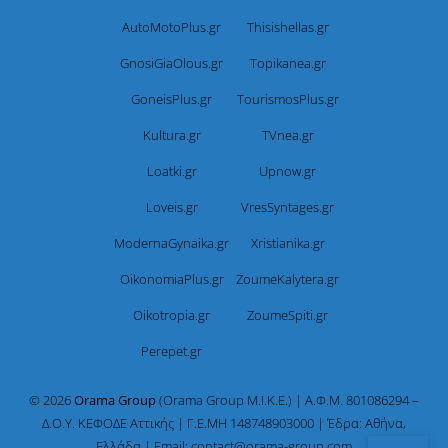
AutoMotoPlus.gr
Thisishellas.gr
GnosiGiaOlous.gr
Topikanea.gr
GoneisPlus.gr
TourismosPlus.gr
Kultura.gr
TVnea.gr
Loatki.gr
Upnow.gr
Loveis.gr
VresSyntages.gr
ModernaGynaika.gr
Xristianika.gr
OikonomiaPlus.gr
ZoumeKalytera.gr
Oikotropia.gr
ZoumeSpiti.gr
Perepet.gr
© 2026
Orama Group
(Orama Group Μ.Ι.Κ.Ε.) | Α.Φ.Μ. 801086294 –
Δ.Ο.Υ. ΚΕΦΟΔΕ Αττικής | Γ.Ε.ΜΗ 148748903000 | Έδρα: Αθήνα,
Ελλάδα | Email: contact@orama-group.com