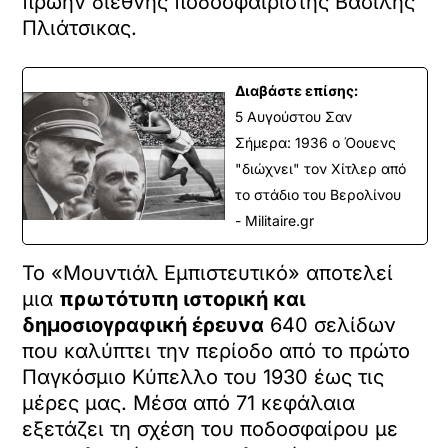
πρώην διεθνής ποδοσφαιριστής Βασίλης
Πλιάτσικας.
Διαβάστε επίσης:
5 Αυγούστου Σαν
Σήμερα: 1936 ο Όουενς
"διώχνει" τον Χίτλερ από
το στάδιο του Βερολίνου
- Militaire.gr
Το «Μουντιάλ Εμπιστευτικό» αποτελεί
μια
πρωτότυπη ιστορική και
δημοσιογραφική έρευνα
640 σελίδων
που καλύπτει την περίοδο από το πρώτο
Παγκόσμιο Κύπελλο του 1930 έως τις
μέρες μας. Μέσα από 71 κεφάλαια
εξετάζει τη σχέση του ποδοσφαίρου με