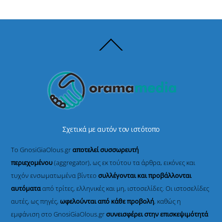
Back
To
Top
Σχετικά με αυτόν τον ιστότοπο
Το GnosiGiaOlous.gr
αποτελεί συσσωρευτή
περιεχομένου
(aggregator), ως εκ τούτου τα άρθρα, εικόνες και
τυχόν ενσωματωμένα βίντεο
συλλέγονται και προβάλλονται
αυτόματα
από τρίτες, ελληνικές και μη, ιστοσελίδες. Οι ιστοσελίδες
αυτές, ως πηγές,
ωφελούνται από κάθε προβολή
, καθώς η
εμφάνιση στο GnosiGiaOlous.gr
συνεισφέρει στην επισκεψιμότητά