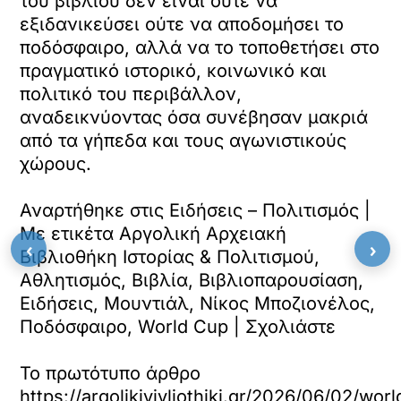
του βιβλίου δεν είναι ούτε να
εξιδανικεύσει ούτε να αποδομήσει το
ποδόσφαιρο, αλλά να το τοποθετήσει στο
πραγματικό ιστορικό, κοινωνικό και
πολιτικό του περιβάλλον,
αναδεικνύοντας όσα συνέβησαν μακριά
από τα γήπεδα και τους αγωνιστικούς
χώρους.
Αναρτήθηκε στις Ειδήσεις – Πολιτισμός |
Με ετικέτα Αργολική Αρχειακή
‹
›
Βιβλιοθήκη Ιστορίας & Πολιτισμού,
Αθλητισμός, Βιβλία, Βιβλιοπαρουσίαση,
Ειδήσεις, Μουντιάλ, Νίκος Μποζιονέλος,
Ποδόσφαιρο, World Cup | Σχολιάστε
Το πρωτότυπο άρθρο
https://argolikivivliothiki.gr/2026/06/02/wor