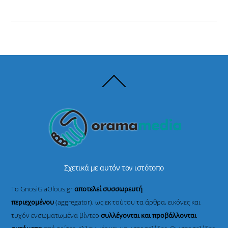
Back
To
Top
Σχετικά με αυτόν τον ιστότοπο
Το GnosiGiaOlous.gr
αποτελεί συσσωρευτή
περιεχομένου
(aggregator), ως εκ τούτου τα άρθρα, εικόνες και
τυχόν ενσωματωμένα βίντεο
συλλέγονται και προβάλλονται