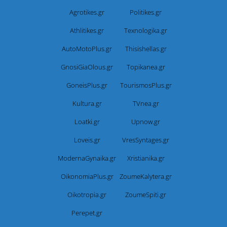
Agrotikes.gr
Politikes.gr
Athlitikes.gr
Texnologika.gr
AutoMotoPlus.gr
Thisishellas.gr
GnosiGiaOlous.gr
Topikanea.gr
GoneisPlus.gr
TourismosPlus.gr
Kultura.gr
TVnea.gr
Loatki.gr
Upnow.gr
Loveis.gr
VresSyntages.gr
ModernaGynaika.gr
Xristianika.gr
OikonomiaPlus.gr
ZoumeKalytera.gr
Oikotropia.gr
ZoumeSpiti.gr
Perepet.gr