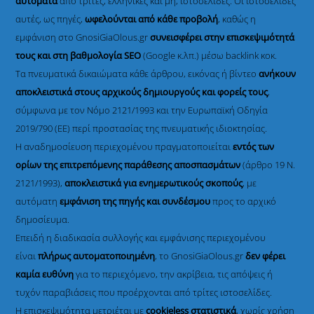
αυτόματα
από τρίτες, ελληνικές και μη, ιστοσελίδες. Οι ιστοσελίδες
αυτές, ως πηγές,
ωφελούνται από κάθε προβολή
, καθώς η
εμφάνιση στο GnosiGiaOlous.gr
συνεισφέρει στην επισκεψιμότητά
τους και στη βαθμολογία SEO
(Google κ.λπ.) μέσω backlink κοκ.
Τα πνευματικά δικαιώματα κάθε άρθρου, εικόνας ή βίντεο
ανήκουν
αποκλειστικά στους αρχικούς δημιουργούς και φορείς τους
,
σύμφωνα με τον Νόμο 2121/1993 και την Ευρωπαϊκή Οδηγία
2019/790 (ΕΕ) περί προστασίας της πνευματικής ιδιοκτησίας.
Η αναδημοσίευση περιεχομένου πραγματοποιείται
εντός των
ορίων της επιτρεπόμενης παράθεσης αποσπασμάτων
(άρθρο 19 Ν.
2121/1993),
αποκλειστικά για ενημερωτικούς σκοπούς
, με
αυτόματη
εμφάνιση της πηγής και συνδέσμου
προς το αρχικό
δημοσίευμα.
Επειδή η διαδικασία συλλογής και εμφάνισης περιεχομένου
είναι
πλήρως αυτοματοποιημένη
, το GnosiGiaOlous.gr
δεν φέρει
καμία ευθύνη
για το περιεχόμενο, την ακρίβεια, τις απόψεις ή
τυχόν παραβιάσεις που προέρχονται από τρίτες ιστοσελίδες.
Η επισκεψιμότητα μετριέται με
cookieless στατιστικά
, χωρίς χρήση