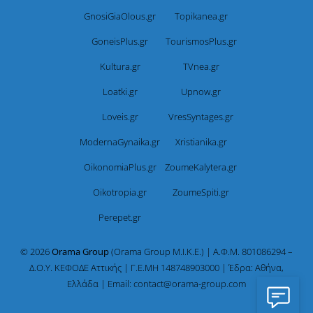
GnosiGiaOlous.gr
Topikanea.gr
GoneisPlus.gr
TourismosPlus.gr
Kultura.gr
TVnea.gr
Loatki.gr
Upnow.gr
Loveis.gr
VresSyntages.gr
ModernaGynaika.gr
Xristianika.gr
OikonomiaPlus.gr
ZoumeKalytera.gr
Oikotropia.gr
ZoumeSpiti.gr
Perepet.gr
© 2026
Orama Group
(Orama Group Μ.Ι.Κ.Ε.) | Α.Φ.Μ. 801086294 –
Δ.Ο.Υ. ΚΕΦΟΔΕ Αττικής | Γ.Ε.ΜΗ 148748903000 | Έδρα: Αθήνα,
Ελλάδα | Email: contact@orama-group.com