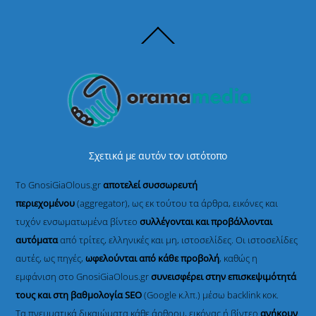
Back
To
Top
Σχετικά με αυτόν τον ιστότοπο
Το GnosiGiaOlous.gr
αποτελεί συσσωρευτή
περιεχομένου
(aggregator), ως εκ τούτου τα άρθρα, εικόνες και
τυχόν ενσωματωμένα βίντεο
συλλέγονται και προβάλλονται
αυτόματα
από τρίτες, ελληνικές και μη, ιστοσελίδες. Οι ιστοσελίδες
αυτές, ως πηγές,
ωφελούνται από κάθε προβολή
, καθώς η
εμφάνιση στο GnosiGiaOlous.gr
συνεισφέρει στην επισκεψιμότητά
τους και στη βαθμολογία SEO
(Google κ.λπ.) μέσω backlink κοκ.
Τα πνευματικά δικαιώματα κάθε άρθρου, εικόνας ή βίντεο
ανήκουν