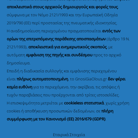
αποκλειστικά στους αρχικούς δημιουργούς και φορείς τους
,
σύμφωνα με τον Νόμο 2121/1993 και την Ευρωπαϊκή Οδηγία
2019/790 (ΕΕ) περί προστασίας της πνευματικής ιδιοκτησίας.
Η αναδημοσίευση περιεχομένου πραγματοποιείται
εντός των
ορίων της επιτρεπόμενης παράθεσης αποσπασμάτων
(άρθρο 19 Ν.
2121/1993),
αποκλειστικά για ενημερωτικούς σκοπούς
, με
αυτόματη
εμφάνιση της πηγής και συνδέσμου
προς το αρχικό
δημοσίευμα.
Επειδή η διαδικασία συλλογής και εμφάνισης περιεχομένου
είναι
πλήρως αυτοματοποιημένη
, το GnosiGiaOlous.gr
δεν φέρει
καμία ευθύνη
για το περιεχόμενο, την ακρίβεια, τις απόψεις ή
τυχόν παραβιάσεις που προέρχονται από τρίτες ιστοσελίδες.
Η επισκεψιμότητα μετριέται με
cookieless στατιστικά
, χωρίς χρήση
cookies ή αποθήκευση προσωπικών δεδομένων, σε
πλήρη
συμμόρφωση με τον Κανονισμό (ΕΕ) 2016/679 (GDPR)
.
Εταιρικά Στοιχεία